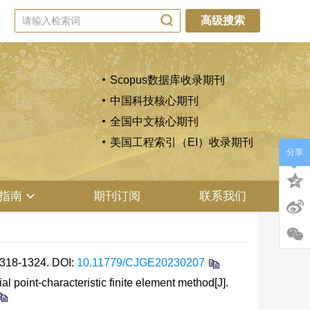
高级搜索
Scopus数据库收录期刊
中国科技核心期刊
全国中文核心期刊
美国工程索引（EI）收录期刊
分享
指南
期刊订阅
联系我们
8-1324.
DOI:
10.11779/CJGE20230207
oint-characteristic finite element method[J].