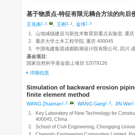
基于物质点-特征有限元耦合方法的向后
1, 2
,
1, 2
1, 3
王兆南
,
王刚
,
金伟
1.
山地城镇建设与新技术教育部重点实验室, 重庆 4
2.
重庆大学土木工程学院, 重庆 400045
3.
中国电建集团成都勘测设计院有限公司, 四川 成都 
基金项目:
国家自然科学基金面上项目
52079126
详细信息
Simulation of backward erosion pipin
finite element method
1, 2
,
1, 2
1,
WANG Zhaonan
,
WANG Gang
,
JIN Wei
1.
Key Laboratory of New Technology for Construc
400045, China
2.
School of Civil Engineering, Chongqing Unive
3.
Chengdu Engineering Corporation Limited, P