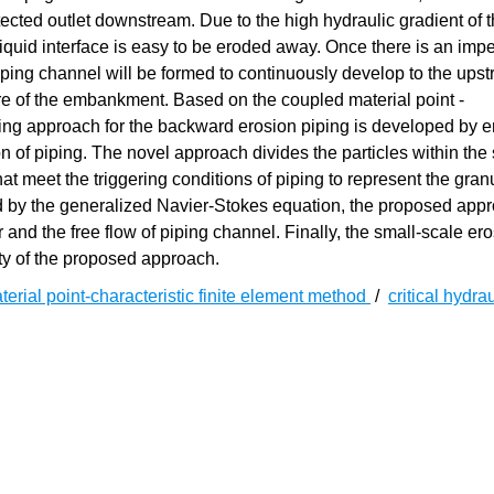
tected outlet downstream. Due to the high hydraulic gradient of t
-liquid interface is easy to be eroded away. Once there is an imp
 piping channel will be formed to continuously develop to the ups
lure of the embankment. Based on the coupled material point -
ling approach for the backward erosion piping is developed by 
ion of piping. The novel approach divides the particles within the
hat meet the triggering conditions of piping to represent the gran
ed by the generalized Navier-Stokes equation, the proposed app
and the free flow of piping channel. Finally, the small-scale er
ity of the proposed approach.
erial point-characteristic finite element method
/
critical hydrau
iping)是每年汛期常发生于土石坝地基中的一种渗透破坏形式，它通常形
力扰动形成集中的出水口时，其附近的砂土在集中渗流作用下会