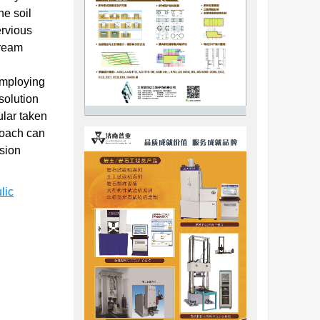
he soil
ervious
tream
employing
 solution
ular taken
roach can
osion
lic
成于透水砂层
被侵蚀带