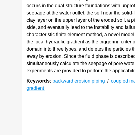
occurs in the dual-structure foundations with unpro
seepage at the water outlet, the soil near the solid
clay layer on the upper layer of the eroded soil, a
side, and eventually lead to the instability and fai
characteristic finite element method, a novel mode
the local hydraulic gradient as the triggering criter
domain into three types, and deletes the particles t
away by erosion. Since the fluid phase is describ
simultaneously calculate the seepage of pore water 
experiments are provided to perform the applicabil
Keywords:
backward erosion piping
/
coupled mat
gradient
0. 引言
向后侵蚀管涌(backward erosion p
与不透水黏土层的接触面处。当下游的黏土层因外