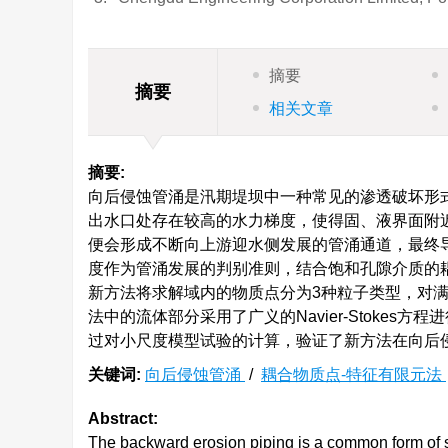
摘要
摘要
相关文章
摘要:
向后侵蚀管涌是汛期堤坝中一种常见的渗透破坏形
出水口处存在较高的水力梯度，使得固、液界面附
便会形成不断向上游迎水侧发展的管涌通道，最终
度作为管涌发展的判别准则，结合饱和孔隙介质的
新方法将求解域内的物质点分为3种粒子类型，对
法中的流体部分采用了广义的Navier-Stoke
过对小尺度模型试验的计算，验证了新方法在向后
关键词:
向后侵蚀管涌
/
耦合物质点-特征有限元法
Abstract:
The backward erosion piping is a common form of s