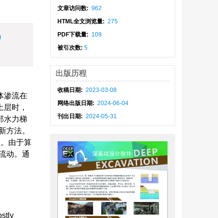
文章访问数:
962
HTML全文浏览量:
275
PDF下载量:
109
)
被引次数:
5
出版历程
收稿日期:
2023-03-08
体渗流在
网络出版日期:
2024-06-04
土层时，
刊出日期:
2024-05-31
部水力梯
新方法。
粒。由于算
由流动。通
stly