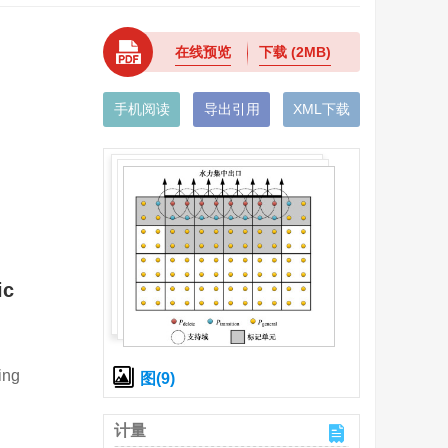
在线预览
下载
(2MB)
手机阅读
导出引用
XML下载
ic
ing
图(9)
计量