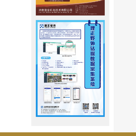
水层的界
量的室内
际工程问
于传统的渗
可以结合
格技术加
律描述管
元法在模
困于离散
同的三
点是需要
学界的广泛关
，计算了
防渗类型堤
后退型管