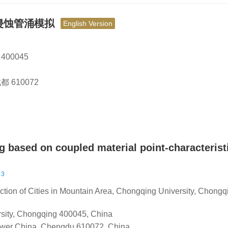
侵蚀管涌模拟
English Version
00045
610072
g based on coupled material point-characterist
 3
tion of Cities in Mountain Area, Chongqing University, Chongq
rsity, Chongqing 400045, China
ower China, Chengdu 610072, China