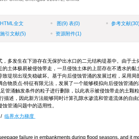
HTML全文
图
(9)
表
(0)
参考文献
(30
施引文献
(5)
资源附件
(1)
式，多发生在下游存在无保护出水口的二元结构堤基中。由于土
近的土体极易被侵蚀带走，一旦侵蚀土体的上层存在不透水的黏
导致堤坝出现失稳破坏。基于向后侵蚀管涌的发展过程，采用局
耦合物质点-特征有限元法，发展了一个能够模拟向后侵蚀管涌的
满足管涌触发条件的粒子进行删除，以此表示被侵蚀带走的土颗
s方程进行描述，因此新方法能够同时计算孔隙水渗流和管道流体的自
侵蚀管涌问题中的适用性。
/
临界水力梯度
eepage failure in embankments during flood seasons, and it mo