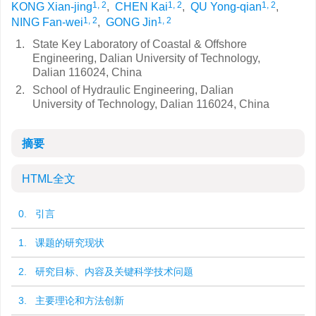
1, 2
1, 2
1, 2
KONG Xian-jing
,
CHEN Kai
,
QU Yong-qian
,
1, 2
1, 2
NING Fan-wei
,
GONG Jin
1.
State Key Laboratory of Coastal & Offshore
Engineering, Dalian University of Technology,
Dalian 116024, China
2.
School of Hydraulic Engineering, Dalian
University of Technology, Dalian 116024, China
摘要
HTML全文
0. 引言
1. 课题的研究现状
2. 研究目标、内容及关键科学技术问题
3. 主要理论和方法创新