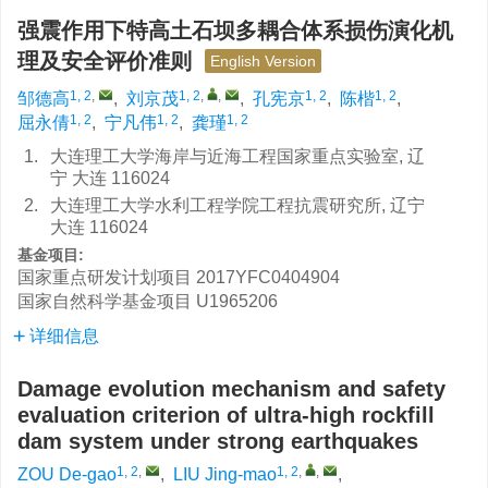
强震作用下特高土石坝多耦合体系损伤演化机
理及安全评价准则
English Version
1, 2
,
1, 2
,
,
1, 2
1, 2
邹德高
,
刘京茂
,
孔宪京
,
陈楷
,
1, 2
1, 2
1, 2
屈永倩
,
宁凡伟
,
龚瑾
1.
大连理工大学海岸与近海工程国家重点实验室, 辽
宁 大连 116024
2.
大连理工大学水利工程学院工程抗震研究所, 辽宁
大连 116024
基金项目:
国家重点研发计划项目
2017YFC0404904
国家自然科学基金项目
U1965206
详细信息
Damage evolution mechanism and safety
evaluation criterion of ultra-high rockfill
dam system under strong earthquakes
1, 2
,
1, 2
,
,
ZOU De-gao
,
LIU Jing-mao
,