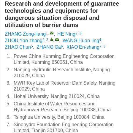
Research and development of guarantee
technologies and equipments for
dangerous situation disposal and
utilization of barrier dams
1
,
2, 3
ZHANG Zong-liang
,
HE Ning
,
2, 3
,
,
4
ZHOU Yan-zhang
,
WANG Huan-ling
,
5
6
7, 3
ZHAO Chun
,
ZHANG Ga
,
XIAO En-shang
1.
Power China Kunming Engineering Corporation
Limited, Kunming 650051, China
2.
Nanjing Hydraulic Research Institute, Nanjing
210029, China
3.
MWR Key Lab of Reservoir Dam Safety, Nanjing
210029, China
4.
Hohai University, Nanjing 210024, China
5.
China Institute of Water Resources and
Hydropower Research, Beijing 100038, China
6.
Tsinghua University, Beijing 100084, China
7.
Sinohydro Foundation Engineering Corporation
Limited, Tianjin 301700, China