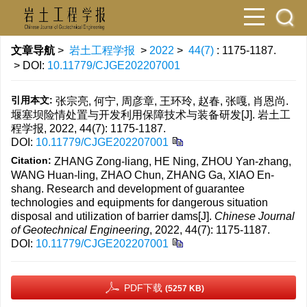
文章导航
>
岩土工程学报
>
2022
>
44(7)
: 1175-1187.
> DOI:
10.11779/CJGE202207001
引用本文:
张宗亮, 何宁, 周彦章, 王环玲, 赵春, 张嘎, 肖恩尚.
堰塞坝险情处置与开发利用保障技术与装备研发[J]. 岩土工
程学报, 2022, 44(7): 1175-1187.
DOI:
10.11779/CJGE202207001
Citation:
ZHANG Zong-liang, HE Ning, ZHOU Yan-zhang,
WANG Huan-ling, ZHAO Chun, ZHANG Ga, XIAO En-
shang. Research and development of guarantee
technologies and equipments for dangerous situation
disposal and utilization of barrier dams[J].
Chinese Journal
of Geotechnical Engineering
, 2022, 44(7): 1175-1187.
DOI:
10.11779/CJGE202207001
PDF下载
(5257 KB)