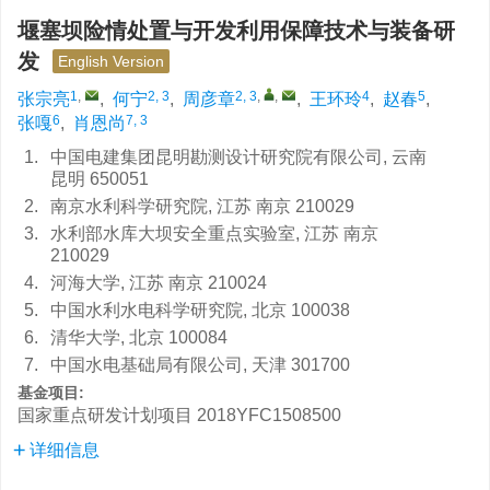
堰塞坝险情处置与开发利用保障技术与装备研
发
English Version
1
,
2, 3
2, 3
,
,
4
5
张宗亮
,
何宁
,
周彦章
,
王环玲
,
赵春
,
6
7, 3
张嘎
,
肖恩尚
1.
中国电建集团昆明勘测设计研究院有限公司, 云南
昆明 650051
2.
南京水利科学研究院, 江苏 南京 210029
3.
水利部水库大坝安全重点实验室, 江苏 南京
210029
4.
河海大学, 江苏 南京 210024
5.
中国水利水电科学研究院, 北京 100038
6.
清华大学, 北京 100084
7.
中国水电基础局有限公司, 天津 301700
基金项目:
国家重点研发计划项目
2018YFC1508500
详细信息