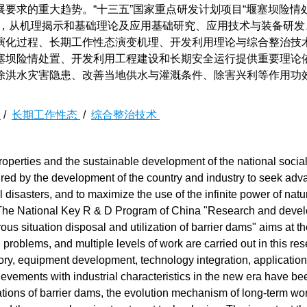
要求的重大趋势。“十三五”国家重点研发计划项目“堰塞坝险情
战，从机理揭示和基础理论及应用基础研究、应用技术与装备研发
演化过程、长期工作性态演变机理、开发利用理论与综合整治技
塞坝险情处置、开发利用工程建设和长期安全运行提供重要理论
除洪水灾害隐患、改善当地供水与灌溉条件、除害兴利等作用功
障
/
长期工作性态
/
综合整治技术
 properties and the sustainable development of the national socia
uired by the development of the country and industry to seek ad
isasters, and to maximize the use of the infinite power of natu
s. The National Key R & D Program of China "Research and deve
s situation disposal and utilization of barrier dams" aims at th
 problems, and multiple levels of work are carried out in this re
ry, equipment development, technology integration, application
ievements with industrial characteristics in the new era have b
ations of barrier dams, the evolution mechanism of long-term wo