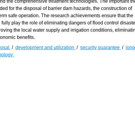
and the comprehensive treatment technologies. The important th
ed for the disposal of barrier dam hazards, the construction of
term safe operation. The research achievements ensure that the
ully play the role of eliminating dangers of flood control disaste
ving the local water supply and irrigation conditions, eliminat
conomic benefits.
posal
/
development and utilization
/
security guarantee
/
long
hnology
重大部署，提升国家防灾减灾救灾能力，保障人民生命财产安全
同相关部门和地方，设计了国家重点研发计划“重大自然灾害监测
与开发利用保障技术与装备研发”经公示立项，对应指南“重大水旱灾
中国电建集团昆明勘测设计研究院有限公司、河海大学、中国水利
汉大学、四川大学、长江勘测规划设计研究有限责任公司、中国
与。项目围绕堰塞坝险情处置与开发利用安全保障需要，通过三年
塞坝病险情分析理论、堰塞坝长期工作性态演变机理、堰塞坝开