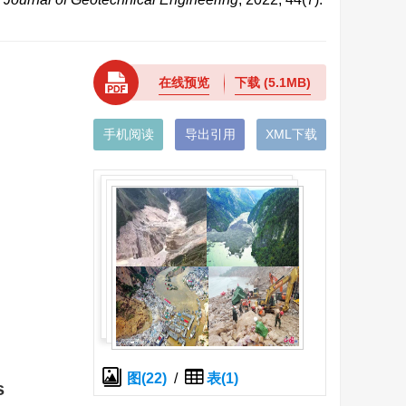
在线预览
下载
(5.1MB)
手机阅读
导出引用
XML下载
图(22)
/
表(1)
s