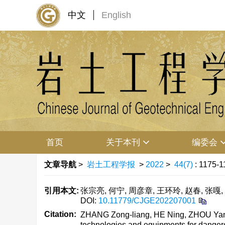
中文
English
首页
关于本刊
编委会
文章导航
>
岩土工程学报
>
2022
>
44(7)
: 1175-1
引用本文:
张宗亮, 何宁, 周彦章, 王环玲, 赵春, 张嘎,
DOI:
10.11779/CJGE202207001
Citation:
ZHANG Zong-liang, HE Ning, ZHOU Yan
technologies and equipments for dangerou