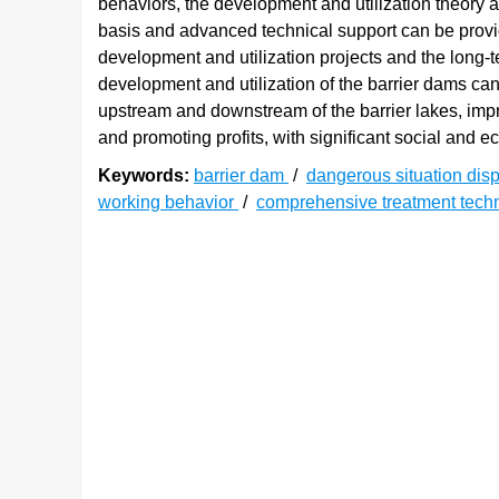
behaviors, the development and utilization theory 
basis and advanced technical support can be provid
development and utilization projects and the long-
development and utilization of the barrier dams can f
upstream and downstream of the barrier lakes, impro
and promoting profits, with significant social and e
Keywords:
barrier dam
/
dangerous situation dis
working behavior
/
comprehensive treatment tec
0. 引言
为贯彻落实党中央、国务院防灾减灾救灾工作
会经济安全可持续发展，“十三五”期间，科技部会
范”重点专项。2018年11月，“堰塞坝险情处置
与防范”方向，项目由南京水利科学研究院牵头，
研究院、清华大学、中国水电基础局有限公司、武
成都勘测设计研究院有限公司共10家单位共同参
攻关，解决了基于堰塞坝形成机理和探测技术的堰