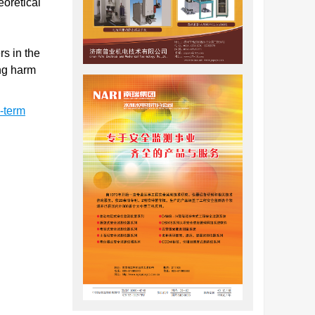
eoretical
rs in the
ing harm
-term
和国家社
预警与防
害监测预警
水电科学
电建集团
时间联合
发利用评