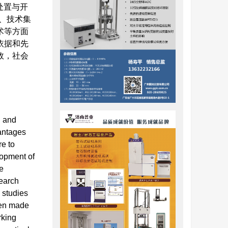
处置与开
、技术集
术等方面
依据和先
效，社会
l and
vantages
re to
lopment of
e
search
 studies
een made
rking