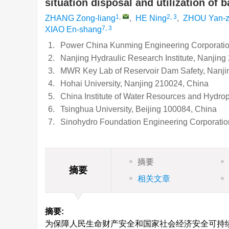
situation disposal and utilization of 
1
,
2, 3
ZHANG Zong-liang
,
HE Ning
,
ZHOU Yan-
7, 3
XIAO En-shang
1.
Power China Kunming Engineering Corporatio
2.
Nanjing Hydraulic Research Institute, Nanjin
3.
MWR Key Lab of Reservoir Dam Safety, Nanji
4.
Hohai University, Nanjing 210024, China
5.
China Institute of Water Resources and Hydro
6.
Tsinghua University, Beijing 100084, China
7.
Sinohydro Foundation Engineering Corporation
摘要
摘要
相关文章
摘要:
为保障人民生命财产安全和国家社会经济安全可持