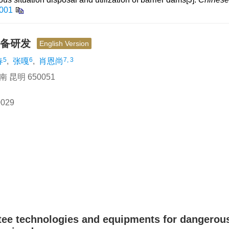
001
装备研发
English Version
5
6
7, 3
春
,
张嘎
,
肖恩尚
昆明 650051
029
tee technologies and equipments for dangerou