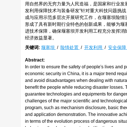
用自然界的无穷力量为人民造福，是国家和行业发展
发利用保障技术与装备研发”针对重大科技问题挑
成与应用示范多层次开展研究工作，在堰塞坝险情
形成了具有新时期行业特色的创新成果，能够为堰
进技术保障，确保堰塞坝开发利用工程充分发挥消
经济效益显著。
关键词:
堰塞坝
/
险情处置
/
开发利用
/
安全保
Abstract:
In order to ensure the safety of people's lives and
economic security in China, it is a major trend req
and avoid disadvantages when dealing with natural d
benefit the people while reducing disaster losse
guarantee technologies and equipments for dangerou
challenges of the major scientific and technological
program, such as mechanism disclosure, basic theo
and application demonstration. The innovative ach
in terms of the evolution process of dangerous situ