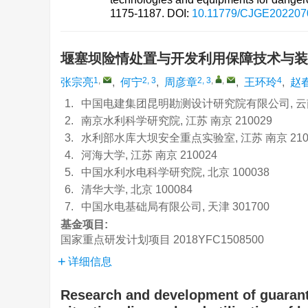
1175-1187.
DOI:
10.11779/CJGE202207
堰塞坝险情处置与开发利用保障技术与
1
,
2, 3
2, 3
,
,
4
张宗亮
,
何宁
,
周彦章
,
王环玲
,
赵
1.
中国电建集团昆明勘测设计研究院有限公司, 云南 
2.
南京水利科学研究院, 江苏 南京 210029
3.
水利部水库大坝安全重点实验室, 江苏 南京 210
4.
河海大学, 江苏 南京 210024
5.
中国水利水电科学研究院, 北京 100038
6.
清华大学, 北京 100084
7.
中国水电基础局有限公司, 天津 301700
基金项目:
国家重点研发计划项目
2018YFC1508500
详细信息
Research and development of guaran