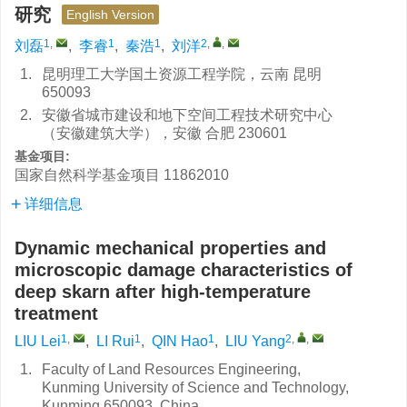
研究
English Version
1
,
1
1
2
,
,
刘磊
,
李睿
,
秦浩
,
刘洋
1.
昆明理工大学国土资源工程学院，云南 昆明
650093
2.
安徽省城市建设和地下空间工程技术研究中心
（安徽建筑大学），安徽 合肥 230601
基金项目:
国家自然科学基金项目
11862010
详细信息
Dynamic mechanical properties and
microscopic damage characteristics of
deep skarn after high-temperature
treatment
1
,
1
1
2
,
,
LIU Lei
,
LI Rui
,
QIN Hao
,
LIU Yang
1.
Faculty of Land Resources Engineering,
Kunming University of Science and Technology,
Kunming 650093, China