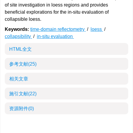
of site investigation in loess regions and provides
beneficial explorations for the in-situ evaluation of
collapsible loess.
Keywords:
time-domain reflectometry
/
loess
/
collapsibility
/
in-situ evaluation
HTML全文
参考文献
(25)
相关文章
施引文献
(22)
资源附件
(0)