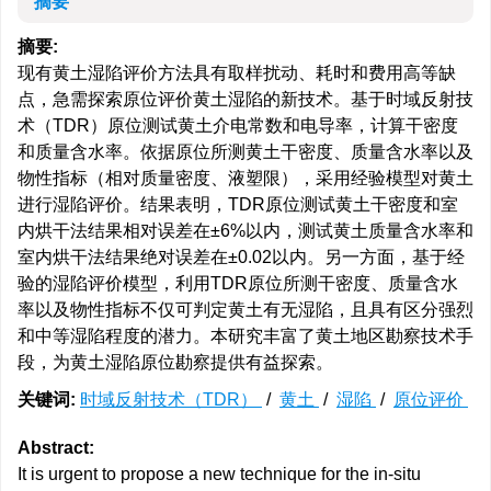
摘要
摘要:
现有黄土湿陷评价方法具有取样扰动、耗时和费用高等缺
点，急需探索原位评价黄土湿陷的新技术。基于时域反射技
术（TDR）原位测试黄土介电常数和电导率，计算干密度
和质量含水率。依据原位所测黄土干密度、质量含水率以及
物性指标（相对质量密度、液塑限），采用经验模型对黄土
进行湿陷评价。结果表明，TDR原位测试黄土干密度和室
内烘干法结果相对误差在±6%以内，测试黄土质量含水率和
室内烘干法结果绝对误差在±0.02以内。另一方面，基于经
验的湿陷评价模型，利用TDR原位所测干密度、质量含水
率以及物性指标不仅可判定黄土有无湿陷，且具有区分强烈
和中等湿陷程度的潜力。本研究丰富了黄土地区勘察技术手
段，为黄土湿陷原位勘察提供有益探索。
关键词:
时域反射技术（TDR）
/
黄土
/
湿陷
/
原位评价
Abstract:
It is urgent to propose a new technique for the in-situ