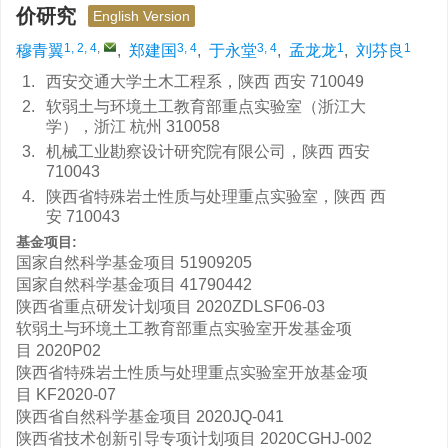
价研究
English Version
1, 2, 4
,
3, 4
3, 4
1
1
穆青翼
,
郑建国
,
于永堂
,
孟龙龙
,
刘芬良
1.
西安交通大学土木工程系，陕西 西安 710049
2.
软弱土与环境土工教育部重点实验室（浙江大
学），浙江 杭州 310058
3.
机械工业勘察设计研究院有限公司，陕西 西安
710043
4.
陕西省特殊岩土性质与处理重点实验室，陕西 西
安 710043
基金项目:
国家自然科学基金项目
51909205
国家自然科学基金项目
41790442
陕西省重点研发计划项目
2020ZDLSF06-03
软弱土与环境土工教育部重点实验室开发基金项
目
2020P02
陕西省特殊岩土性质与处理重点实验室开放基金项
目
KF2020-07
陕西省自然科学基金项目
2020JQ-041
陕西省技术创新引导专项计划项目
2020CGHJ-002