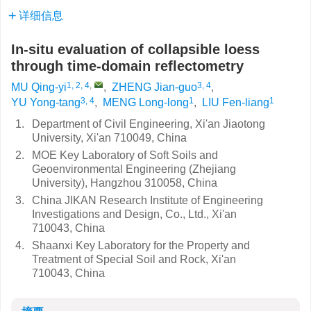
详细信息
In-situ evaluation of collapsible loess
through time-domain reflectometry
1, 2, 4
,
3, 4
MU Qing-yi
,
ZHENG Jian-guo
,
3, 4
1
1
YU Yong-tang
,
MENG Long-long
,
LIU Fen-liang
1.
Department of Civil Engineering, Xi'an Jiaotong
University, Xi'an 710049, China
2.
MOE Key Laboratory of Soft Soils and
Geoenvironmental Engineering (Zhejiang
University), Hangzhou 310058, China
3.
China JIKAN Research Institute of Engineering
Investigations and Design, Co., Ltd., Xi'an
710043, China
4.
Shaanxi Key Laboratory for the Property and
Treatment of Special Soil and Rock, Xi'an
710043, China