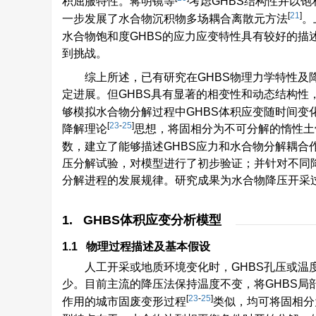
积屈服特性。蒋明镜等
考虑GHBS结构性并以
[
21
]
一步发展了水合物沉积物多场耦合离散元方法
。
水合物饱和度GHBS的应力应变特性具有较好的描
到挑战。
综上所述，已有研究在GHBS物理力学特性及
定进展。但GHBS具有显著的相变性和动态结构性
够模拟水合物分解过程中GHBS体积应变随时间变
[
23
-
25
]
降解理论
思想，将固相分为不可分解的惰性土
数，建立了能够描述GHBS应力和水合物分解耦合
压分解试验，对模型进行了初步验证；并针对不同
分解进程的发展规律。研究成果为水合物降压开采过
1. GHBS体积应变分析模型
1.1 物理过程描述及基本假设
人工开采或地质环境变化时，GHBS孔压或温
少。目前主流的降压法保持温度不变，将GHBS局
[
23
-
25
]
作用的城市固废变形过程
类似，均可将固相分