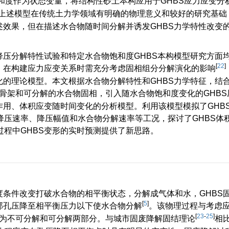
饱和度作为状态变量，将结构性砂土本构应用于GHBS应力应变分
上述模型在传统土力学领域有明确的物理意义和较好的研究基础
述效果，但在描述水合物随时间分解并诱发GHBS力学特性改变
降压分解特性试验和特定水合物饱和度GHBS本构模型研究方面
[
22
]
，在构建应力应变关系时需充分考虑固相组分分解演化的影响
化的理论模型。本文根据水合物分解特性和GHBS力学特征，结
骨架和可分解的水合物固相，引入随水合物饱和度变化的GHBS
作用、体积应变随时间变化的分析模型。利用该模型模拟了GHB
降压速率、降压幅值和水合物分解速率等工况，探讨了GHBS体
程中GHBS变形的实时预测提供了新思路。
度条件改变打破水合物的相平衡状态，分解成气体和水，GHBS
[
5
]
部孔压降至相平衡压力以下使水合物分解
。该物理过程与考虑
[
23
-
25
]
为不可分解和可分解两部分。与城市固废降解固结理论
相