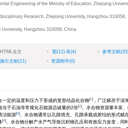
tal Engineering of the Ministry of Education, Zhejiang Universi
rdisciplinary Research, Zhejiang University, Hangzhou 310058,
ng University, Hangzhou 310058, China
HTML全文
图
(12)
表
(4)
参考文献
(33
施引文献
(11)
资源附件
(0)
[
1
]
在一定的温度和压力下形成的笼形结晶化合物
，广泛赋存于深
[
2
]
相当于石油等常规化石能源总碳量的2倍
。水合物资源量丰富、
[
3
]
清洁能源
。水合物通常以孔隙填充、孔隙承载或胶结的形式赋
[
4
]
体
。水合物分解产水产气导致沉积物孔压和有效应力改变，同时