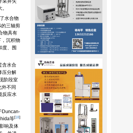
开采井失
大。
了水合物
S的三轴剪
合物具有
下，沉积物
和度、围
过含水合
降压分解
现阶段室
此外不同
能反应水
ncan-
[
18
]
hida等
的影响及体