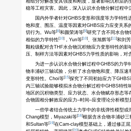
相组分分解改变其强度和刚度，显著影响沉积层的
稳等工程灾害。因此，深入认识水合物分解过程中
国内外学者针对GHBS变形和强度等力学特性进
饱和度、围压、温度等因素对GHBS应力应变关系
[
8
]
[
9
]
切行为。Wu等
和颜荣涛等
研究了含不同水合物
[
10
]
[
10
]
[
11
]
相似的力学特性
，Yun等
、张旭辉等
和刘芳
颗粒级配对含THF水合物沉积物应力变形特性的
压、制样方法等因素对GHBS力学性质的影响，对
为进一步认识水合物分解过程中GHBS的力学特
物丰浦砂三轴试验，分析了水合物饱和度、降压速率
[
15
]
变形特性。Choi等
探究了不同初始应力下GHB
内三轴试验能够模拟水合物分解过程中GHBS特
地区的沉积物类型、应力状态、水合物赋存形态等
合物固相分解效应的应力–时间–应变理论分析模型
一些学者结合传统土力学中的非线弹性模型或弹塑
[
16
]
Chang模型，Miyazaki等
根据含水合物丰浦砂三
[
19
]
和Sultan等
在Cam-clay模型基础上，通过
[
20
]