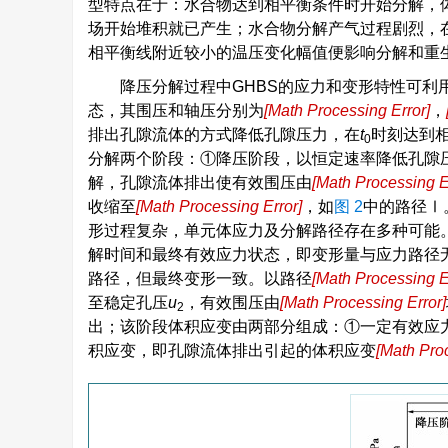
型特点在于：水合物达到相平衡条件时开始分解，
场开始堆积就已产生；水合物分解产气过程剧烈，
相平衡线附近较小的温压变化幅值便影响分解和重
降压分解过程中GHBS的应力和变形特性可利
态，其围压和轴压分别为
[
Math Processing Error
]
，
σ
3
排出孔隙流体的方式降低孔隙压力，在
t
时刻达到
0
分解两个阶段：①降压阶段，以恒定速率降低孔隙
解，孔隙流体排出使有效围压由
[
Math Processing E
σ
30
′
收缩至
[
Math Processing Error
]
，如
图 2
中的路径Ⅰ
V
1
形过程复杂，单元体应力及分解路径存在多种可能
解时间和最终有效应力状态，即变形量与应力路径
路径，但最终变形一致。以路径
[
Math Processing E
V
1
→
V
1
′
→
V
2
至稳定孔压
u
，有效围压由
[
Math Processing Error
]
σ
31
′
2
出；该阶段体积应变由两部分组成：①一定有效应
积应变，即孔隙流体排出引起的体积应变
[
Math Proc
V
1
′
→