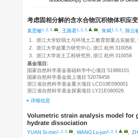
考虑固相分解的含水合物沉积物体积应
1, 2, 3
,
1, 2, 3
,
,
1, 2, 3
袁思敏
,
王路君
,
朱斌
,
陈云
1.
浙江大学软弱土与环境土工教育部重点实验室, 浙江
2.
浙江大学超重力研究中心, 浙江 杭州 310058
3.
浙江大学岩土工程研究所, 浙江 杭州 310058
基金项目:
国家自然科学基金基础科学中心项目
51988101
国家自然科学基金面上项目
52078458
浙江省自然科学基金重大项目
LCD19E090001
浙江省自然科学基金探索项目
LY21E080026
详细信息
Volumetric strain analysis model for 
hydrate dissociation
1, 2, 3
,
1, 2, 3
,
,
YUAN Si-min
,
WANG Lu-jun
,
ZH