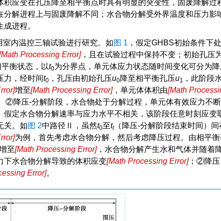
体积应变在孔压降至相平衡点时具有明显的突变性，固废降解过
在分解进程上与固废降解不同；水合物分解受外界温度和压力影
生成进程。
用室内温控三轴试验进行研究。如
图 1
，假定GHBS初始条件下
[
Math Processing Error
]
，且在试验过程中保持不变；初始孔压
σ
1
相平衡状态，以
t
为分界点，单元体应力状态随时间变化可分为降
0
压力，经时间
t
，孔压由初始孔压
u
降至相平衡孔压
u
，此阶段
0
0
1
rror
]
增至
[
Math Processing Error
]
，单元体体积由
[
Math Processi
σ
31
′
V
0
。②降压-分解阶段，水合物处于分解过程，单元体有效应力不
。假定水合物分解速率与应力水平不相关，该阶段任意时刻应变
无关。如
图 2
中路径Ⅱ，虽然
t
至
t
（降压-分解阶段结束时间）间
0
t
rror
]
为例，首先考虑水合物分解，然后考虑降压过程。由相平衡
增至
[
Math Processing Error
]
，水合物分解产生水和气体并随着
σ
32
′
力下水合物分解导致的体积应变
[
Math Processing Error
]
；②降压
V
1
→
V
1
′
essing Error
]
。
V
2