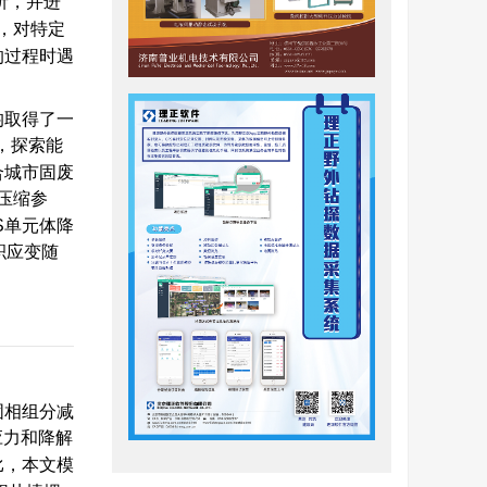
析，并进
，对特定
的过程时遇
均取得了一
，探索能
合城市固废
压缩参
S单元体降
积应变随
固相组分减
应力和降解
比，本文模