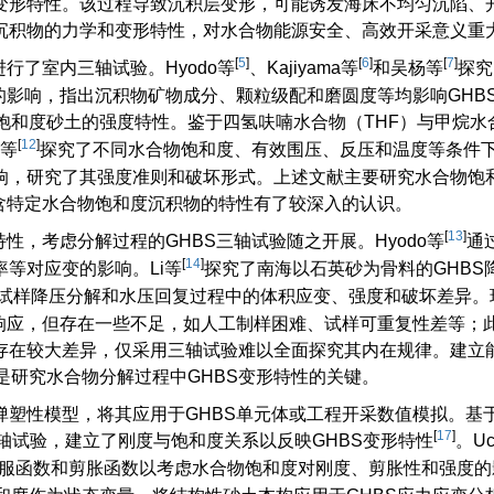
变形特性。该过程导致沉积层变形，可能诱发海床不均匀沉陷、
沉积物的力学和变形特性，对水合物能源安全、高效开采意义重
[
5
]
[
6
]
[
7
]
行了室内三轴试验。Hyodo等
、Kajiyama等
和吴杨等
探究
的影响，指出沉积物矿物成分、颗粒级配和磨圆度等均影响GHB
饱和度砂土的强度特性。鉴于四氢呋喃水合物（THF）与甲烷水
[
12
]
等
探究了不同水合物饱和度、有效围压、反压和温度等条件
影响，研究了其强度准则和破坏形式。上述文献主要研究水合物饱
含特定水合物饱和度沉积物的特性有了较深入的认识。
[
13
]
性，考虑分解过程的GHBS三轴试验随之开展。Hyodo等
通
[
14
]
等对应变的影响。Li等
探究了南海以石英砂为骨料的GHBS
S试样降压分解和水压回复过程中的体积应变、强度和破坏差异。
性响应，但存在一些不足，如人工制样困难、试样可重复性差等；
存在较大差异，仅采用三轴试验难以全面探究其内在规律。建立
是研究水合物分解过程中GHBS变形特性的关键。
性模型，将其应用于GHBS单元体或工程开采数值模拟。基于Du
[
17
]
轴试验，建立了刚度与饱和度关系以反映GHBS变形特性
。Uc
修正屈服函数和剪胀函数以考虑水合物饱和度对刚度、剪胀性和强度