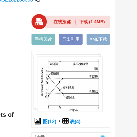
在线预览
下载
(1.4MB)
手机阅读
导出引用
XML下载
ts of
图(12)
/
表(4)