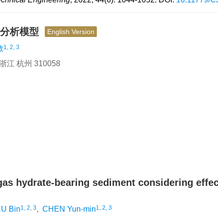
变分析模型
English Version
1, 2, 3
敏
 杭州 310058
gas hydrate-bearing sediment considering effec
1, 2, 3
1, 2, 3
U Bin
,
CHEN Yun-min