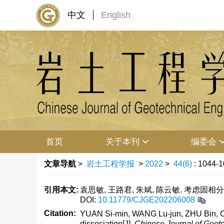
中文
English
首页
关于本刊
编委会
文章导航
>
岩土工程学报
>
2022
>
44(6)
: 1044-1
引用本文:
袁思敏, 王路君, 朱斌, 陈云敏. 考虑固相分解
DOI:
10.11779/CJGE202206008
Citation:
YUAN Si-min, WANG Lu-jun, ZHU Bin, CHE
dissociation[J].
Chinese Journal of Geot