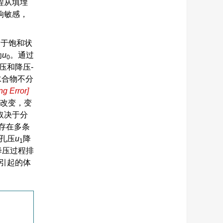
程从填埋
响敏感，
处于饱和状
为
u
。通过
0
压和降压-
水合物不分
ng Error
]
断改变，变
取决于分
存在多条
孔压
u
降
1
降压过程排
引起的体