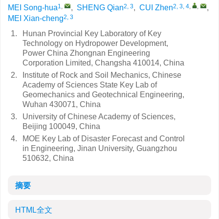
1
,
2, 3
2, 3, 4
,
,
MEI Song-hua
,
SHENG Qian
,
CUI Zhen
,
2, 3
MEI Xian-cheng
1.
Hunan Provincial Key Laboratory of Key
Technology on Hydropower Development,
Power China Zhongnan Engineering
Corporation Limited, Changsha 410014, China
2.
Institute of Rock and Soil Mechanics, Chinese
Academy of Sciences State Key Lab of
Geomechanics and Geotechnical Engineering,
Wuhan 430071, China
3.
University of Chinese Academy of Sciences,
Beijing 100049, China
4.
MOE Key Lab of Disaster Forecast and Control
in Engineering, Jinan University, Guangzhou
510632, China
摘要
HTML全文