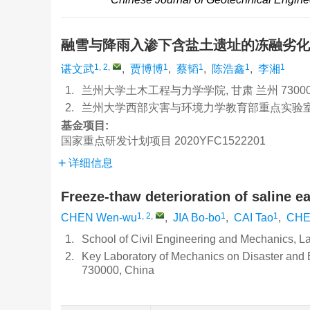
融雪与降雨入渗下含盐土遗址的冻融劣
1, 2
,
1
1
1
1
谌文武
,
贾博博
,
蔡韬
,
陈浩鑫
,
李湘
1.
兰州大学土木工程与力学学院, 甘肃 兰州 73000
2.
兰州大学西部灾害与环境力学教育部重点实验室, 甘
基金项目:
国家重点研发计划项目
2020YFC1522201
详细信息
Freeze-thaw deterioration of saline ea
1, 2
,
1
1
CHEN Wen-wu
,
JIA Bo-bo
,
CAI Tao
,
CHE
1.
School of Civil Engineering and Mechanics, L
2.
Key Laboratory of Mechanics on Disaster and 
730000, China