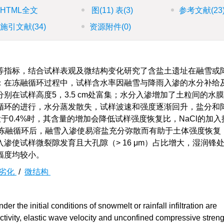
HTML全文
图
(11)
表
(3)
参考文献
(23
施引文献
(34)
资源附件
(0)
等指标，结合试样表观及微结构变化研究了含盐土遗址在融雪或
：在冻融循环过程中，试样含水率因融雪与降雨入渗的水分补给
别在试样高度5，3.5 cm处富集；水分入渗增加了土粒间的水
循环的进行，水分蒸发散失，试样波速和强度逐渐回升，盐分和
于0.4%时，其含量的增加会降低试样强度恢复比，NaCl的加
次冻融循环后，融雪入渗使易溶盐充分弥散而有助于土体强度恢复
渗使试样微裂隙发育且大孔隙（> 16 μm）占比增大，湿润锋
幅度均较小。
劣化
/
微结构
 the initial conditions of snowmelt or rainfall infiltration are
ctivity, elastic wave velocity and unconfined compressive streng