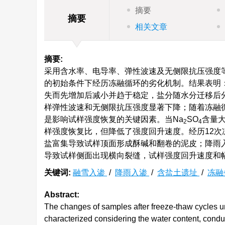
摘要
摘要
相关文章
摘要:
采用含水率、电导率、弹性波速及无侧限抗压强度
的初始条件下经历冻融循环的劣化机制。结果表明
失而先增加后减小并趋于稳定，盐分随水分迁移后分
样弹性波速和无侧限抗压强度显著下降；随着冻融
是影响试样强度恢复的关键因素。当Na
SO
含量大
2
4
样强度恢复比，但降低了强度回升速度。经历12
盐富集导致试样顶面形成酥碱和翻卷的泥皮；降雨入
导致试样侧面出现横向裂缝，试样强度回升速度和
关键词:
融雪入渗
/
降雨入渗
/
含盐土遗址
/
冻融
Abstract:
The changes of samples after freeze-thaw cycles under
characterized considering the water content, condu