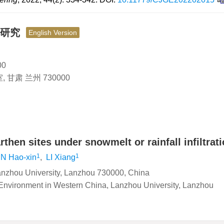
化研究
English Version
0
肃 兰州 730000
rthen sites under snowmelt or rainfall infiltrat
1
1
N Hao-xin
,
LI Xiang
anzhou University, Lanzhou 730000, China
Environment in Western China, Lanzhou University, Lanzhou