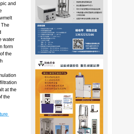
opic and
e
owmelt
. The
d
e water
on form
of the
th
mulation
iltration
t at the
f the
cture