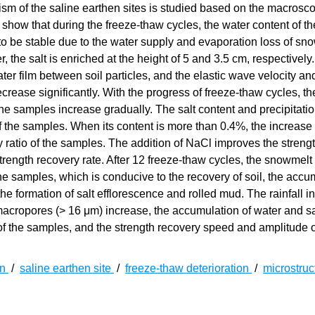
sm of the saline earthen sites is studied based on the macrosc
show that during the freeze-thaw cycles, the water content of th
to be stable due to the water supply and evaporation loss of sn
ter, the salt is enriched at the height of 5 and 3.5 cm, respectively
er film between soil particles, and the elastic wave velocity an
rease significantly. With the progress of freeze-thaw cycles, th
he samples increase gradually. The salt content and precipitati
of the samples. When its content is more than 0.4%, the increase 
y ratio of the samples. The addition of NaCl improves the streng
trength recovery rate. After 12 freeze-thaw cycles, the snowmelt
 the samples, which is conducive to the recovery of soil, the accu
he formation of salt efflorescence and rolled mud. The rainfall inf
cropores (> 16 μm) increase, the accumulation of water and sal
e of the samples, and the strength recovery speed and amplitude o
ion
/
saline earthen site
/
freeze-thaw deterioration
/
microstru