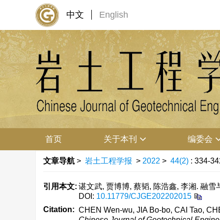
中文
English
首页
关于本刊
编委会
文章导航
>
岩土工程学报
>
2022
>
44(2)
: 334-34
引用本文:
谌文武, 贾博博, 蔡韬, 陈浩鑫, 李湘. 融雪与
DOI:
10.11779/CJGE202202015
Citation:
CHEN Wen-wu, JIA Bo-bo, CAI Tao, CHEN Ha
Chinese Journal of Geotechnical Engine