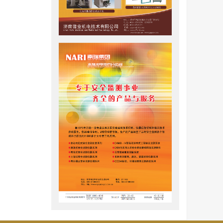
盐的反复
用数字立体
成。崔凯等
带。
于现场监
址在抗风
理性质发
完整性产生
发育病害
融雪侵蚀
随着雪层
性，该效
的变化
观劣化及