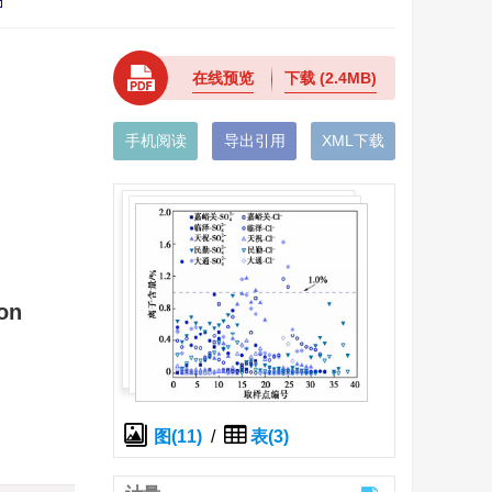
在线预览
下载
(2.4MB)
手机阅读
导出引用
XML下载
ion
图(11)
/
表(3)