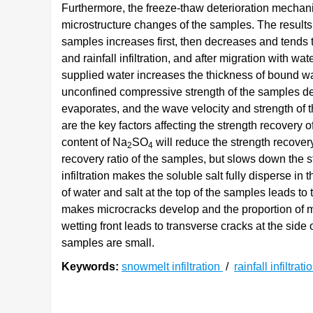
Furthermore, the freeze-thaw deterioration mechani
microstructure changes of the samples. The results 
samples increases first, then decreases and tends 
and rainfall infiltration, and after migration with wa
supplied water increases the thickness of bound wat
unconfined compressive strength of the samples dec
evaporates, and the wave velocity and strength of t
are the key factors affecting the strength recovery 
content of Na
SO
will reduce the strength recover
2
4
recovery ratio of the samples, but slows down the s
infiltration makes the soluble salt fully disperse in
of water and salt at the top of the samples leads to t
makes microcracks develop and the proportion of ma
wetting front leads to transverse cracks at the sid
samples are small.
Keywords:
snowmelt infiltration
/
rainfall infiltrat