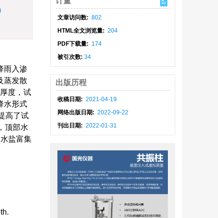
计量
)
文章访问数:
802
HTML全文浏览量:
204
PDF下载量:
174
被引次数:
34
降雨入渗
及蒸发散
出版历程
膜厚度，试
收稿日期:
2021-04-19
降水形式
网络出版日期:
2022-09-22
入提高了试
刊出日期:
2022-01-31
，顶部水
处水盐富集
th.