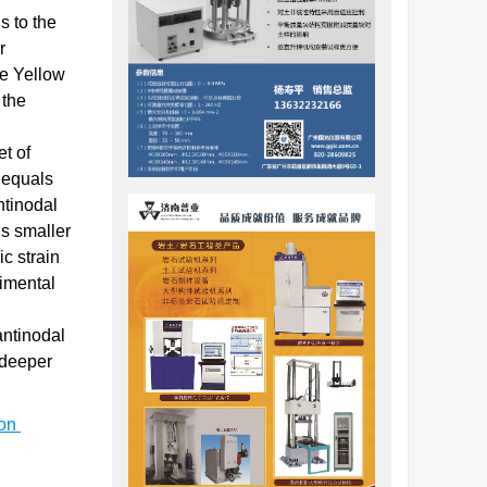
s to the
r
he Yellow
 the
et of
equals
ntinodal
is smaller
ic strain
rimental
antinodal
 deeper
ion