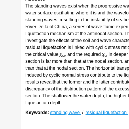
The standing waves exist when the progressive wave
water surface oscillating where it is and the wave
standing waves, resulting in the instability of seab
River Delta of China, a series of wave flume exper
liquefaction mechanism at the antinodal section. T
investigate the effects of the soil and wave characte
residual liquefaction is linked with cyclic stress ra
the critical value
χ
, and the required
χ
in deeper 
cr
cr
section is far more than that at the nodal section, 
than that at the nodal section. The horizontal trans
induced by cyclic normal stress contribute to the l
results revealthat the former and the latter contrib
discrepancy of the distribution pattern of the exce
section. The shallower the water depth, the higher 
liquefaction depth.
Keywords:
standing wave
/
residual liquefaction