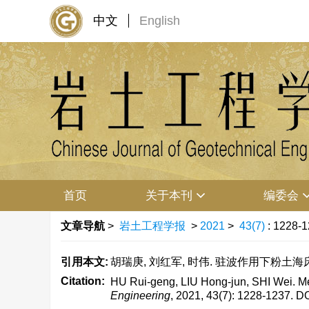
中文
English
首页
关于本刊
编委会
文章导航
>
岩土工程学报
>
2021
>
43(7)
: 1228-1
引用本文:
胡瑞庚, 刘红军, 时伟. 驻波作用下粉土海床累积液
Citation:
HU Rui-geng, LIU Hong-jun, SHI Wei. Mec
Engineering
, 2021, 43(7): 1228-1237.
DO