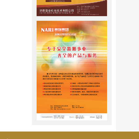
加,波面只
结构物的
生液化。
著增加并在
变有关,并
剪应力作
累积液化
水压力扩
平和竖向
生塑性体
。因此,
土体累积液
的影响规