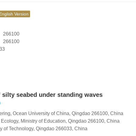
English Version
66100
66100
33
f silty seabed under standing waves
3
ering, Ocean University of China, Qingdao 266100, China
Ecology, Ministry of Education, Qingdao 266100, China
ity of Technology, Qingdao 266033, China