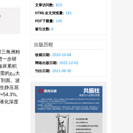
文章访问数:
823
HTML全文浏览量:
181
)
PDF下载量:
145
被引次数:
8
出版历程
河三角洲粉
收稿日期:
2020-10-08
进一步研
网络出版日期:
2022-12-02
海床累积
刊出日期:
2021-06-30
所需的
χ
大
cr
节剖面。波
发生静压屈
≈54.3%,
1
床液化深度