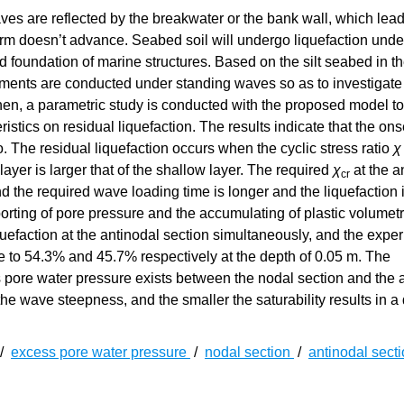
s are reflected by the breakwater or the bank wall, which lead
form doesn’t advance. Seabed soil will undergo liquefaction unde
ed foundation of marine structures. Based on the silt seabed in t
iments are conducted under standing waves so as to investigate
hen, a parametric study is conducted with the proposed model to
ristics on residual liquefaction. The results indicate that the ons
tio. The residual liquefaction occurs when the cyclic stress ratio
χ
layer is larger that of the shallow layer. The required
χ
at the a
cr
and the required wave loading time is longer and the liquefaction 
porting of pore pressure and the accumulating of plastic volumetr
iquefaction at the antinodal section simultaneously, and the expe
ute to 54.3% and 45.7% respectively at the depth of 0.05 m. The
ss pore water pressure exists between the nodal section and the 
the wave steepness, and the smaller the saturability results in a
/
excess pore water pressure
/
nodal section
/
antinodal sect