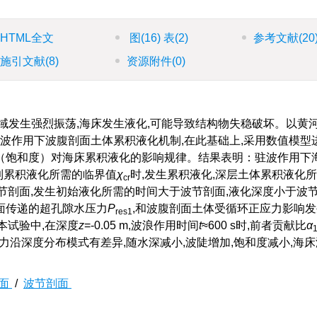
HTML全文
图
(16)
表
(2)
参考文献
(20
施引文献
(8)
资源附件
(0)
域发生强烈振荡,海床发生液化,可能导致结构物失稳破坏。以黄
驻波作用下波腹剖面土体累积液化机制,在此基础上,采用数值模型
（饱和度）对海床累积液化的影响规律。结果表明：驻波作用下
到累积液化所需的临界值
χ
时,发生累积液化,深层土体累积液化
cr
节剖面,发生初始液化所需的时间大于波节剖面,液化深度小于波
面传递的超孔隙水压力
P
,和波腹剖面土体受循环正应力影响
res1
本试验中,在深度
z
=-0.05 m,波浪作用时间
t
≈600 s时,前者贡献比
α
压力沿深度分布模式有差异,随水深减小,波陡增加,饱和度减小,海
面
/
波节剖面