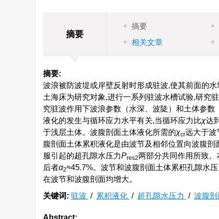
摘要
摘要
相关文章
摘要:
波浪被防波堤或岸壁反射时形成驻波,使其前面的水
土海床为研究对象,进行一系列驻波水槽试验,研究
究驻波作用下波浪参数（水深、波陡）和土体参数
液化的发生与循环应力水平有关,当循环应力比
χ
达
于浅层土体。波腹剖面土体液化所需的
χ
远大于波
cr
腹剖面土体累积液化是由波节及相邻位置向波腹剖
服引起的超孔隙水压力
P
两部分共同作用所致。
res2
后者
α
≈45.7%。波节和波腹剖面土体累积孔隙水
2
在波节和波腹剖面均增大。
关键词:
驻波
/
累积液化
/
超孔隙水压力
/
波腹剖
Abstract: