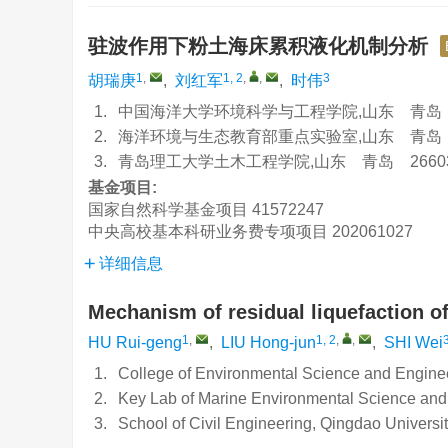
驻波作用下粉土海床累积液化机制分析
1
,
1, 2
,
,
3
胡瑞庚
,
刘红军
,
时伟
1.
中国海洋大学环境科学与工程学院,山东 青岛 2
2.
海洋环境与生态教育部重点实验室,山东 青岛 2
3.
青岛理工大学土木工程学院,山东 青岛 2660
基金项目:
国家自然科学基金项目
41572247
中央高校基本科研业务费专项项目
202061027
详细信息
Mechanism of residual liquefaction o
1
,
1, 2
,
,
HU Rui-geng
,
LIU Hong-jun
,
SHI Wei
1.
College of Environmental Science and Engine
2.
Key Lab of Marine Environmental Science and 
3.
School of Civil Engineering, Qingdao Univers