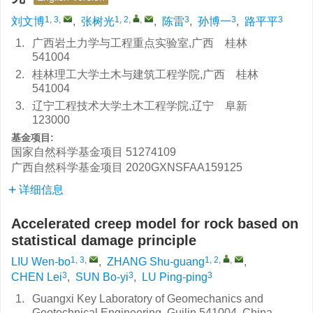
1, 3
,
1, 2
,
,
3
3
3
刘文博
,
张树光
,
陈雷
,
孙博一
,
路平平
1.
广西岩土力学与工程重点实验室,广西 桂林
541004
2.
桂林理工大学土木与建筑工程学院,广西 桂林
541004
3.
辽宁工程技术大学土木工程学院,辽宁 阜新
123000
基金项目:
国家自然科学基金项目
51274109
广西自然科学基金项目
2020GXNSFAA159125
详细信息
Accelerated creep model for rock based on
statistical damage principle
1, 3
,
1, 2
,
,
LIU Wen-bo
,
ZHANG Shu-guang
,
3
3
3
CHEN Lei
,
SUN Bo-yi
,
LU Ping-ping
1.
Guangxi Key Laboratory of Geomechanics and
Geotechnical Engineering, Guilin 541004, China