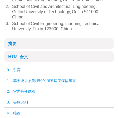
2.
School of Civil and Architectural Engineering,
Guilin University of Technology, Guilin 541000,
China
3.
School of Civil Engineering, Liaoning Technical
University, Fuxin 123000, China
摘要
HTML全文
0. 引言
1. 基于统计损伤理论的加速蠕变模型建立
2. 室内蠕变试验
3. 参数识别
4. 结论