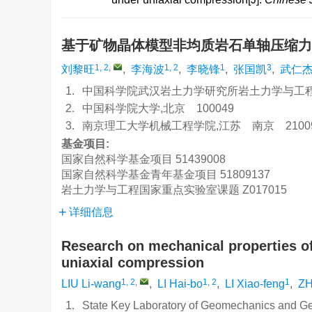
基于矿物晶体模型非均质岩石单轴压缩
1, 2
,
1, 2
1
3
刘黎旺
,
李海波
,
李晓锋
,
张国凯
,
武仁
1.
中国科学院武汉岩土力学研究所岩土力学与工程国
2.
中国科学院大学,北京 100049
3.
南京理工大学机械工程学院,江苏 南京 2100
基金项目:
国家自然科学基金项目
51439008
国家自然科学基金青年基金项目
51809137
岩土力学与工程国家重点实验室课题
Z017015
详细信息
Research on mechanical properties o
uniaxial compression
1, 2
,
1, 2
1
LIU Li-wang
,
LI Hai-bo
,
LI Xiao-feng
,
ZH
1.
State Key Laboratory of Geomechanics and Geo