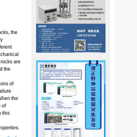
ocks, the
ry
ferent
echanical
 rocks are
d the
ions of
ailure
 When the
 of
 this
operties.