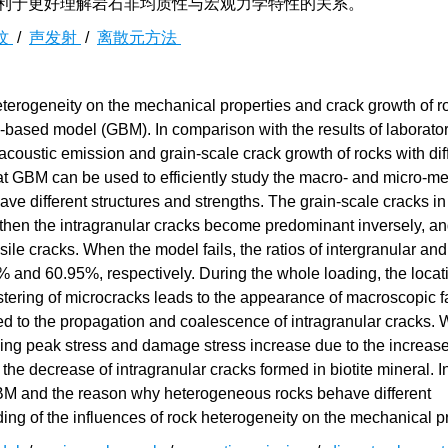
有利于更好理解岩石非均质性与宏观力学特性的关系。
纹
/
声发射
/
离散元方法
 heterogeneity on the mechanical properties and crack growth of r
n-based model (GBM). In comparison with the results of laborato
 acoustic emission and grain-scale crack growth of rocks with dif
at GBM can be used to efficiently study the macro- and micro-m
e different structures and strengths. The grain-scale cracks in
, then the intragranular cracks become predominant inversely, an
sile cracks. When the model fails, the ratios of intergranular and
7% and 60.95%, respectively. During the whole loading, the locat
ustering of microcracks leads to the appearance of macroscopic f
lated to the propagation and coalescence of intragranular cracks.
ding peak stress and damage stress increase due to the increase
the decrease of intragranular cracks formed in biotite mineral. In
GBM and the reason why heterogeneous rocks behave different
g of the influences of rock heterogeneity on the mechanical pr