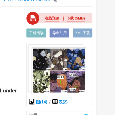
在线预览
下载
(5MB)
手机阅读
导出引用
XML下载
l under
图(14)
/
表(2)