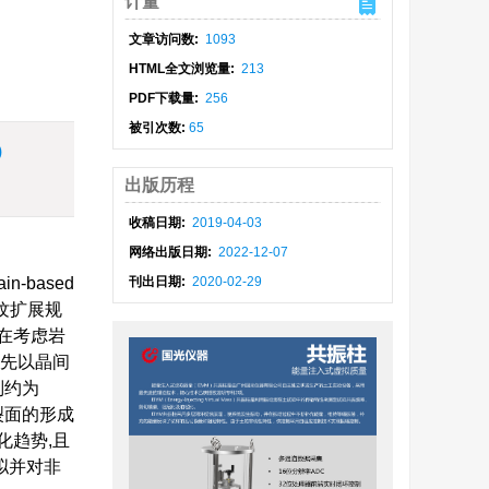
计量
文章访问数:
1093
HTML全文浏览量:
213
PDF下载量:
256
被引次数:
65
)
出版历程
收稿日期:
2019-04-03
网络出版日期:
2022-12-07
based
刊出日期:
2020-02-29
纹扩展规
在考虑岩
首先以晶间
别约为
裂面的形成
化趋势,且
拟并对非