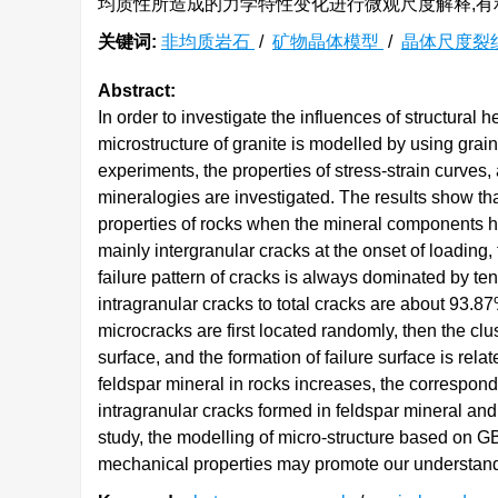
均质性所造成的力学特性变化进行微观尺度解释,
关键词:
非均质岩石
/
矿物晶体模型
/
晶体尺度裂
Abstract:
In order to investigate the influences of structural
microstructure of granite is modelled by using grai
experiments, the properties of stress-strain curves,
mineralogies are investigated. The results show th
properties of rocks when the mineral components hav
mainly intergranular cracks at the onset of loading
failure pattern of cracks is always dominated by ten
intragranular cracks to total cracks are about 93.8
microcracks are first located randomly, then the cl
surface, and the formation of failure surface is re
feldspar mineral in rocks increases, the correspon
intragranular cracks formed in feldspar mineral and 
study, the modelling of micro-structure based on 
mechanical properties may promote our understandin