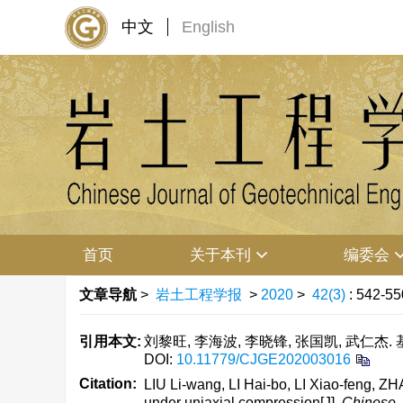
中文
English
首页
关于本刊
编委会
文章导航
>
岩土工程学报
>
2020
>
42(3)
: 542-55
引用本文:
刘黎旺, 李海波, 李晓锋, 张国凯, 武仁杰. 
DOI:
10.11779/CJGE202003016
Citation:
LIU Li-wang, LI Hai-bo, LI Xiao-feng, 
under uniaxial compression[J].
Chinese J