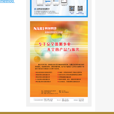
t method
及力学强度
其宏观裂纹
幻灯片
7
]
。
响；
应力与微
呈增加
σ
ci