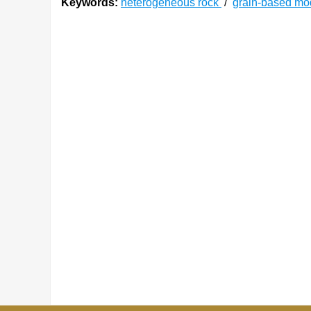
Keywords:
heterogeneous rock
/
grain-based mo
0. 引言
岩石材料在地质构造及矿物成形过程中,矿物晶
[
1
]
等方面具有较大差异。在外力作用下,岩石矿物可
在微观尺度上主要分为两大类：①沿矿物晶体边界
[
2
-
6
]
图 1
矿物晶体微观结构图
[
2
-
Figure 1.
Micro-structures of mineral grains
近年来,针对岩石微观结构非均质性对宏观力学
[
8
]
Tugrul等
通过试验及数据相关性分析发现,矿物平
[
9
]
Ündül
通过研究矿物组分与岩石强度之间的关系指
[
10
]
观矿物结构也具有一定的关系。Ündül等
研究表