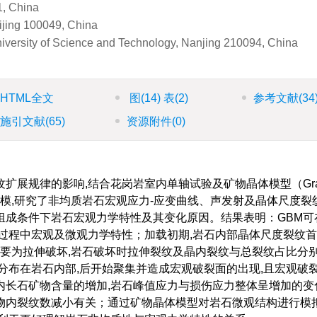
, China
ijing 100049, China
iversity of Science and Technology, Nanjing 210094, China
HTML全文
图
(14)
表
(2)
参考文献
(34
施引文献
(65)
资源附件
(0)
规律的影响,结合花岗岩室内单轴试验及矿物晶体模型（Grain-
散元建模,研究了非均质岩石宏观应力-应变曲线、声发射及晶体尺度裂
组成条件下岩石宏观力学特性及其变化原因。结果表明：GBM可
过程中宏观及微观力学特性；加载初期,岩石内部晶体尺度裂纹
主要为拉伸破坏,岩石破坏时拉伸裂纹及晶内裂纹与总裂纹占比分
首先随机分布在岩石内部,后开始聚集并造成宏观破裂面的出现,且宏观破
长石矿物含量的增加,岩石峰值应力与损伤应力整体呈增加的变
物内裂纹数减小有关；通过矿物晶体模型对岩石微观结构进行模