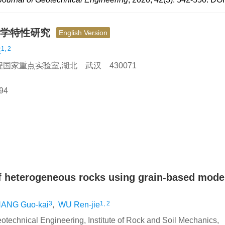
力学特性研究
English Version
1, 2
杰
家重点实验室,湖北 武汉 430071
94
f heterogeneous rocks using grain-based mode
3
1, 2
ANG Guo-kai
,
WU Ren-jie
technical Engineering, Institute of Rock and Soil Mechanics,