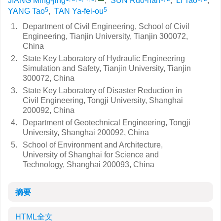
JIANG Ming-jing
,
SUN Ruo-han
,
LI Tao
,
5
5
YANG Tao
,
TAN Ya-fei-ou
1.
Department of Civil Engineering, School of Civil
Engineering, Tianjin University, Tianjin 300072,
China
2.
State Key Laboratory of Hydraulic Engineering
Simulation and Safety, Tianjin University, Tianjin
300072, China
3.
State Key Laboratory of Disaster Reduction in
Civil Engineering, Tongji University, Shanghai
200092, China
4.
Department of Geotechnical Engineering, Tongji
University, Shanghai 200092, China
5.
School of Environment and Architecture,
University of Shanghai for Science and
Technology, Shanghai 200093, China
摘要
HTML全文