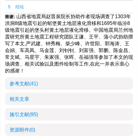
5. 结论
山西省地震局赵晋泉院长协助作者现场调查了1303年
致谢:
洪洞8级地震引起的郇堡黄土地层液化滑移和1695年临汾8
级地震引起的堡头村黄土地层液化滑移。中国地震局兰州地
震研究所黄土地震工程研究团队王谦、王平、蒲小武协助撰
写了本文,严武建、钟秀梅、柴少峰、许世阳、郭海涛、王
会娟、车高凤、马金莲、刘钊钊、刘富强、郭鹏、陈金昌、
常文斌、马星宇、朱家强、张晖、岳福强等参加了本文的现
场调查、相关试验以及图件绘制等工作,在此一并表示衷心
的感谢！
参考文献
(41)
相关文章
施引文献
(95)
资源附件
(0)