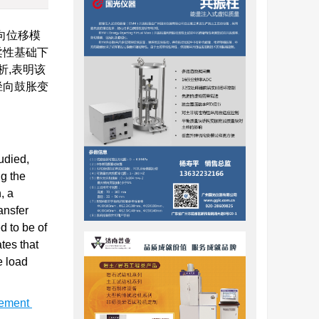
向位移模
柔性基础下
析,表明该
径向鼓胀变
udied,
ng the
, a
ansfer
d to be of
tes that
e load
lement