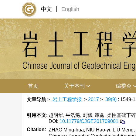
中文
English
首页
关于本刊
编委会
文章导航
>
岩土工程学报
>
2017
>
39(9)
: 1549-1
引用本文:
赵明华, 牛浩懿, 刘猛, 谭鑫. 柔性基础下碎石
DOI:
10.11779/CJGE201709001
Citation:
ZHAO Ming-hua, NIU Hao-yi, LIU Meng, TAN
Chinese Journal of Geotechnical Engine