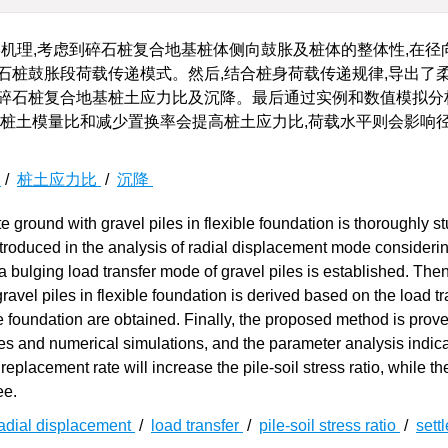
机理,考虑到碎石桩复合地基桩体侧向鼓胀及桩体的整体性,在径
石桩鼓胀段荷载传递模式。然后,结合桩身荷载传递规律,导出了
碎石桩复合地基桩土应力比及沉降。最后通过实例和数值模拟分
大桩土模量比和减少置换率会提高桩土应力比,荷载水平则会影响
递
/
桩土应力比
/
沉降
round with gravel piles in flexible foundation is thoroughly st
introduced in the analysis of radial displacement mode consideri
, a bulging load transfer mode of gravel piles is established. Then
gravel piles in flexible foundation is derived based on the load tr
ble foundation are obtained. Finally, the proposed method is prove
dies and numerical simulations, and the parameter analysis indica
eplacement rate will increase the pile-soil stress ratio, while th
ee.
adial displacement
/
load transfer
/
pile-soil stress ratio
/
sett