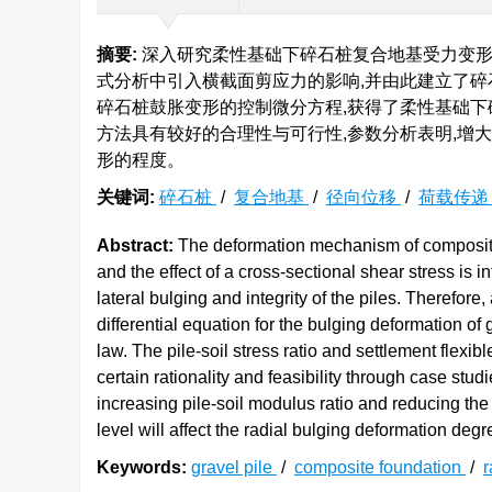
摘要:
深入研究柔性基础下碎石桩复合地基受力变形
式分析中引入横截面剪应力的影响,并由此建立了碎
碎石桩鼓胀变形的控制微分方程,获得了柔性基础下
方法具有较好的合理性与可行性,参数分析表明,增
形的程度。
关键词:
碎石桩
/
复合地基
/
径向位移
/
荷载传
Abstract:
The deformation mechanism of composite g
and the effect of a cross-sectional shear stress is 
lateral bulging and integrity of the piles. Therefore
differential equation for the bulging deformation of 
law. The pile-soil stress ratio and settlement flexi
certain rationality and feasibility through case stu
increasing pile-soil modulus ratio and reducing the r
level will affect the radial bulging deformation degr
Keywords:
gravel pile
/
composite foundation
/
r