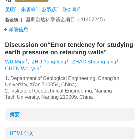
1
1
1
2
吴明
,
朱勇峰
,
赵双庆
,
陈炜昀
国家自然科学基金项目（41402245）
基金项目:
详细信息
Discussion on“Error tendency for studying
earth pressure on retaining walls”
1
1
1
WU Ming
,
ZHU Yong-feng
,
ZHAO Shuang-qing
,
2
CHEN Wei-yun
1. Department of Geological Engineering, Chang'an
University, Xi'an 710054, China;
2. Institute of Geotechnical Engineering, Nanjing
Tech University, Nanjing 210009, China
摘要
HTML全文