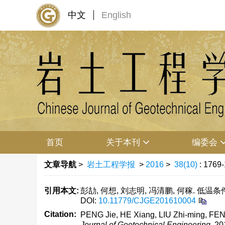
中文
English
首页
关于本刊
编委会
文章导航
>
岩土工程学报
>
2016
>
38(10)
: 1769
引用本文:
彭劼, 何想, 刘志明, 冯清鹏, 何稼. 低温条
DOI:
10.11779/CJGE201610004
Citation:
PENG Jie, HE Xiang, LIU Zhi-ming, FENG 
Journal of Geotechnical Engineering
, 2