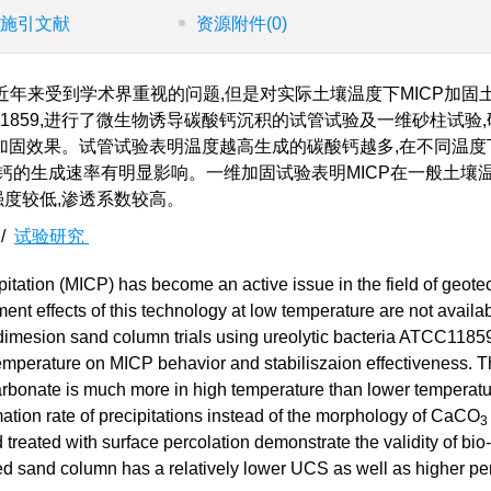
施引文献
资源附件
(0)
近年来受到学术界重视的问题,但是对实际土壤温度下MICP加固
11859,进行了微生物诱导碳酸钙沉积的试管试验及一维砂柱试验
加固效果。试管试验表明温度越高生成的碳酸钙越多,在不同温度
钙的生成速率有明显影响。一维加固试验表明MICP在一般土壤
强度较低,渗透系数较高。
/
试验研究
itation (MICP) has become an active issue in the field of geote
ent effects of this technology at low temperature are not availab
e-dimesion sand column trials using ureolytic bacteria ATCC1185
temperature on MICP behavior and stabiliszaion effectiveness. T
 carbonate is much more in high temperature than lower temperat
mation rate of precipitations instead of the morphology of CaCO
3
ated with surface percolation demonstrate the validity of bio-
d sand column has a relatively lower UCS as well as higher pe