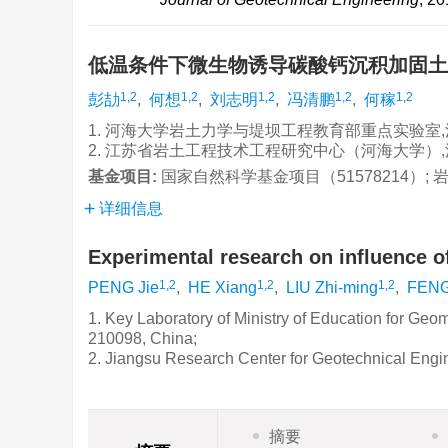
低温条件下微生物诱导碳酸钙沉积加固
1,2
1,2
1,2
1,2
1,2
彭劼
,
何想
,
刘志明
,
冯清鹏
,
何稼
1. 河海大学岩土力学与堤坝工程教育部重点实验室,江苏
2. 江苏省岩土工程技术工程研究中心（河海大学）,江苏
基金项目:
国家自然科学基金项目（51578214）;
详细信息
Experimental research on influence o
1,2
1,2
1,2
PENG Jie
,
HE Xiang
,
LIU Zhi-ming
,
FENG
1. Key Laboratory of Ministry of Education for G
210098, China;
2. Jiangsu Research Center for Geotechnical Engi
摘要