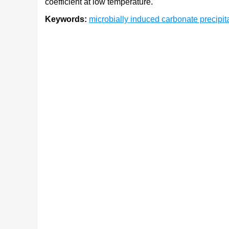
coefficient at low temperature.
Keywords:
microbially induced carbonate precipit