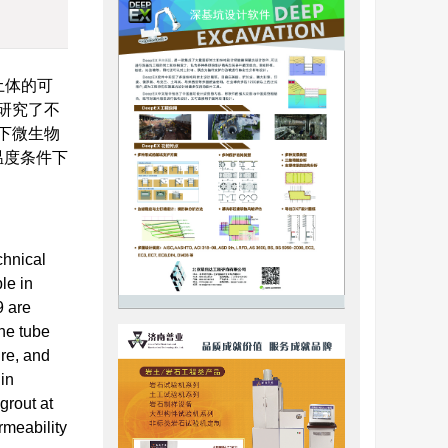
土体的可
,研究了不
下微生物
温度条件下
chnical
le in
9 are
he tube
ure, and
in
grout at
rmeability