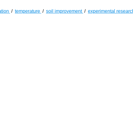
ation
/
temperature
/
soil improvement
/
experimental resear