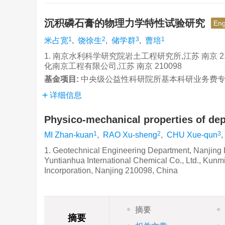
沉积磷石膏的物理力学特性试验研究
Eng
1
2
3
1
米占宽
,
饶徐生
,
储学群
,
曹培
1. 南京水利科学研究院岩土工程研究所,江苏 南京 2100
化南京工程有限公司,江苏 南京 210098
基金项目:
中央级公益性科研院所基本科研业务费专项资金
详细信息
Physico-mechanical properties of d
1
2
3
MI Zhan-kuan
,
RAO Xu-sheng
,
CHU Xue-qun
,
1. Geotechnical Engineering Department, Nanjing 
Yuntianhua International Chemical Co., Ltd., Kun
Incorporation, Nanjing 210098, China
摘要
摘要