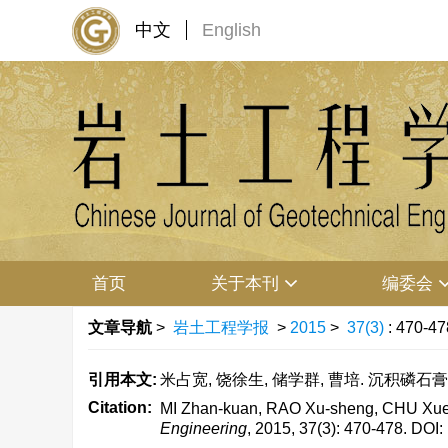
中文
English
首页
关于本刊
编委会
文章导航
>
岩土工程学报
>
2015
>
37(3)
: 470-47
引用本文:
米占宽, 饶徐生, 储学群, 曹培. 沉积磷石膏的物
Citation:
MI Zhan-kuan, RAO Xu-sheng, CHU Xue-q
Engineering
, 2015, 37(3): 470-478.
DOI: