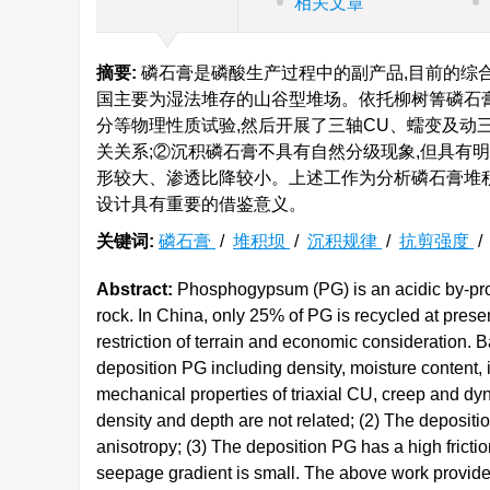
相关文章
摘要:
磷石膏是磷酸生产过程中的副产品,目前的综合
国主要为湿法堆存的山谷型堆场。依托柳树箐磷石
分等物理性质试验,然后开展了三轴CU、蠕变及动
关关系;②沉积磷石膏不具有自然分级现象,但具有
形较大、渗透比降较小。上述工作为分析磷石膏堆
设计具有重要的借鉴意义。
关键词:
磷石膏
/
堆积坝
/
沉积规律
/
抗剪强度
Abstract:
Phosphogypsum (PG) is an acidic by-pro
rock. In China, only 25% of PG is recycled at prese
restriction of terrain and economic consideration.
deposition PG including density, moisture content, in
mechanical properties of triaxial CU, creep and dyn
density and depth are not related; (2) The deposit
anisotropy; (3) The deposition PG has a high frictio
seepage gradient is small. The above work provides 