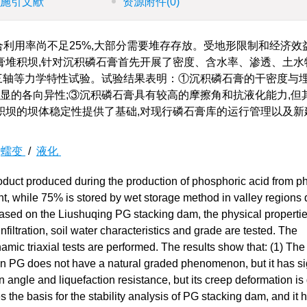
施引文献
资源附件
(0)
利用率尚不足25%,大部分需要堆存存放。受地形限制和经济效
膏堆积坝,针对沉积磷石膏首先开展了密度、含水率、渗透、土水
三轴等力学特性试验。试验结果表明：①沉积磷石膏的干密度与
明显的各向异性;③沉积磷石膏具有较高的摩擦角和抗液化能力,但
积坝的坝体稳定性提供了基础,对现行磷石膏库的运行管理以及新
/
蠕变
/
液化
duct produced during the production of phosphoric acid from p
nt, while 75% is stored by wet storage method in valley regions 
 Based on the Liushuqing PG stacking dam, the physical propertie
filtration, soil water characteristics and grade are tested. The
amic triaxial tests are performed. The results show that: (1) The
ion PG does not have a natural graded phenomenon, but it has si
n angle and liquefaction resistance, but its creep deformation is
the basis for the stability analysis of PG stacking dam, and it 