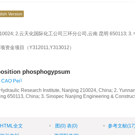
lish Version
24; 2.云天化国际化工公司三环分公司,云南 昆明 650113; 3.
项目（Y312011,Y313012）
eposition phosphogypsum
1
CAO Pei
Hydraulic Research Institute, Nanjing 210024, China; 2. Yunna
ming 650113, China; 3. Sinopec Nanjing Engineering & Construc
HTML全文
图
(0)
表
(0)
参考文献
(17