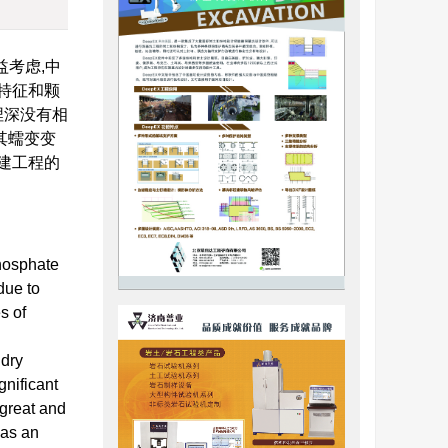
益考虑,中
特征和颗
埋深没有相
其蠕变变
建工程的
hosphate
due to
s of
 dry
gnificant
 great and
has an