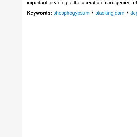
important meaning to the operation management of t
Keywords:
phosphogypsum
/
stacking dam
/
de