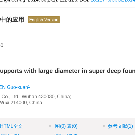
程中的应用
English Version
0
supports with large diameter in super deep fou
1
N Guo-xuan
 Co., Ltd., Wuhan 430030, China;
, Wuxi 214000, China
HTML全文
图
(0)
表
(0)
参考文献
(1)