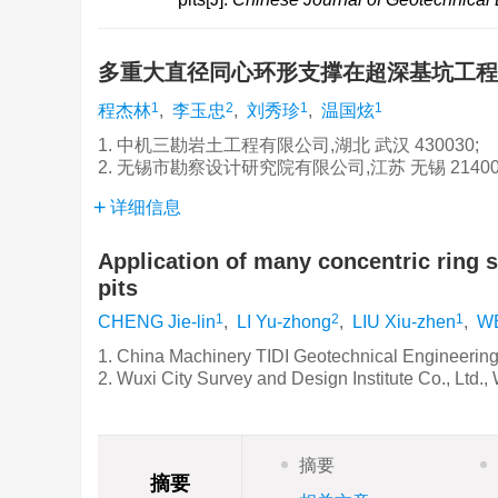
多重大直径同心环形支撑在超深基坑工
1
2
1
1
程杰林
,
李玉忠
,
刘秀珍
,
温国炫
1. 中机三勘岩土工程有限公司,湖北 武汉 430030;
2. 无锡市勘察设计研究院有限公司,江苏 无锡 21400
详细信息
Application of many concentric ring 
pits
1
2
1
CHENG Jie-lin
,
LI Yu-zhong
,
LIU Xiu-zhen
,
WE
1. China Machinery TIDI Geotechnical Engineering
2. Wuxi City Survey and Design Institute Co., Ltd.
摘要
摘要