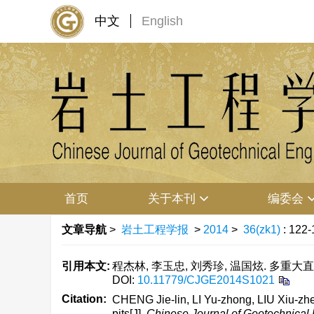
中文
English
首页
关于本刊
编委会
文章导航
>
岩土工程学报
>
2014
>
36(zk1)
: 122-
引用本文:
程杰林, 李玉忠, 刘秀珍, 温国炫. 多重大直径
DOI:
10.11779/CJGE2014S1021
Citation:
CHENG Jie-lin, LI Yu-zhong, LIU Xiu-zhe
pits[J].
Chinese Journal of Geotechnical