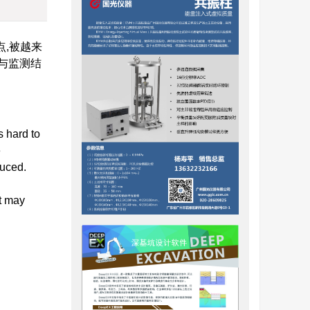
,被越来
与监测结
s hard to
e
duced.
It may