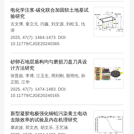
电化学注浆-碳化联合加固软土地基试
验研究
古文博
,
童立元
,
闫鑫
,
刘文源
,
刘松玉
,
仇
涛
2025, 47(7): 1464-1473.
DOI:
10.11779/CJGE20240365
砂卵石地层盾构均匀磨损刀盘刀具设
计方法研究
张晋勋
,
李博
,
江玉生
,
周刘刚
,
殷明伦
,
孙
正阳
,
江华
2025, 47(7): 1474-1483.
DOI:
10.11779/CJGE20240165
新型凝胶电极强化铜铅污染黄土电动
去除效率的试验及内在机理研究
康农波
,
郑文杰
,
胡文乐
,
王艺涵