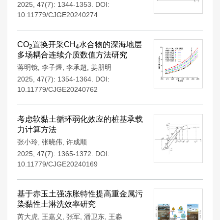
2025, 47(7): 1344-1353.
DOI:
10.11779/CJGE20240274
CO
置换开采CH
水合物的深海地层
2
4
多场耦合连续介质数值方法研究
蒋明镜
,
李子煜
,
李承超
,
姜朋明
2025, 47(7): 1354-1364.
DOI:
10.11779/CJGE20240762
考虑软黏土循环弱化效应的桩基承载
力计算方法
张小玲
,
张晓伟
,
许成顺
2025, 47(7): 1365-1372.
DOI:
10.11779/CJGE20240169
基于赤玉土强冻胀特性提高重金属污
染黏性土淋洗效率研究
芮大虎
,
王嘉义
,
张军
,
潘卫东
,
王淼