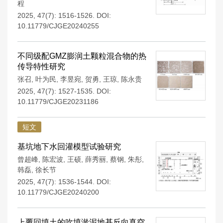
程
2025, 47(7): 1516-1526.
DOI:
10.11779/CJGE20240255
不同级配GMZ膨润土颗粒混合物的热
传导特性研究
张召
,
叶为民
,
李昱宛
,
贺勇
,
王琼
,
陈永贵
2025, 47(7): 1527-1535.
DOI:
10.11779/CJGE20231186
短文
基坑地下水回灌模型试验研究
曾超峰
,
陈宏波
,
王硕
,
薛秀丽
,
蔡钢
,
朱彤
,
韩磊
,
徐长节
2025, 47(7): 1536-1544.
DOI:
10.11779/CJGE20240200
上覆回填土的吹填淤泥地基反向真空