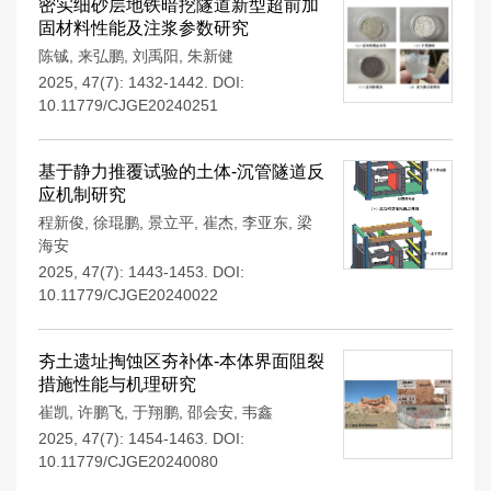
密实细砂层地铁暗挖隧道新型超前加
固材料性能及注浆参数研究
陈铖
,
来弘鹏
,
刘禹阳
,
朱新健
2025, 47(7): 1432-1442.
DOI:
10.11779/CJGE20240251
基于静力推覆试验的土体-沉管隧道反
应机制研究
程新俊
,
徐琨鹏
,
景立平
,
崔杰
,
李亚东
,
梁
海安
2025, 47(7): 1443-1453.
DOI:
10.11779/CJGE20240022
夯土遗址掏蚀区夯补体-本体界面阻裂
措施性能与机理研究
崔凯
,
许鹏飞
,
于翔鹏
,
邵会安
,
韦鑫
2025, 47(7): 1454-1463.
DOI:
10.11779/CJGE20240080