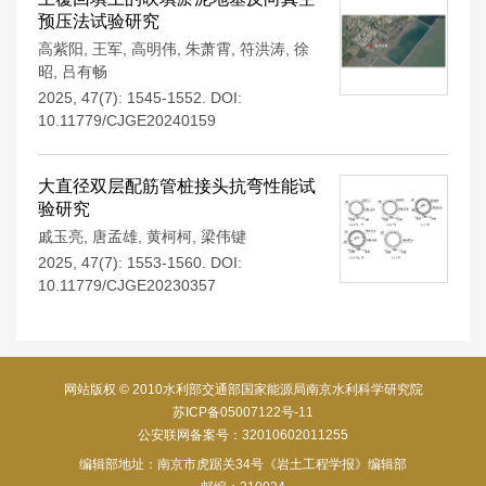
预压法试验研究
高紫阳
,
王军
,
高明伟
,
朱萧霄
,
符洪涛
,
徐
昭
,
吕有畅
2025, 47(7): 1545-1552.
DOI:
10.11779/CJGE20240159
大直径双层配筋管桩接头抗弯性能试
验研究
戚玉亮
,
唐孟雄
,
黄柯柯
,
梁伟键
2025, 47(7): 1553-1560.
DOI:
10.11779/CJGE20230357
网站版权 © 2010水利部交通部国家能源局南京水利科学研究院
苏ICP备05007122号-11
公安联网备案号：32010602011255
编辑部地址：南京市虎踞关34号《岩土工程学报》编辑部