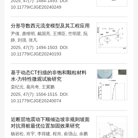
2025, 47(7): 1484-1493.
DOI:
10.11779/CJGE20240249
分形导数西元流变模型及其工程应用
尹倩
,
龚维明
,
戴国亮
,
王博臣
,
竺明星
,
阮
静
,
刘强
,
张凡
2025, 47(7): 1494-1503.
DOI:
10.11779/CJGE20240193
基于动态CT扫描的非饱和颗粒材料
水-力特性微观试验研究
栾纪元
,
葛尚奇
,
王冀鹏
2025, 47(7): 1504-1515.
DOI:
10.11779/CJGE20240074
近断层地震动下顺倾边坡非规则坡面
对抗滑桩最优位置加固效果研究
杨岩松
,
肖宇
,
李得建
,
程肖
,
俞强山
,
余鹏