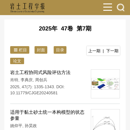
2025年 47卷 第7期
栏目
封面
目录
上一期
|
下一期
论文
岩土工程协同式风险评估方法
肖特
,
李典庆
,
周创兵
2025, 47(7): 1335-1343.
DOI:
10.11779/CJGE20240581
适用于黏土砂土统一本构模型的状态
参量
姚仰平
,
孙昊政