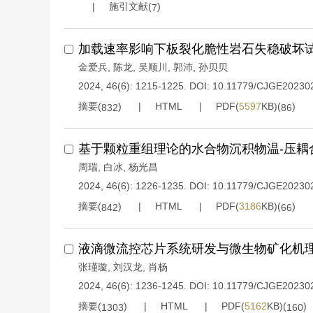
施引文献(
)
7
加载速率影响下板裂化脆性岩石失稳破坏
金爱兵
,
陈龙
,
吴顺川
,
郭沛
,
孙贝贝
2024, 46(6): 1215-1225.
DOI:
10.11779/CJGE20230
摘要(
)
HTML
PDF(
5597
KB)(
)
832
86
基于颗粒重组理论的水合物沉积物温-压耦
周瑞
,
白冰
,
杨光昌
2024, 46(6): 1226-1235.
DOI:
10.11779/CJGE20230
摘要(
)
HTML
PDF(
3186
KB)(
)
842
66
液滴微流控芯片系统研发与微生物矿化机
张瑾璇
,
刘汉龙
,
肖杨
2024, 46(6): 1236-1245.
DOI:
10.11779/CJGE20230
摘要(
)
HTML
PDF(
5162
KB)(
)
1303
160