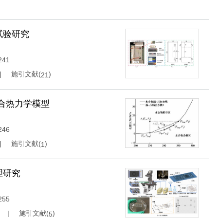
试验研究
241
施引文献(
)
21
合热力学模型
246
施引文献(
)
1
理研究
255
施引文献(
)
5