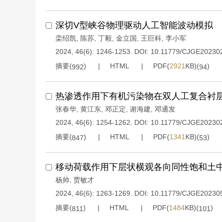
深切V型峡谷物理驱动人工智能波动模拟
栾绍凯
,
陈苏
,
丁毅
,
金立国
,
王巨科
,
李小军
2024, 46(6): 1246-1253.
DOI:
10.11779/CJGE20230
摘要(
)
HTML
PDF(
2921
KB)(
)
992
94
热渗透作用下有机污染物在双人工复合衬
张春华
,
黄江东
,
邓正定
,
谢海建
,
邓通发
2024, 46(6): 1254-1262.
DOI:
10.11779/CJGE20230
摘要(
)
HTML
PDF(
1341
KB)(
)
847
53
移动荷载作用下层状横观各向同性饱和土
杨帅
,
贾敏才
2024, 46(6): 1263-1269.
DOI:
10.11779/CJGE20230
摘要(
)
HTML
PDF(
1484
KB)(
)
811
101