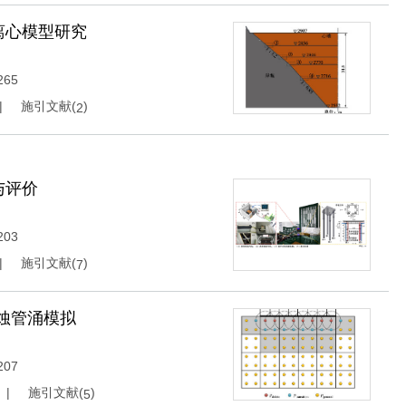
离心模型研究
265
施引文献(
)
2
与评价
203
施引文献(
)
7
蚀管涌模拟
207
施引文献(
)
5