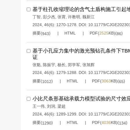
基于柱孔收缩理论的含气土盾构施工引起
丁智
,
彭少杰
,
张霄
,
许教明
,
魏新江
2024, 46(6): 1270-1278.
DOI:
10.11779/CJGE20230
摘要(
)
HTML
PDF(
2525
KB)(
)
943
86
基于小孔应力集中的激光预钻孔条件下TB
证
张魁
,
陈振宇
,
杨长
,
郑学军
,
张旭辉
2024, 46(6): 1279-1288.
DOI:
10.11779/CJGE20230
摘要(
)
HTML
PDF(
3063
KB)(
)
1012
65
小比尺条形基础承载力模型试验的尺寸效
王一伟
,
刘润
,
梁超
2024, 46(6): 1289-1299.
DOI:
10.11779/CJGE20230
摘要(
)
HTML
PDF(
4036
KB)(
)
1290
134