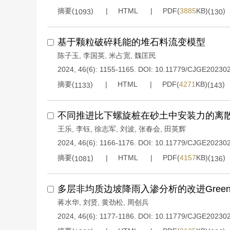
摘要(
)
HTML
PDF(
3885
KB)(
)
1093
130
基于颗粒破碎耗能的堆石料流变模型
陈子玉
,
李国英
,
米占宽
,
魏匡民
2024, 46(6): 1155-1165.
DOI:
10.11779/CJGE20230
摘要(
)
HTML
PDF(
4271
KB)(
)
1133
143
不同推进比下螺旋桩在砂土中安装力的离
王乐
,
李钰
,
徐志军
,
刘波
,
张春会
,
田英辉
2024, 46(6): 1166-1176.
DOI:
10.11779/CJGE20230
摘要(
)
HTML
PDF(
4157
KB)(
)
1081
136
多层非均质边坡降雨入渗分析的改进Green-
蒋水华
,
刘贤
,
黄劲松
,
周创兵
2024, 46(6): 1177-1186.
DOI:
10.11779/CJGE20230