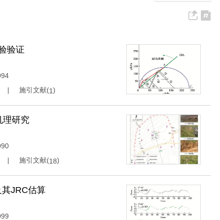
验验证
094
施引文献(
)
1
机理研究
090
施引文献(
)
18
及其JRC估算
099