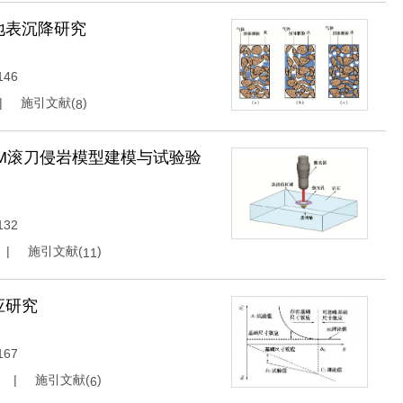
地表沉降研究
146
施引文献(
)
8
M滚刀侵岩模型建模与试验验
132
施引文献(
)
11
应研究
167
施引文献(
)
6