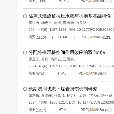
摘要(
)
HTML
PDF(
2135
KB)(
)
1399
226
隔离式螺旋桩抗压承载与抗地基冻融特性
李绪勇
,
杨忠平
,
刘纲
,
李勇华
,
张益铭
2024, 46(6): 1187-1196.
DOI:
10.11779/CJGE20230
摘要(
)
HTML
PDF(
5208
KB)(
)
1120
123
分配特殊群桩空间作用效应的双向
m
法
廖立坚
,
苏伟
,
杨新安
,
王雨权
2024, 46(6): 1197-1205.
DOI:
10.11779/CJGE20230
摘要(
)
HTML
PDF(
1509
KB)(
)
876
93
长期浸润状态下煤岩损伤机制研究
张慧梅
,
夏浩峻
,
张嘉凡
,
杨更社
,
袁超
,
申艳军
,
路亚妮
2024, 46(6): 1206-1214.
DOI:
10.11779/CJGE20230
摘要(
)
HTML
PDF(
4306
KB)(
)
1217
140