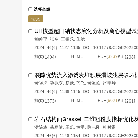
选择全部
论文
UH模型超固结状态演化分析及离心模型试
姚仰平
,
张奎
,
王祖乐
,
朱斌
2024, 46(6): 1127-1135.
DOI:
10.11779/CJGE20230
摘要(
)
HTML
PDF(
3239
KB)(
)
1404
298
裂隙优势流入渗诱发堆积层滑坡浅层破坏
黄晓虎
,
魏兆亨
,
易武
,
郭飞
,
黄海峰
,
肖宇煌
2024, 46(6): 1136-1145.
DOI:
10.11779/CJGE20230
摘要(
)
HTML
PDF(
6021
KB)(
)
1373
261
岩石结构面Grasselli二维粗糙度指标优化
洪陈杰
,
翁寒倩
,
王凯
,
黄曼
,
陶志刚
,
杜时贵
2024, 46(6): 1146-1154.
DOI:
10.11779/CJGE20230