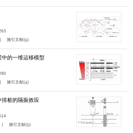
263
施引文献(
)
6
层中的一维运移模型
280
施引文献(
)
4
中排桩的隔振效应
514
施引文献(
)
5