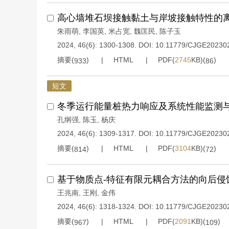
高心墙堆石坝接触黏土与岸坡接触特性的
朱雨萌
,
李国英
,
米占宽
,
魏匡民
,
陈子玉
2024, 46(6): 1300-1308.
DOI:
10.11779/CJGE20230
摘要(
)
HTML
PDF(
2745
KB)(
)
933
86
短文
冬季运行能量桩热力响应及系统性能监测
孔纲强
,
陈玉
,
杨庆
2024, 46(6): 1309-1317.
DOI:
10.11779/CJGE20230
摘要(
)
HTML
PDF(
3104
KB)(
)
814
72
基于物质点-特征有限元耦合方法的向后侵
王兆南
,
王刚
,
金伟
2024, 46(6): 1318-1324.
DOI:
10.11779/CJGE20230
摘要(
)
HTML
PDF(
2091
KB)(
)
967
109