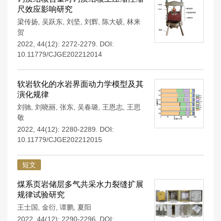
尺效应影响研究
梁传扬
,
吴跃东
,
刘坚
,
刘辉
,
陈大硕
,
林来
贺
2022, 44(12): 2272-2279.
DOI:
10.11779/CJGE202212014
软岩软化的水岩界面动力学模型及其
演化规律
刘驰
,
刘晓丽
,
张东
,
吴春璐
,
王恩志
,
王思
敬
2022, 44(12): 2280-2289.
DOI:
10.11779/CJGE202212015
短文
煤系页岩储层多气共采水力裂缝扩展
规律试验研究
王士国
,
金衍
,
谭鹏
,
夏阳
2022, 44(12): 2290-2296.
DOI: