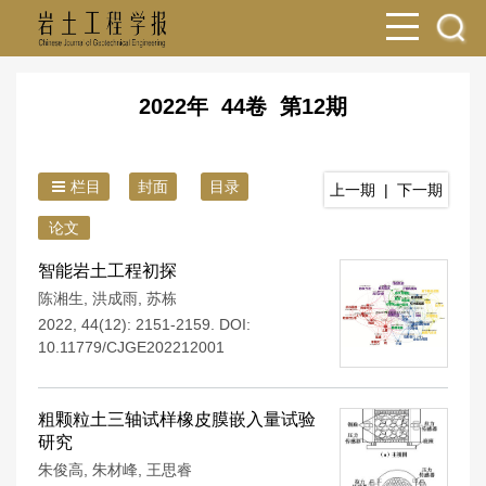
2022年 44卷 第12期
栏目
封面
目录
上一期
|
下一期
论文
智能岩土工程初探
陈湘生
,
洪成雨
,
苏栋
2022, 44(12): 2151-2159.
DOI:
10.11779/CJGE202212001
粗颗粒土三轴试样橡皮膜嵌入量试验
研究
朱俊高
,
朱材峰
,
王思睿