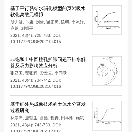
基于平行黏结水弱化模型的页岩吸水
软化离散元模拟
胡训健
,
卞康
,
刘建
,
谢正勇
,
陈明
,
李冰洋
,
岑越
,
刘振平
2021, 43(4): 725-733.
DOI:
10.11779/CJGE202104015
非饱和土中圆柱孔扩张问题不排水解
答及吸力影响效应分析
张亚国
,
翟张辉
,
梁发云
,
李同录
2021, 43(4): 734-742.
DOI:
10.11779/CJGE202104016
基于红外热成像技术的土体水分蒸发
过程研究
林宗泽
,
唐朝生
,
曾浩
,
程青
,
田本刚
,
施斌
2021, 43(4): 743-750.
DOI:
10.11779/CJGE202104017