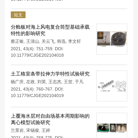
短文
分舱板对海上风电复合筒型基础承载
特性的影响研究
蔡正银
,
王清山
,
关云飞
,
韩迅
,
李文轩
2021, 43(4): 751-759.
DOI:
10.11779/CJGE202104018
土工格室条带拉伸力学特性试验研究
杨广庆
,
左政
,
刘英
,
王志杰
,
王贺
,
于凡
2021, 43(4): 760-767.
DOI:
10.11779/CJGE202104019
上覆海水层对自由场基本周期影响的
离心模型试验研究
兰景岩
,
宋锡俊
,
王婷
2021, 43(4): 768-775.
DOI: