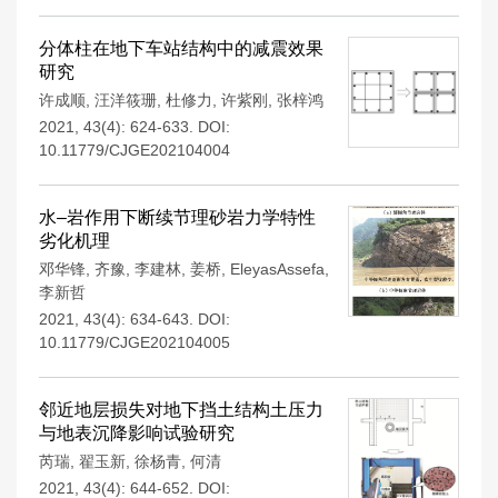
分体柱在地下车站结构中的减震效果
研究
许成顺
,
汪洋筱珊
,
杜修力
,
许紫刚
,
张梓鸿
2021, 43(4): 624-633.
DOI:
10.11779/CJGE202104004
水–岩作用下断续节理砂岩力学特性
劣化机理
邓华锋
,
齐豫
,
李建林
,
姜桥
,
EleyasAssefa
,
李新哲
2021, 43(4): 634-643.
DOI:
10.11779/CJGE202104005
邻近地层损失对地下挡土结构土压力
与地表沉降影响试验研究
芮瑞
,
翟玉新
,
徐杨青
,
何清
2021, 43(4): 644-652.
DOI: