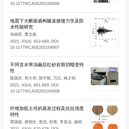
10.11779/CJGE202104006
地震下大断面盾构隧道接缝力学及防
水性能研究
张稳军
,
曹文振
2021, 43(4): 653-660.
DOI:
10.11779/CJGE202104007
不同含水率冻融后红砂岩剪切蠕变特
性
陈国庆
,
简大华
,
陈宇航
,
万亿
,
林之恒
2021, 43(4): 661-669.
DOI:
10.11779/CJGE202104008
纤维加筋土坯的蒸发过程及抗拉强度
特性
荣德政
,
唐朝生
,
曾浩
,
程青
,
李昊达
,
施斌
2021, 43(4): 670-678.
DOI: