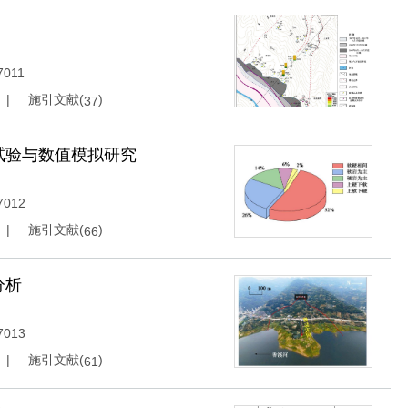
7011
施引文献(
)
37
试验与数值模拟研究
7012
施引文献(
)
66
分析
7013
施引文献(
)
61