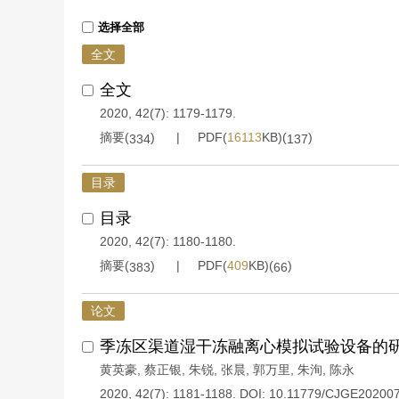
选择全部
全文
全文
2020, 42(7): 1179-1179.
摘要(
)
PDF(
16113
KB)(
)
334
137
目录
目录
2020, 42(7): 1180-1180.
摘要(
)
PDF(
409
KB)(
)
383
66
论文
季冻区渠道湿干冻融离心模拟试验设备的
黄英豪
,
蔡正银
,
朱锐
,
张晨
,
郭万里
,
朱洵
,
陈永
2020, 42(7): 1181-1188.
DOI:
10.11779/CJGE20200