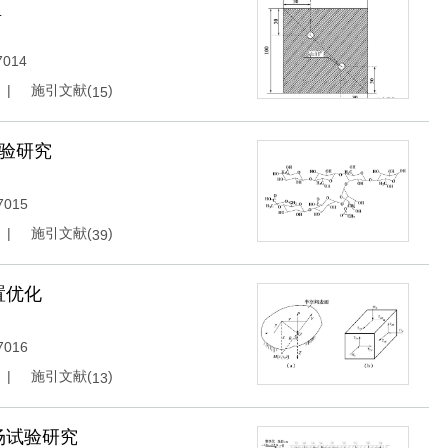
型
7014
施引文献(
)
15
验研究
7015
施引文献(
)
39
置优化
7016
施引文献(
)
13
场试验研究