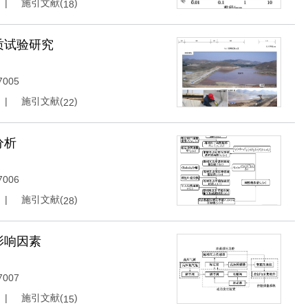
施引文献(
)
18
质试验研究
7005
施引文献(
)
22
分析
7006
施引文献(
)
28
影响因素
7007
施引文献(
)
15