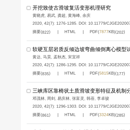
开挖致使古滑坡复活变形机理研究
黄晓虎
,
易武
,
龚超
,
黄海峰
,
余庆
2020, 42(7): 1276-1285.
DOI:
10.11779/CJGE20200
摘要(
)
HTML
PDF(
7877
KB)(
)
822
202
软硬互层岩质反倾边坡弯曲倾倒离心模型
黄达
,
马昊
,
孟秋杰
,
宋宜祥
2020, 42(7): 1286-1295.
DOI:
10.11779/CJGE20200
摘要(
)
HTML
PDF(
5815
KB)(
)
835
177
三峡库区靠椅状土质滑坡变形特征及机制
邓茂林
,
周剑
,
易庆林
,
张富灵
,
韩蓓
,
李卓骏
2020, 42(7): 1296-1303.
DOI:
10.11779/CJGE20200
摘要(
)
HTML
PDF(
3324
KB)(
)
861
285