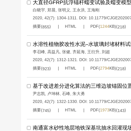
大直径GFRP抗浮锚杆蠕变试验及蠕变模
白晓宇
,
郑晨
,
张明义
,
王永洪
,
王海刚
2020, 42(7): 1304-1311.
DOI:
10.11779/CJGE20200
摘要(
)
HTML
PDF(
1244
KB)(
)
855
218
水溶性植物胶改性水泥–水玻璃封堵材料试
李召峰
,
高益凡
,
张健
,
齐延海
,
王衍升
,
刘超
2020, 42(7): 1312-1321.
DOI:
10.11779/CJGE20200
摘要(
)
HTML
PDF(
2794
KB)(
)
923
218
基于改进差分进化算法的三维边坡锚固位
尹志凯
,
卢坤林
,
石峰
,
朱大勇
2020, 42(7): 1322-1330.
DOI:
10.11779/CJGE20200
摘要(
)
HTML
PDF(
1973
KB)(
)
745
143
南通富水砂性地层地铁深基坑抽水回灌现