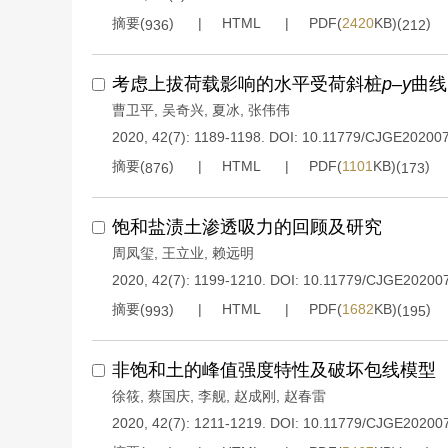
摘要(
)
HTML
PDF(
2420
KB)(
)
936
212
考虑上拔荷载影响的水平受荷斜桩
p
–
y
曲线
曹卫平
,
吴奇兴
,
夏冰
,
张伟伟
2020, 42(7): 1189-1198.
DOI:
10.11779/CJGE20200
摘要(
)
HTML
PDF(
1101
KB)(
)
876
173
饱和盐渍土渗透吸力的回顾及研究
周凤玺
,
王立业
,
赖远明
2020, 42(7): 1199-1210.
DOI:
10.11779/CJGE20200
摘要(
)
HTML
PDF(
1682
KB)(
)
993
195
非饱和土的峰值强度特性及破坏包线模型
徐筱
,
蔡国庆
,
李舰
,
赵成刚
,
赵春雷
2020, 42(7): 1211-1219.
DOI:
10.11779/CJGE20200