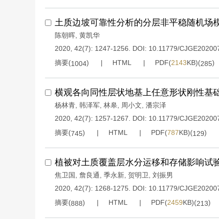
土质边坡可靠性分析的分层非平稳随机场
陈朝晖
,
黄凯华
2020, 42(7): 1247-1256.
DOI:
10.11779/CJGE20200
摘要(
)
HTML
PDF(
2143
KB)(
)
1004
285
横观各向同性层状地基上任意形状刚性基
杨林青
,
韩泽军
,
林皋
,
周小文
,
潘宗泽
2020, 42(7): 1257-1267.
DOI:
10.11779/CJGE20200
摘要(
)
HTML
PDF(
787
KB)(
)
745
129
植被对土质覆盖层水分运移和存储影响试
焦卫国
,
詹良通
,
季永新
,
贺明卫
,
刘振男
2020, 42(7): 1268-1275.
DOI:
10.11779/CJGE20200
摘要(
)
HTML
PDF(
2459
KB)(
)
888
213