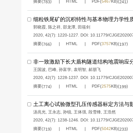
摘要(
)
HTML
PDF(
5467
KB)(
)
783
241
细粒铁尾矿的沉积特性与基本物理力学性
郭晓霞
,
陈之祥
,
邵龙潭
,
田筱剑
2020, 42(7): 1220-1227.
DOI:
10.11779/CJGE20200
摘要(
)
HTML
PDF(
3757
KB)(
)
766
197
非一致激励下长大盾构隧道结构地震响应
王国波
,
巴峰
,
孙富学
,
袁明智
,
郝朋飞
2020, 42(7): 1228-1237.
DOI:
10.11779/CJGE20200
摘要(
)
HTML
PDF(
2575
KB)(
)
774
199
土工离心试验微型孔压传感器标定方法与
汤兆光
,
王永志
,
孙锐
,
王体强
,
段雪锋
,
王浩然
2020, 42(7): 1238-1246.
DOI:
10.11779/CJGE20200
摘要(
)
HTML
PDF(
5042
KB)(
)
719
233