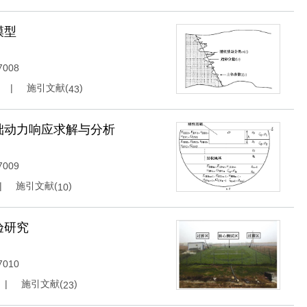
模型
7008
施引文献(
)
43
础动力响应求解与分析
7009
施引文献(
)
10
验研究
7010
施引文献(
)
23