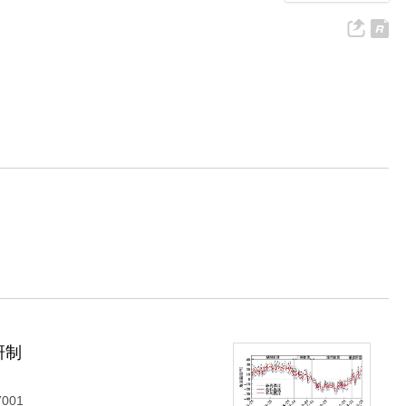
研制
7001