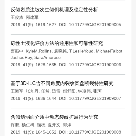
反倾岩质边坡次生倾倒机理及稳定性分析
王俊杰
,
郭建军
2019, 41(9): 1619-1627.
DOI:
10.11779/CJGE201909005
砾性土液化评价方法的通用性和可靠性研究
曹振中
,
KyleM.Rollins
,
袁晓铭
,
T.LeslieYoud
,
MichaelTalbot
,
JashodRoy
,
SaraAmoroso
2019, 41(9): 1628-1635.
DOI:
10.11779/CJGE201909006
基于3D-ILC含不同角度内裂纹圆盘断裂特性研究
王海军
,
张九丹
,
任然
,
汤雷
,
郁舒阳
,
钟凌伟
,
张珂
2019, 41(9): 1636-1644.
DOI:
10.11779/CJGE201909007
含倾斜弱面介质中动态裂纹扩展行为研究
许鹏
,
杨仁树
,
鞠杨
,
夏开文
,
郭洋
2019, 41(9): 1645-1652.
DOI:
10.11779/CJGE201909008