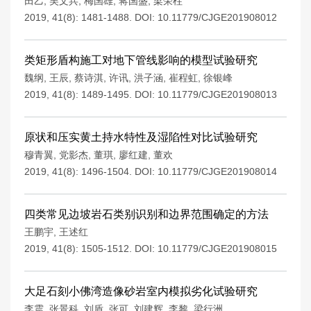
田乙
,
吴文兵
,
梅国雄
,
蒋国盛
,
梁荣柱
2019, 41(8): 1481-1488.
DOI:
10.11779/CJGE201908012
类矩形盾构施工对地下管线影响的模型试验研究
魏纲
,
王辰
,
蔡诗淇
,
许讯
,
洪子涵
,
崔程虹
,
徐银峰
2019, 41(8): 1489-1495.
DOI:
10.11779/CJGE201908013
原状和压实黄土持水特性及湿陷性对比试验研究
穆青翼
,
党影杰
,
董琪
,
廖红建
,
董欢
2019, 41(8): 1496-1504.
DOI:
10.11779/CJGE201908014
四类常见边坡岩石类别识别和边界范围确定的方法
王鹏宇
,
王述红
2019, 41(8): 1505-1512.
DOI:
10.11779/CJGE201908015
大足石刻小佛湾造像砂岩室内模拟劣化试验研究
李震
,
张景科
,
刘盾
,
张可
,
刘建辉
,
李黎
,
梁行洲