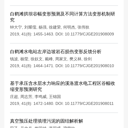
白鹤滩拱坝谷幅变形预测及不同计算方法变形机制研
究
钟大宁
,
刘耀儒
,
杨强
,
徐建荣
,
何明杰
,
张伟狄
2019, 41(8): 1455-1463.
DOI:
10.11779/CJGE201908009
白鹤滩水电站左岸边坡岩石损伤变形反馈分析
钱波
,
杨莹
,
徐奴文
,
戴峰
,
周家文
,
樊义林
,
徐剑
2019, 41(8): 1464-1471.
DOI:
10.11779/CJGE201908010
基于承压含水层水力响应的溪洛渡水电工程区谷幅收
缩变形预测研究
庄超
,
周志芳
,
李鸣威
,
王锦国
2019, 41(8): 1472-1480.
DOI:
10.11779/CJGE201908011
真空预压处理填埋污泥的固结解析解