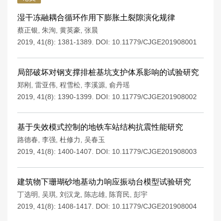
湿干冻融耦合循环作用下膨胀土裂隙演化规律
蔡正银
,
朱洵
,
黄英豪
,
张晨
2019, 41(8): 1381-1389.
DOI:
10.11779/CJGE201908001
局部破坏对钢支撑排桩基坑支护体系影响的试验研究
郑刚
,
雷亚伟
,
程雪松
,
李溪源
,
俞丹瑶
2019, 41(8): 1390-1399.
DOI:
10.11779/CJGE201908002
基于失效模式控制的地铁车站结构抗震性能研究
路德春
,
李强
,
杜修力
,
吴春玉
2019, 41(8): 1400-1407.
DOI:
10.11779/CJGE201908003
建筑物下珊瑚砂地基动力响应振动台模型试验研究
丁选明
,
吴琪
,
刘汉龙
,
陈志雄
,
陈育民
,
彭宇
2019, 41(8): 1408-1417.
DOI:
10.11779/CJGE201908004