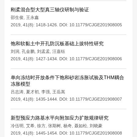
刚柔混合型大型真三轴仪研制与验证
邵生俊
,
王永鑫
2019, 41(8): 1418-1426.
DOI:
10.11779/CJGE201908005
饱和软黏土中开孔防沉板基础上拔特性研究
刘润
,
孔金鹏
,
刘孟孟
,
汪嘉钰
2019, 41(8): 1427-1434.
DOI:
10.11779/CJGE201908006
单向冻结时开放条件下饱和砂岩冻胀试验及THM耦合
冻胀模型
吕志涛
,
夏才初
,
李强
,
王岳嵩
2019, 41(8): 1435-1444.
DOI:
10.11779/CJGE201908007
新型预应力路基水平向附加应力扩散规律研究
冷伍明
,
艾希
,
徐方
,
张期树
,
杨奇
,
聂如松
,
刘晓豪
2019, 41(8): 1445-1454.
DOI:
10.11779/CJGE201908008