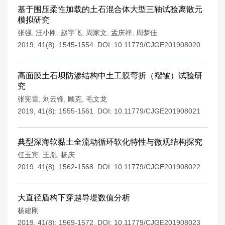
基于围压柔性加载的土石混合体大型三轴试验离散元
模拟研究
张强
,
汪小刚
,
赵宇飞
,
周家文
,
孟庆祥
,
周梦佳
2019, 41(8): 1545-1554.
DOI:
10.11779/CJGE201908020
高面膜土石坝防渗结构中土工膜弯折（褶皱）试验研
究
张宪雷
,
刘云锋
,
顾克
,
毛文龙
2019, 41(8): 1555-1561.
DOI:
10.11779/CJGE201908021
典型深海软黏土全流动循环软化特性与微观结构探究
任玉宾
,
王胤
,
杨庆
2019, 41(8): 1562-1568.
DOI:
10.11779/CJGE201908022
大直径盾构下穿越导堤数值分析
杨建刚
2019, 41(8): 1569-1572.
DOI:
10.11779/CJGE201908023