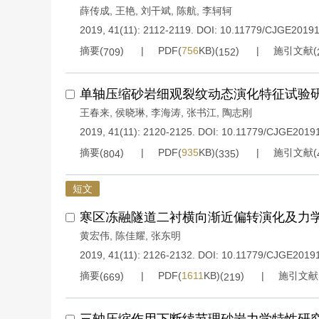
薛传成
,
王艳
,
刘干斌
,
陈航
,
李轲轲
2019, 41(11): 2112-2119.
DOI:
10.11779/CJGE2019
摘要(
)
PDF(
756
KB)(
)
施引文献(
709
152
单轴压缩砂岩细观裂纹动态演化特征试验
王春来
,
侯晓琳
,
李海涛
,
张书江
,
陶志刚
2019, 41(11): 2120-2125.
DOI:
10.11779/CJGE2019
摘要(
)
PDF(
935
KB)(
)
施引文献(
804
335
短文
寒区冻融隧道二衬横向渐近偏转演化及力
黄宏伟
,
陈佳耀
,
张东明
2019, 41(11): 2126-2132.
DOI:
10.11779/CJGE2019
摘要(
)
PDF(
1611
KB)(
)
施引文献
669
219