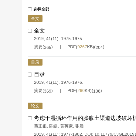
选择全部
全文
全文
2019, 41(11): 1975-1975.
摘要(
)
PDF(
9267
KB)(
)
365
204
目录
目录
2019, 41(11): 1976-1976.
摘要(
)
PDF(
260
KB)(
)
369
108
论文
考虑干湿循环作用的膨胀土渠道边坡破坏
蔡正银
,
陈皓
,
黄英豪
,
张晨
2019, 41(11): 1977-1982.
DOI:
10.11779/CJGE2019