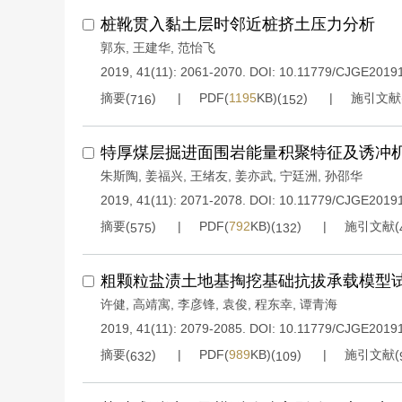
桩靴贯入黏土层时邻近桩挤土压力分析
郭东
,
王建华
,
范怡飞
2019, 41(11): 2061-2070.
DOI:
10.11779/CJGE2019
摘要(
)
PDF(
1195
KB)(
)
施引文献
716
152
特厚煤层掘进面围岩能量积聚特征及诱冲
朱斯陶
,
姜福兴
,
王绪友
,
姜亦武
,
宁廷洲
,
孙邵华
2019, 41(11): 2071-2078.
DOI:
10.11779/CJGE2019
摘要(
)
PDF(
792
KB)(
)
施引文献(
575
132
粗颗粒盐渍土地基掏挖基础抗拔承载模型
许健
,
高靖寓
,
李彦锋
,
袁俊
,
程东幸
,
谭青海
2019, 41(11): 2079-2085.
DOI:
10.11779/CJGE2019
摘要(
)
PDF(
989
KB)(
)
施引文献(
632
109