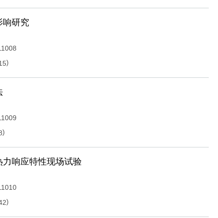
影响研究
11008
)
15
法
11009
)
8
热力响应特性现场试验
11010
)
42