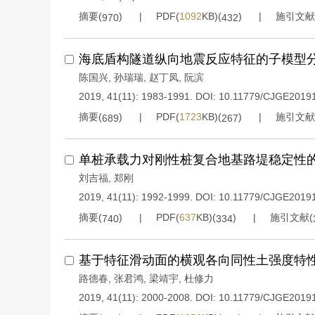
摘要(
)
PDF(
1092
KB)(
)
施引文献
970
432
海底盾构隧道纵向地震反应特征的子模型
陈国兴
,
孙瑞瑞
,
赵丁凤
,
阮滨
2019, 41(11): 1983-1991.
DOI:
10.11779/CJGE2019
摘要(
)
PDF(
1723
KB)(
)
施引文献
689
267
单桩承载力对刚性桩复合地基路堤稳定性
刘吉福
,
郑刚
2019, 41(11): 1992-1999.
DOI:
10.11779/CJGE2019
摘要(
)
PDF(
637
KB)(
)
施引文献(
740
334
基于特征滑动面的横观各向同性土强度特
路德春
,
张君鸿
,
梁靖宇
,
杜修力
2019, 41(11): 2000-2008.
DOI:
10.11779/CJGE2019