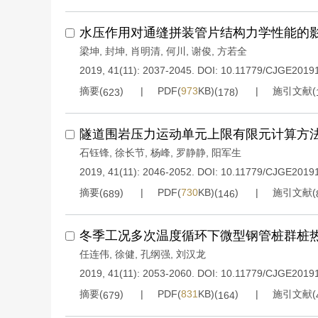
水压作用对通缝拼装管片结构力学性能的
梁坤
,
封坤
,
肖明清
,
何川
,
谢俊
,
方若全
2019, 41(11): 2037-2045.
DOI:
10.11779/CJGE2019
摘要(
)
PDF(
973
KB)(
)
施引文献(
623
178
隧道围岩压力运动单元上限有限元计算方
石钰锋
,
徐长节
,
杨峰
,
罗静静
,
阳军生
2019, 41(11): 2046-2052.
DOI:
10.11779/CJGE2019
摘要(
)
PDF(
730
KB)(
)
施引文献(
689
146
冬季工况多次温度循环下微型钢管桩群桩
任连伟
,
徐健
,
孔纲强
,
刘汉龙
2019, 41(11): 2053-2060.
DOI:
10.11779/CJGE2019
摘要(
)
PDF(
831
KB)(
)
施引文献(
679
164