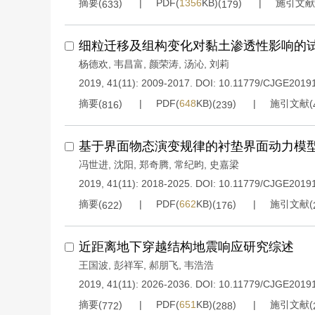
摘要(
)
PDF(
1356
KB)(
)
施引文献
633
179
细粒迁移及组构变化对黏土渗透性影响的
杨德欢
,
韦昌富
,
颜荣涛
,
汤沁
,
刘莉
2019, 41(11): 2009-2017.
DOI:
10.11779/CJGE2019
摘要(
)
PDF(
648
KB)(
)
施引文献(
816
239
基于界面物态演变规律的衬垫界面动力模
冯世进
,
沈阳
,
郑奇腾
,
常纪昀
,
史嘉梁
2019, 41(11): 2018-2025.
DOI:
10.11779/CJGE2019
摘要(
)
PDF(
662
KB)(
)
施引文献(
622
176
近距离地下穿越结构地震响应研究综述
王国波
,
彭祥军
,
郝朋飞
,
韦浩浩
2019, 41(11): 2026-2036.
DOI:
10.11779/CJGE2019
摘要(
)
PDF(
651
KB)(
)
施引文献(
772
288