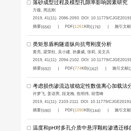
落砂成型过程及模型孔隙率影响因素研究
方薇
,
周志刚
2019, 41(11): 2086-2093.
DOI:
10.11779/CJGE2019
摘要(
)
PDF(
1261
KB)(
)
施引文献
656
176
类矩形盾构隧道纵向抗弯刚度分析
黄亮
,
梁荣柱
,
吴小建
,
孙廉威
,
张莉
,
吴文兵
2019, 41(11): 2094-2102.
DOI:
10.11779/CJGE2019
摘要(
)
PDF(
774
KB)(
)
施引文献(
692
162
考虑损伤渗流边坡稳定性数值离心加载法
许梦飞
,
姜谙男
,
段龙梅
,
焦明伟
,
胡雪峰
2019, 41(11): 2103-2111.
DOI:
10.11779/CJGE2019
摘要(
)
PDF(
1090
KB)(
)
施引文献
590
144
温度和pH对多孔介质中悬浮颗粒渗透迁移