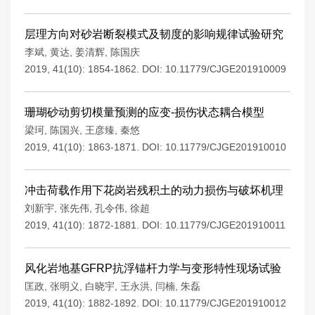
层理方向对砂岩断裂模式及韧度的影响规律试验研究
李斌
,
黄达
,
姜清辉
,
陈国庆
2019, 41(10): 1854-1862.
DOI:
10.11779/CJGE201910009
珊瑚砂动剪切模量预测的应变-损伤状态耦合模型
梁珂
,
陈国兴
,
王彦臻
,
秦悠
2019, 41(10): 1863-1871.
DOI:
10.11779/CJGE201910010
冲击荷载作用下花岗岩残积土的动力损伤与破坏机理
刘新宇
,
张先伟
,
孔令伟
,
徐超
2019, 41(10): 1872-1881.
DOI:
10.11779/CJGE201910011
风化岩地基GFRP抗浮锚杆力学与变形特性现场试验
匡政
,
张明义
,
白晓宇
,
王永洪
,
闫楠
,
朱磊
2019, 41(10): 1882-1892.
DOI:
10.11779/CJGE201910012