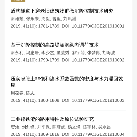
盾构隧道下穿老旧建筑物群微沉降控制技术研究
谢雄耀
,
张永来
,
周彪
,
曾里
,
刘凤洲
2019, 41(10): 1781-1789.
DOI:
10.11779/CJGE201910001
基于沉降控制的高路堤涵洞纵向调荷技术
谢永利
,
冯忠居
,
李少杰
,
董芸秀
,
郝宇萌
,
张梦冉
,
胡海波
2019, 41(10): 1790-1799.
DOI:
10.11779/CJGE201910002
压实膨胀土非饱和渗水系数函数的密度与水力滞回效
应
周葆春
,
陈志
2019, 41(10): 1800-1808.
DOI:
10.11779/CJGE201910003
工业镍铁渣的路用特性及原位试验研究
贺炜
,
刘剑锋
,
尹平保
,
陈彦虎
,
杨文斌
,
陈宇林
,
吴永昌
2019, 41(10): 1809-1816.
DOI:
10.11779/CJGE201910004