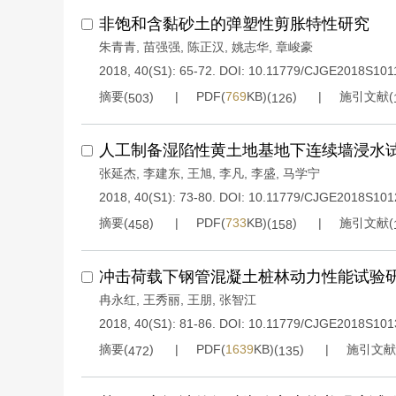
非饱和含黏砂土的弹塑性剪胀特性研究
朱青青
,
苗强强
,
陈正汉
,
姚志华
,
章峻豪
2018, 40(S1): 65-72.
DOI:
10.11779/CJGE2018S101
摘要(
)
PDF(
769
KB)(
)
施引文献(
503
126
人工制备湿陷性黄土地基地下连续墙浸水
张延杰
,
李建东
,
王旭
,
李凡
,
李盛
,
马学宁
2018, 40(S1): 73-80.
DOI:
10.11779/CJGE2018S101
摘要(
)
PDF(
733
KB)(
)
施引文献(
458
158
冲击荷载下钢管混凝土桩林动力性能试验
冉永红
,
王秀丽
,
王朋
,
张智江
2018, 40(S1): 81-86.
DOI:
10.11779/CJGE2018S101
摘要(
)
PDF(
1639
KB)(
)
施引文献
472
135