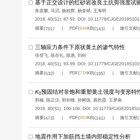
基于正交设计的红砂岩改良土抗剪强度试
朱彦鹏
,
马滔
,
杨校辉
,
杨奎斌
,
王海明
2018, 40(S1): 87-92.
DOI:
10.11779/CJGE2018S101
摘要(
)
PDF(
646
KB)(
)
施引文献(
701
143
三轴应力条件下原状黄土的渗气特性
张登飞
,
陈存礼
,
陈惠
,
刘科
2018, 40(S1): 93-99.
DOI:
10.11779/CJGE2018S101
摘要(
)
PDF(
718
KB)(
)
施引文献(
532
105
K
预固结对非饱和重塑黄土强度与变形特
0
郭楠
,
陈正汉
,
郭剑锋
,
孙树国
,
扈胜霞
,
王梦南
2018, 40(S1): 100-106.
DOI:
10.11779/CJGE2018S1
摘要(
)
PDF(
953
KB)(
)
施引文献(
473
141
地震作用下加筋挡土墙内部稳定性分析