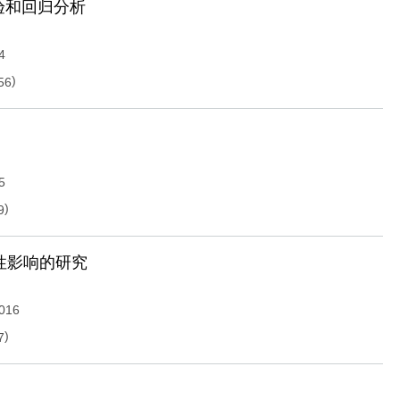
验和回归分析
4
)
56
5
)
9
性影响的研究
016
)
7