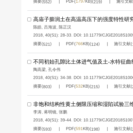
摘要(
)
PDF(
1797
KB)(
)
施引文献
552
219
高庙子膨润土在高温高压下的强度特性研
陈皓
,
吕海波
,
陈正汉
2018, 40(S1): 28-33.
DOI:
10.11779/CJGE2018S100
摘要(
)
PDF(
766
KB)(
)
施引文献(
521
124
不同初始孔隙比土体进气值及土-水特征曲
陶高梁
,
孔令伟
2018, 40(S1): 34-38.
DOI:
10.11779/CJGE2018S100
摘要(
)
PDF(
532
KB)(
)
施引文献(
803
215
非饱和结构性黄土侧限压缩和湿陷试验三
李涛
,
蒋明镜
,
张鹏
2018, 40(S1): 39-44.
DOI:
10.11779/CJGE2018S100
摘要(
)
PDF(
591
KB)(
)
施引文献(
593
198