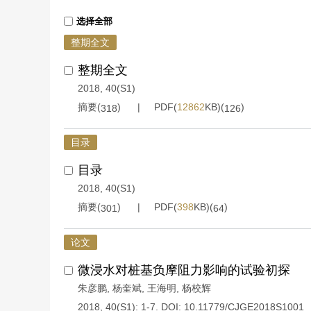
选择全部
整期全文
整期全文
2018, 40(S1)
摘要(
)
PDF(
12862
KB)(
)
318
126
目录
目录
2018, 40(S1)
摘要(
)
PDF(
398
KB)(
)
301
64
论文
微浸水对桩基负摩阻力影响的试验初探
朱彦鹏
,
杨奎斌
,
王海明
,
杨校辉
2018, 40(S1): 1-7.
DOI:
10.11779/CJGE2018S1001