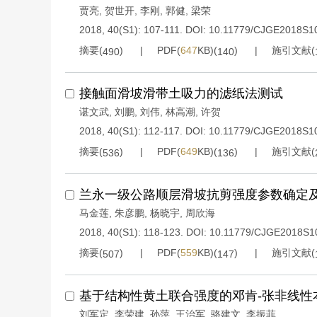
贾亮
,
贺世开
,
李刚
,
郭健
,
梁荣
2018, 40(S1): 107-111.
DOI:
10.11779/CJGE2018S1
摘要(
)
PDF(
647
KB)(
)
施引文献(
490
140
接触面滑坡滑带土吸力的滤纸法测试
谌文武
,
刘鹏
,
刘伟
,
林高潮
,
许贺
2018, 40(S1): 112-117.
DOI:
10.11779/CJGE2018S1
摘要(
)
PDF(
649
KB)(
)
施引文献(
536
136
兰永一级公路顺层滑坡抗剪强度参数确定
马金莲
,
朱彦鹏
,
杨晓宇
,
周欣海
2018, 40(S1): 118-123.
DOI:
10.11779/CJGE2018S1
摘要(
)
PDF(
559
KB)(
)
施引文献(
507
147
基于结构性黄土联合强度的邓肯-张非线性
刘军定
,
李荣建
,
孙萍
,
王治军
,
骆建文
,
李振菲