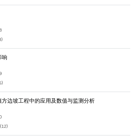
8
)
8
影响
9
)
5
填方边坡工程中的应用及数值与监测分析
0
(
)
12