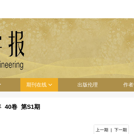
期刊在线
出版伦理
作者
年 40卷 第S1期
上一期
|
下一期