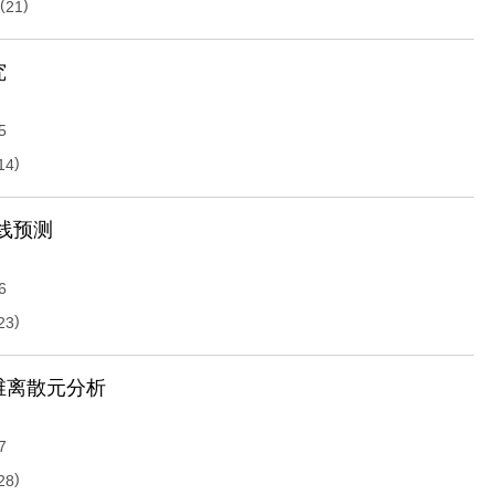
(
)
21
究
5
)
14
线预测
6
)
23
维离散元分析
7
)
28