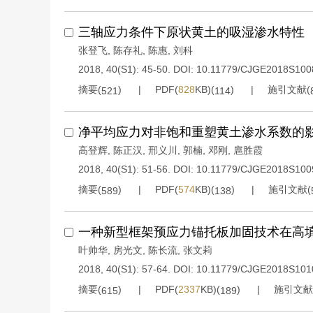
三轴应力条件下原状黄土的吸湿渗水特性
张登飞
,
陈存礼
,
陈惠
,
刘科
2018, 40(S1): 45-50.
DOI:
10.11779/CJGE2018S100
摘要(
)
PDF(
828
KB)(
)
施引文献(
521
114
净平均应力对非饱和重塑黄土渗水系数的
高登辉
,
陈正汉
,
邢义川
,
郭楠
,
邓刚
,
扈胜霞
2018, 40(S1): 51-56.
DOI:
10.11779/CJGE2018S100
摘要(
)
PDF(
574
KB)(
)
施引文献(
589
138
一种新型框架预应力锚托板加固技术在高
叶帅华
,
房光文
,
陈长流
,
张文莉
2018, 40(S1): 57-64.
DOI:
10.11779/CJGE2018S101
摘要(
)
PDF(
2337
KB)(
)
施引文献
615
189