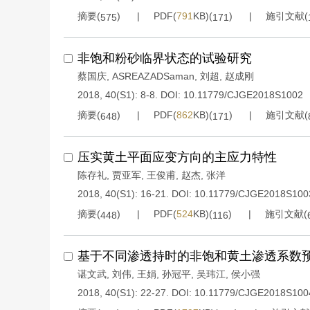
摘要(
)
PDF(
791
KB)(
)
施引文献(
575
171
非饱和粉砂临界状态的试验研究
蔡国庆
,
ASREAZADSaman
,
刘超
,
赵成刚
2018, 40(S1): 8-8.
DOI:
10.11779/CJGE2018S1002
摘要(
)
PDF(
862
KB)(
)
施引文献(
648
171
压实黄土平面应变方向的主应力特性
陈存礼
,
贾亚军
,
王俊甫
,
赵杰
,
张洋
2018, 40(S1): 16-21.
DOI:
10.11779/CJGE2018S100
摘要(
)
PDF(
524
KB)(
)
施引文献(
448
116
基于不同渗透持时的非饱和黄土渗透系数
谌文武
,
刘伟
,
王娟
,
孙冠平
,
吴玮江
,
侯小强
2018, 40(S1): 22-27.
DOI:
10.11779/CJGE2018S100