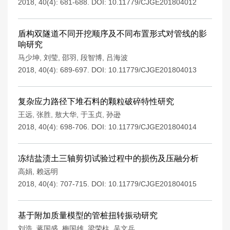
2018, 40(4): 681-688.
DOI:
10.11779/CJGE201804012
盾构双隧道不同开挖顺序及不同布置形式对管线的影
响研究
马少坤
,
刘莹
,
邵羽
,
段智博
,
吕海波
2018, 40(4): 689-697.
DOI:
10.11779/CJGE201804013
复杂应力路径下堆石料的颗粒破碎特性研究
王远
,
张胜
,
敖大华
,
于玉贞
,
孙逊
2018, 40(4): 698-706.
DOI:
10.11779/CJGE201804014
冻结盐渍土三轴剪切试验过程中的损伤及压融分析
高娟
,
赖远明
2018, 40(4): 707-715.
DOI:
10.11779/CJGE201804015
基于附加质量模型的管桩扭转振动研究
刘浩
,
蒋国盛
,
梅国雄
,
梁荣柱
,
吴文兵