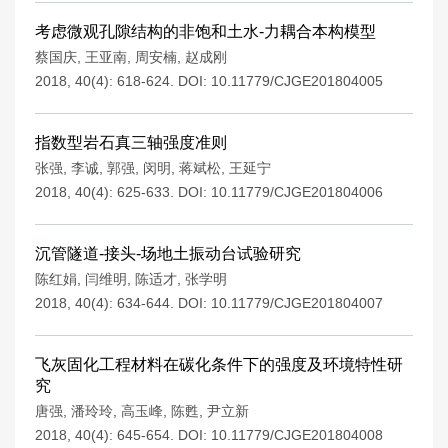
考虑微观孔隙结构的非饱和土水-力耦合本构模型
蔡国庆
,
王亚南
,
周安楠
,
赵成刚
2018, 40(4): 618-624.
DOI:
10.11779/CJGE201804005
指数型岩石真三轴强度准则
张强
,
李诚
,
郭强
,
闵明
,
蒋斌松
,
王延宁
2018, 40(4): 625-633.
DOI:
10.11779/CJGE201804006
沉管隧道-接头-场地土振动台试验研究
陈红娟
,
闫维明
,
陈适才
,
张学明
2018, 40(4): 634-644.
DOI:
10.11779/CJGE201804007
飞灰固化工程材料在碳化条件下的强度及环境特性研
究
唐强
,
潘玲玲
,
高玉峰
,
陈甦
,
尹立新
2018, 40(4): 645-654.
DOI:
10.11779/CJGE201804008