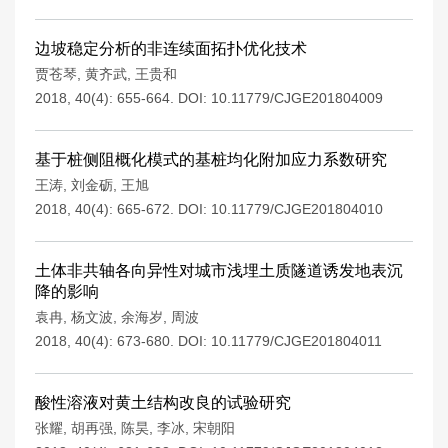
边坡稳定分析的非连续面拓扑优化技术
贾苍琴
,
黄齐武
,
王贵和
2018, 40(4): 655-664.
DOI:
10.11779/CJGE201804009
基于桩侧阻概化模式的基桩均化附加应力系数研究
王涛
,
刘金砺
,
王旭
2018, 40(4): 665-672.
DOI:
10.11779/CJGE201804010
土体非共轴各向异性对城市浅埋土质隧道诱发地表沉
降的影响
袁冉
,
杨文波
,
余海岁
,
周波
2018, 40(4): 673-680.
DOI:
10.11779/CJGE201804011
酸性溶液对黄土结构改良的试验研究
张耀
,
胡再强
,
陈昊
,
李冰
,
宋朝阳