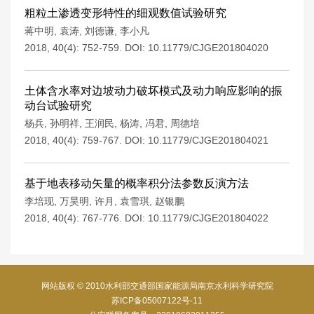
粗粒土渗透变形特性的细观数值试验研究
蒋中明
,
袁涛
,
刘德谦
,
李小凡
2018, 40(4): 752-759.
DOI:
10.11779/CJGE201804020
土体含水率对边坡动力破坏模式及动力响应影响的振
动台试验研究
杨兵
,
孙明祥
,
王润民
,
杨涛
,
冯君
,
周德培
2018, 40(4): 759-767.
DOI:
10.11779/CJGE201804021
基于地表移动矢量的概率积分法参数反演方法
李培现
,
万昊明
,
许月
,
袁雪琪
,
赵银鹏
2018, 40(4): 767-776.
DOI:
10.11779/CJGE201804022
网站版权 © 2010水利部交通部国家能源局南京水利科学研究院
苏ICP备05007122号-11