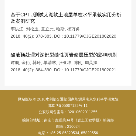
基于CPTU测试太湖软土地层单桩水平承载实用分析
及案例研究
李洪江
,
刘松玉
,
童立元
,
哈斯
,
杨万勇
2018, 40(2): 378-383.
DOI:
10.11779/CJGE201802020
酸液预处理对深部裂缝性页岩储层压裂的影响机制
谭鹏
,
金衍
,
韩玲
,
单清林
,
张亚坤
,
陈刚
,
周英操
2018, 40(2): 384-390.
DOI:
10.11779/CJGE201802021
网站版权 © 2010水利部交通部国家能源局南京水利科学研究院
苏ICP备05007122号-11
公安联网备案号：32010602011255
编辑部地址：南京市虎踞关34号《岩土工程学报》编辑部
邮编：210024
电话：+86-25-85829534, 85829556