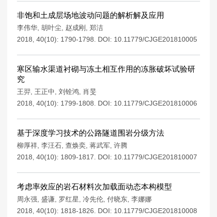
非饱和土成层场地波动问题的解析解及应用
李伟华
,
胡叶尘
,
赵成刚
,
郑洁
2018, 40(10): 1790-1798.
DOI:
10.11779/CJGE201810005
寒区输水渠道衬砌与冻土相互作用的冻胀破坏试验研
究
王羿
,
王正中
,
刘铨鸿
,
肖旻
2018, 40(10): 1799-1808.
DOI:
10.11779/CJGE201810006
基于深度学习技术的公路隧道围岩分级方法
柳厚祥
,
李汪石
,
查焕奕
,
蒋武军
,
许腾
2018, 40(10): 1809-1817.
DOI:
10.11779/CJGE201810007
考虑率效应的岩石材料次加载面动态本构模型
周永强
,
盛谦
,
罗红星
,
冷先伦
,
付晓东
,
李娜娜
2018, 40(10): 1818-1826.
DOI:
10.11779/CJGE201810008