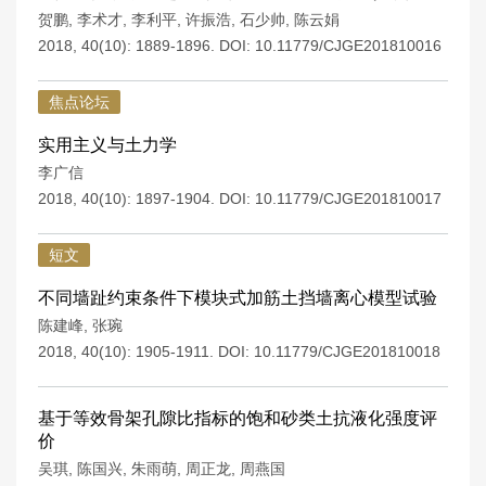
贺鹏
,
李术才
,
李利平
,
许振浩
,
石少帅
,
陈云娟
2018, 40(10): 1889-1896.
DOI:
10.11779/CJGE201810016
焦点论坛
实用主义与土力学
李广信
2018, 40(10): 1897-1904.
DOI:
10.11779/CJGE201810017
短文
不同墙趾约束条件下模块式加筋土挡墙离心模型试验
陈建峰
,
张琬
2018, 40(10): 1905-1911.
DOI:
10.11779/CJGE201810018
基于等效骨架孔隙比指标的饱和砂类土抗液化强度评
价
吴琪
,
陈国兴
,
朱雨萌
,
周正龙
,
周燕国