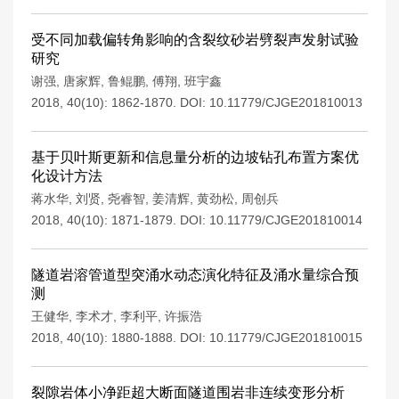
受不同加载偏转角影响的含裂纹砂岩劈裂声发射试验
研究
谢强
,
唐家辉
,
鲁鲲鹏
,
傅翔
,
班宇鑫
2018, 40(10): 1862-1870.
DOI:
10.11779/CJGE201810013
基于贝叶斯更新和信息量分析的边坡钻孔布置方案优
化设计方法
蒋水华
,
刘贤
,
尧睿智
,
姜清辉
,
黄劲松
,
周创兵
2018, 40(10): 1871-1879.
DOI:
10.11779/CJGE201810014
隧道岩溶管道型突涌水动态演化特征及涌水量综合预
测
王健华
,
李术才
,
李利平
,
许振浩
2018, 40(10): 1880-1888.
DOI:
10.11779/CJGE201810015
裂隙岩体小净距超大断面隧道围岩非连续变形分析