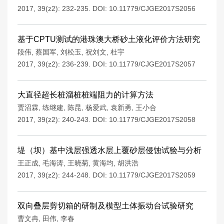
2017, 39(z2): 232-235.
DOI:
10.11779/CJGE2017S2056
基于CPTU测试的港珠澳大桥砂土液化评价方法研究
段伟
,
蔡国军
,
刘松玉
,
祝刘文
,
杜宇
2017, 39(z2): 236-239.
DOI:
10.11779/CJGE2017S2057
大直径超长桩溜桩桩端阻力的计算方法
贾沼霖
,
练继建
,
陈昆
,
杨爱武
,
袁新勇
,
王小合
2017, 39(z2): 240-243.
DOI:
10.11779/CJGE2017S2058
堤（坝）基中浅层强透水层上覆砂层侵蚀试验与分析
王正成
,
毛海涛
,
王晓菊
,
黄海均
,
胡洪浩
2017, 39(z2): 244-248.
DOI:
10.11779/CJGE2017S2059
双向叠层剪切箱的研制及模型土体振动台试验研究
曹文冉
,
田伟
,
李春