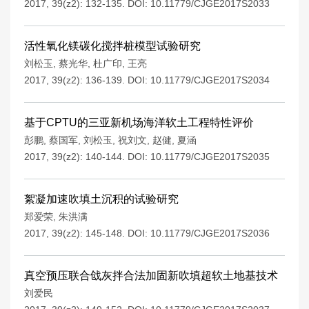
2017, 39(z2): 132-135.
DOI:
10.11779/CJGE2017S2033
活性氧化镁碳化搅拌桩模型试验研究
刘松玉
,
蔡光华
,
杜广印
,
王亮
2017, 39(z2): 136-139.
DOI:
10.11779/CJGE2017S2034
基于CPTU的三亚新机场海洋软土工程特性评价
彭鹏
,
蔡国军
,
刘松玉
,
祝刘文
,
赵健
,
夏涵
2017, 39(z2): 140-144.
DOI:
10.11779/CJGE2017S2035
絮凝加速吹填土沉积的试验研究
郑爱荣
,
朱洪满
2017, 39(z2): 145-148.
DOI:
10.11779/CJGE2017S2036
真空预压联合戗灰拌合法加固新吹填超软土地基技术
刘爱民