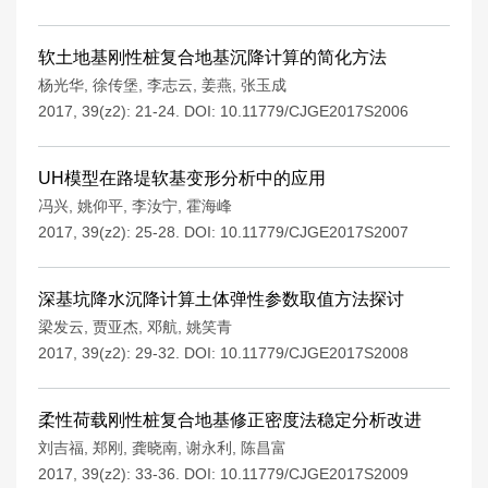
软土地基刚性桩复合地基沉降计算的简化方法
杨光华
,
徐传堡
,
李志云
,
姜燕
,
张玉成
2017, 39(z2): 21-24.
DOI:
10.11779/CJGE2017S2006
UH模型在路堤软基变形分析中的应用
冯兴
,
姚仰平
,
李汝宁
,
霍海峰
2017, 39(z2): 25-28.
DOI:
10.11779/CJGE2017S2007
深基坑降水沉降计算土体弹性参数取值方法探讨
梁发云
,
贾亚杰
,
邓航
,
姚笑青
2017, 39(z2): 29-32.
DOI:
10.11779/CJGE2017S2008
柔性荷载刚性桩复合地基修正密度法稳定分析改进
刘吉福
,
郑刚
,
龚晓南
,
谢永利
,
陈昌富
2017, 39(z2): 33-36.
DOI:
10.11779/CJGE2017S2009