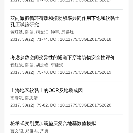
2017, 39(z2): 67-70.
DOI:
10.11779/CJGE2017S2017
双向激振循环荷载和振动频率共同作用下饱和软黏土
孔压试验研究
黄珏皓
,
陈健
,
柯文汇
,
钟宇
,
邱岳峰
2017, 39(z2): 71-74.
DOI:
10.11779/CJGE2017S2018
考虑参数空间变异性的隧道下穿建筑物安全性评价
程红战
,
陈健
,
胡之锋
,
李建斌
2017, 39(z2): 75-78.
DOI:
10.11779/CJGE2017S2019
上海地区软黏土的OCR及地质成因
高彦斌
,
陈忠清
2017, 39(z2): 79-82.
DOI:
10.11779/CJGE2017S2020
桩承式变刚度加筋垫层复合地基数值模拟
曹文昭
,
郑俊杰
,
严勇