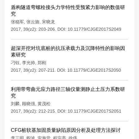
盾构隧道弯螺栓接头力学特性受预紧力影响的数值研
究
张稳军
,
张云旆
,
宋晓龙
2017, 39(z2): 203-206.
DOI:
10.11779/CJGE2017S2049
超深开挖对坑底桩的抗压承载力及沉降特性的影响因
素研究
刁钰
,
李光帅
,
郑刚
2017, 39(z2): 207-211.
DOI:
10.11779/CJGE2017S2050
利用带弯曲元应力路径三轴仪量测静止土压力系数研
究
刘麟
,
顾晓强
,
黄茂松
2017, 39(z2): 212-215.
DOI:
10.11779/CJGE2017S2051
CFG桩软基加固质量缺陷原因分析及处理方法探讨
李三明
,
阎波
,
安海堂
,
程宗亮
,
徐伟