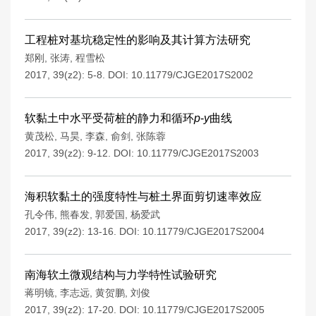
工程桩对基坑稳定性的影响及其计算方法研究
郑刚
,
张涛
,
程雪松
2017, 39(z2): 5-8.
DOI:
10.11779/CJGE2017S2002
软黏土中水平受荷桩的静力和循环
p
-
y
曲线
黄茂松
,
马昊
,
李森
,
俞剑
,
张陈蓉
2017, 39(z2): 9-12.
DOI:
10.11779/CJGE2017S2003
海积软黏土的强度特性与桩土界面剪切速率效应
孔令伟
,
熊春发
,
郭爱国
,
杨爱武
2017, 39(z2): 13-16.
DOI:
10.11779/CJGE2017S2004
南海软土微观结构与力学特性试验研究
蒋明镜
,
李志远
,
黄贺鹏
,
刘俊
2017, 39(z2): 17-20.
DOI:
10.11779/CJGE2017S2005