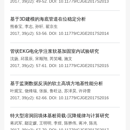
2017, 39(z2): 49-52.
DOI:
10.11779/CJGE2017S2013
基于3D建模的海底管道在位稳定分析
熊春宝
,
李志
,
孙轩
,
翟京生
2017, 39(z2): 53-56.
DOI:
10.11779/CJGE2017S2014
管状EKG电化学注浆软基加固室内试验研究
沈扬
,
邱晨辰
,
宋顺翔
,
芮笑曦
,
施文
2017, 39(z2): 57-61.
DOI:
10.11779/CJGE2017S2015
基于监测数据反演的软土高填方地基性能分析
叶观宝
,
饶烽瑞
,
张振
,
鲁旺达
,
苏泽昊
,
许诗蕾
2017, 39(z2): 62-66.
DOI:
10.11779/CJGE2017S2016
特大型溶洞回填体基桩荷载-沉降规律与计算研究
蒋武军
,
鄢定媛
,
王明明
,
李煜
,
陈骅伟
,
蒋冲
,
陈兆