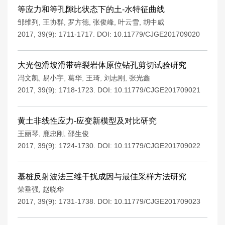
等应力和等孔隙比状态下的土-水特征曲线
邹维列
,
王协群
,
罗方德
,
张俊峰
,
叶云雪
,
胡中威
2017, 39(9): 1711-1717.
DOI:
10.11779/CJGE201709020
大光包滑坡滑带碎裂岩体原位钻孔剪切试验研究
冯文凯
,
易小宇
,
葛华
,
王琦
,
刘志刚
,
张光鑫
2017, 39(9): 1718-1723.
DOI:
10.11779/CJGE201709021
黄土非线性应力-应变新模型及对比研究
王丽琴
,
鹿忠刚
,
邵生俊
2017, 39(9): 1724-1730.
DOI:
10.11779/CJGE201709022
基桩反射波法三维干扰成因与最佳采样方法研究
荣垂强
,
赵晓华
2017, 39(9): 1731-1738.
DOI:
10.11779/CJGE201709023