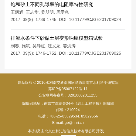
饱和砂土不同孔隙率的电阻率特性研究
王炳辉
,
王志华
,
姜朋明
,
周爱兆
2017, 39(9): 1739-1745.
DOI:
10.11779/CJGE201709024
排灌水条件下砂黏土层变形响应模型箱试验
刘春
,
施斌
,
吴静红
,
汪义龙
,
姜洪涛
2017, 39(9): 1746-1752.
DOI:
10.11779/CJGE201709025
网站版权 © 2010水利部交通部国家能源局南京水利科学研究院
苏ICP备05007122号-11
公安联网备案号：32010602011255
编辑部地址：南京市虎踞关34号《岩土工程学报》编辑部
邮编：210024
电话：+86-25-85829534, 85829556
E-mail:
ge@nhri.cn
本系统由
开发
北京仁和汇智信息技术有限公司