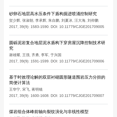
砂卵石地层高水压条件下盾构掘进喷涌控制研究
贺少辉
,
张淑朝
,
李承辉
,
朱自鹏
,
刘夏冰
,
汪大海
,
刘仰鹏
2017, 39(9): 1583-1590.
DOI:
10.11779/CJGE201709005
圆砾泥岩复合地层泥水盾构下穿房屋沉降控制技术研
究
谢雄耀
,
王强
,
齐勇
,
李军
,
于兴国
2017, 39(9): 1591-1599.
DOI:
10.11779/CJGE201709006
基于时效理论解的双层衬砌圆形隧道围岩压力分担的
简便计算法
王华宁
,
宋飞
,
蒋明镜
2017, 39(9): 1600-1608.
DOI:
10.11779/CJGE201709007
煤岩组合体峰前轴向裂纹演化与非线性模型