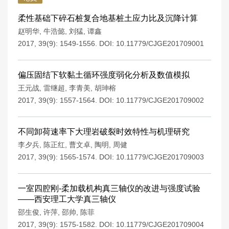
柔性基础下碎石桩复合地基桩土应力比及沉降计算
赵明华
,
牛浩懿
,
刘猛
,
谭鑫
2017, 39(9): 1549-1556.
DOI:
10.11779/CJGE201709001
偏压固结下软黏土循环强度弱化分析及数值模拟
王元战
,
雷继超
,
李青美
,
胡珅榕
2017, 39(9): 1557-1564.
DOI:
10.11779/CJGE201709002
不同卸荷速率下大理岩破裂时效特性与机理研究
李夕兵
,
陈正红
,
曹文卓
,
陶明
,
周健
2017, 39(9): 1565-1574.
DOI:
10.11779/CJGE201709003
一室四腔刚-柔加载机构真三轴仪的改进与强度试验
——西安理工大学真三轴仪
邵生俊
,
许萍
,
邵帅
,
陈菲
2017, 39(9): 1575-1582.
DOI:
10.11779/CJGE201709004