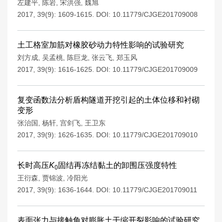
左建平
,
陈岩
,
宋洪强
,
魏旭
2017, 39(9): 1609-1615.
DOI:
10.11779/CJGE201709008
土工格室加筋对橡胶砂动力特性影响的试验研究
刘方成
,
吴孟桃
,
陈巨龙
,
张云飞
,
郑玉风
2017, 39(9): 1616-1625.
DOI:
10.11779/CJGE201709009
复变函数法分析盾构隧道开挖引起的土体位移和衬砌
变形
张治国
,
杨轩
,
宫剑飞
,
王卫东
2017, 39(9): 1626-1635.
DOI:
10.11779/CJGE201709010
长时高压
K
固结再冻结黏土的卸围压强度特性
0
王衍森
,
贾锦波
,
冷阳光
2017, 39(9): 1636-1644.
DOI:
10.11779/CJGE201709011
表面张力与接触角对膨胀土干缩开裂影响的试验研究