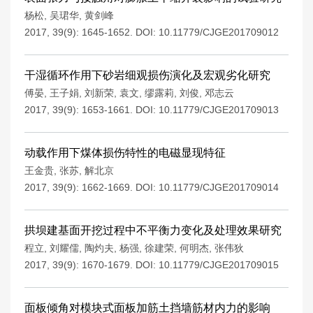
杨松
,
吴珺华
,
黄剑峰
2017, 39(9): 1645-1652.
DOI:
10.11779/CJGE201709012
干湿循环作用下砂岩细观损伤演化及宏观劣化研究
傅晏
,
王子娟
,
刘新荣
,
袁文
,
缪露莉
,
刘俊
,
邓志云
2017, 39(9): 1653-1661.
DOI:
10.11779/CJGE201709013
动载作用下煤体损伤特性的电磁显现特征
王金贵
,
张苏
,
解北京
2017, 39(9): 1662-1669.
DOI:
10.11779/CJGE201709014
拱坝建基面开挖过程中不平衡力变化及处理效果研究
程立
,
刘耀儒
,
陶灼夫
,
杨强
,
徐建荣
,
何明杰
,
张伟狄
2017, 39(9): 1670-1679.
DOI:
10.11779/CJGE201709015
面板倾角对模块式面板加筋土挡墙筋材内力的影响