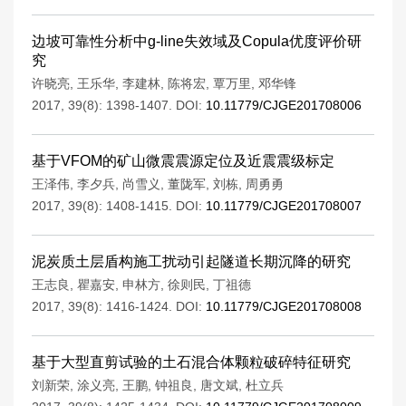
边坡可靠性分析中g-line失效域及Copula优度评价研
究
许晓亮
,
王乐华
,
李建林
,
陈将宏
,
覃万里
,
邓华锋
2017, 39(8): 1398-1407.
DOI:
10.11779/CJGE201708006
基于VFOM的矿山微震震源定位及近震震级标定
王泽伟
,
李夕兵
,
尚雪义
,
董陇军
,
刘栋
,
周勇勇
2017, 39(8): 1408-1415.
DOI:
10.11779/CJGE201708007
泥炭质土层盾构施工扰动引起隧道长期沉降的研究
王志良
,
瞿嘉安
,
申林方
,
徐则民
,
丁祖德
2017, 39(8): 1416-1424.
DOI:
10.11779/CJGE201708008
基于大型直剪试验的土石混合体颗粒破碎特征研究
刘新荣
,
涂义亮
,
王鹏
,
钟祖良
,
唐文斌
,
杜立兵