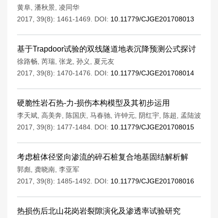
黄阜
,
潘秋景
,
凌同华
2017, 39(8): 1461-1469.
DOI:
10.11779/CJGE201708013
基于Trapdoor试验的双线隧道地表沉降预测公式探讨
徐路畅
,
芮瑞
,
张龙
,
孙义
,
夏元友
2017, 39(8): 1470-1476.
DOI:
10.11779/CJGE201708014
硬脆性岩石热-力-损伤本构模型及其初步运用
李天斌
,
高美奔
,
陈国庆
,
马春驰
,
许钟元
,
阴红宇
,
陈超
,
孟陆波
2017, 39(8): 1477-1484.
DOI:
10.11779/CJGE201708015
考虑桩体径竖向渗流的碎石桩复合地基固结解析解
郭彪
,
龚晓南
,
李亚军
2017, 39(8): 1485-1492.
DOI:
10.11779/CJGE201708016
热损伤后北山花岗岩裂隙演化及渗透率试验研究