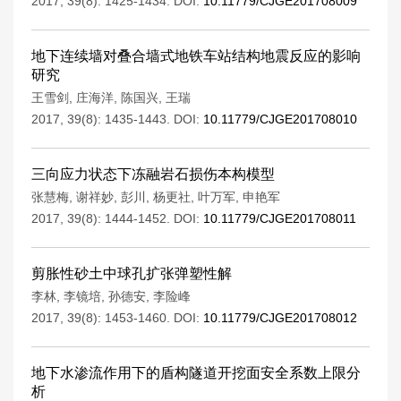
2017, 39(8): 1425-1434.
DOI:
10.11779/CJGE201708009
地下连续墙对叠合墙式地铁车站结构地震反应的影响
研究
王雪剑
,
庄海洋
,
陈国兴
,
王瑞
2017, 39(8): 1435-1443.
DOI:
10.11779/CJGE201708010
三向应力状态下冻融岩石损伤本构模型
张慧梅
,
谢祥妙
,
彭川
,
杨更社
,
叶万军
,
申艳军
2017, 39(8): 1444-1452.
DOI:
10.11779/CJGE201708011
剪胀性砂土中球孔扩张弹塑性解
李林
,
李镜培
,
孙德安
,
李险峰
2017, 39(8): 1453-1460.
DOI:
10.11779/CJGE201708012
地下水渗流作用下的盾构隧道开挖面安全系数上限分
析