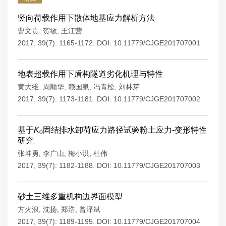
竖向荷载作用下散体地基应力解析方法
曹文贵
,
贺敏
,
王江营
2017, 39(7): 1165-1172.
DOI:
10.11779/CJGE201707001
地表超载作用下盾构隧道劣化机理与特性
黄大维
,
周顺华
,
赖国泉
,
冯青松
,
刘林芽
2017, 39(7): 1173-1181.
DOI:
10.11779/CJGE201707002
基于
K
固结排水卸荷应力路径试验粉土应力-变形特性
0
研究
张坤勇
,
李广山
,
梅小洪
,
杜伟
2017, 39(7): 1182-1188.
DOI:
10.11779/CJGE201707003
砂土三维多重机构边界面模型
方火浪
,
沈扬
,
郑浩
,
曾泽斌
2017, 39(7): 1189-1195.
DOI:
10.11779/CJGE201707004