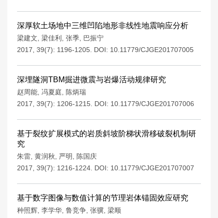
深厚软土场地中三维凹陷地形非线性地震响应分析
梁建文
,
梁佳利
,
张季
,
巴振宁
2017, 39(7): 1196-1205.
DOI:
10.11779/CJGE201707005
深埋隧洞TBM掘进微震与岩爆活动规律研究
赵周能
,
冯夏庭
,
陈炳瑞
2017, 39(7): 1206-1215.
DOI:
10.11779/CJGE201707006
基于裂纹扩展模式的岩质斜坡阶梯状滑移破裂机制研
究
朱雷
,
黄润秋
,
严明
,
陈国庆
2017, 39(7): 1216-1224.
DOI:
10.11779/CJGE201707007
基于数字图像与数值计算的节理岩体锚固效应研究
种照辉
,
李学华
,
鲁竞争
,
张骥
,
梁顺