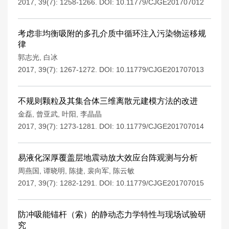
2017, 39(7): 1258-1266.
DOI:
10.11779/CJGE201707012
考虑非均衡吸附的多孔介质中循环注入污染物运移规
律
郭志光
,
白冰
2017, 39(7): 1267-1272.
DOI:
10.11779/CJGE201707013
不规则颗粒及其集合体三维离散元建模方法的改进
金磊
,
曾亚武
,
叶阳
,
李晶晶
2017, 39(7): 1273-1281.
DOI:
10.11779/CJGE201707014
易液化深厚覆盖层地震动放大效应台阵观测与分析
周燕国
,
谭晓明
,
陈捷
,
裴向军
,
陈云敏
2017, 39(7): 1282-1291.
DOI:
10.11779/CJGE201707015
防冲吸能锚杆（索）的静动态力学特性与现场试验研
究