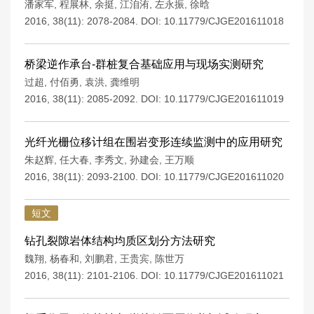
潘家军
,
程展林
,
余挺
,
江洎洧
,
左永振
,
徐晗
2016, 38(11): 2078-2084.
DOI:
10.11779/CJGE201611018
桥梁逆作承台-群桩复合基础应用与现场实测研究
过超
,
付佰勇
,
袁洪
,
龚维明
2016, 38(11): 2085-2092.
DOI:
10.11779/CJGE201611019
光纤光栅位移计组在围岩变形连续监测中的应用研究
朱赵辉
,
任大春
,
李秀文
,
孙建会
,
王万顺
2016, 38(11): 2093-2100.
DOI:
10.11779/CJGE201611020
短文
钻孔裂隙岩体结构均质区划分方法研究
魏翔
,
杨春和
,
刘鹏君
,
王贵宾
,
陈世万
2016, 38(11): 2101-2106.
DOI:
10.11779/CJGE201611021