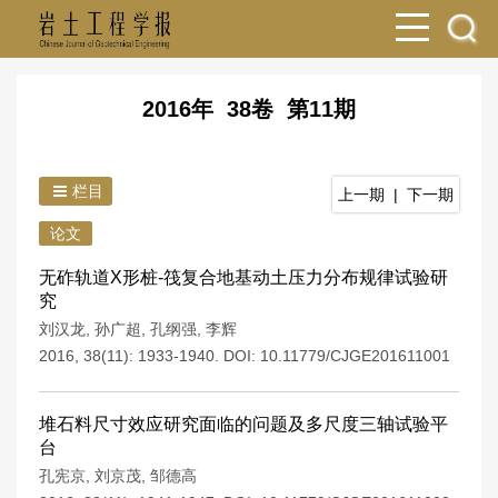
2016年 38卷 第11期
栏目
上一期
|
下一期
论文
无砟轨道X形桩-筏复合地基动土压力分布规律试验研
究
刘汉龙
,
孙广超
,
孔纲强
,
李辉
2016, 38(11): 1933-1940.
DOI:
10.11779/CJGE201611001
堆石料尺寸效应研究面临的问题及多尺度三轴试验平
台
孔宪京
,
刘京茂
,
邹德高