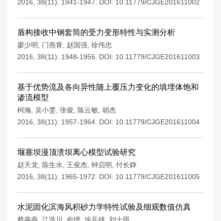
2016, 38(11): 1941-1947.
DOI:
10.11779/CJGE201611002
盾构接收中钢套筒的受力变形特性与实测分析
廖少明
,
门燕青
,
赵国强
,
徐伟忠
2016, 38(11): 1948-1956.
DOI:
10.11779/CJGE201611003
基于优势流及各向异性随上覆压力变化的填埋体饱和
渗流模型
柯瀚
,
吴小雯
,
张俊
,
陈云敏
,
胡杰
2016, 38(11): 1957-1964.
DOI:
10.11779/CJGE201611004
堰塞坝漫顶溃坝离心模型试验研究
赵天龙
,
陈生水
,
王俊杰
,
钟启明
,
付长静
2016, 38(11): 1965-1972.
DOI:
10.11779/CJGE201611005
水泥固化滨海风积砂力学特性试验及细观数值仿真
蔡燕燕
,
江浩川
,
俞缙
,
涂兵雄
,
刘士雨