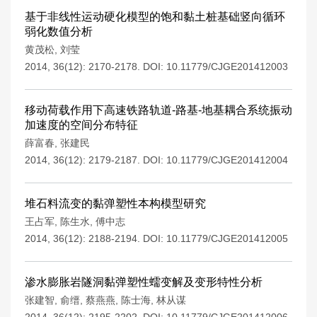
基于非线性运动硬化模型的饱和黏土桩基础竖向循环
弱化数值分析
黄茂松
,
刘莹
2014, 36(12): 2170-2178.
DOI:
10.11779/CJGE201412003
移动荷载作用下高速铁路轨道-路基-地基耦合系统振动
加速度的空间分布特征
薛富春
,
张建民
2014, 36(12): 2179-2187.
DOI:
10.11779/CJGE201412004
堆石料流变的黏弹塑性本构模型研究
王占军
,
陈生水
,
傅中志
2014, 36(12): 2188-2194.
DOI:
10.11779/CJGE201412005
渗水膨胀岩隧洞黏弹塑性蠕变解及变形特性分析
张建智
,
俞缙
,
蔡燕燕
,
陈士海
,
林从谋