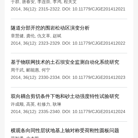
于群
,
唐春安
,
李连崇
,
李鸿
,
程关文
2014, 36(12): 2315-2322.
DOI:
10.11779/CJGE201412021
隧道分部开挖的围岩松动区演变分析
章慧健
,
龚伦
,
仇文革
,
赵斌
2014, 36(12): 2323-2329.
DOI:
10.11779/CJGE201412022
基于物联网技术的土石坝安全监测自动化系统研究
周干武
,
郦能惠
,
何宁
2014, 36(12): 2330-2334.
DOI:
10.11779/CJGE201412023
双向耦合剪切条件下饱和砂土动强度特性试验研究
许成顺
,
高英
,
杜修力
,
耿琳
2014, 36(12): 2335-2340.
DOI:
10.11779/CJGE201412024
横观各向同性层状地基上轴对称受荷刚性圆板问题