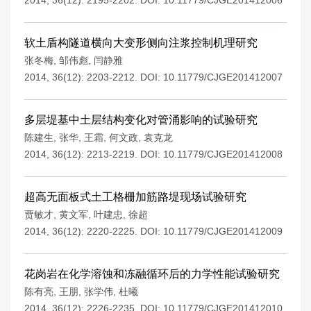
2014, 36(12): 2195-2202.
DOI:
10.11779/CJGE201412006
软土盾构隧道横向大变形侧向注浆控制机理研究
张冬梅
,
邹伟彪
,
闫静雅
2014, 36(12): 2203-2212.
DOI:
10.11779/CJGE201412007
多层堤基中土层结构变化对管涌影响的试验研究
陈建生
,
张华
,
王霜
,
何文政
,
袁克龙
2014, 36(12): 2213-2219.
DOI:
10.11779/CJGE201412008
超高无面板式土工格栅加筋路堤现场试验研究
贾敏才
,
黄文军
,
叶建忠
,
徐超
2014, 36(12): 2220-2225.
DOI:
10.11779/CJGE201412009
花岗岩在化学溶蚀和冻融循环后的力学性能试验研究
陈有亮
,
王朋
,
张学伟
,
杜曦
2014, 36(12): 2226-2235.
DOI:
10.11779/CJGE201412010