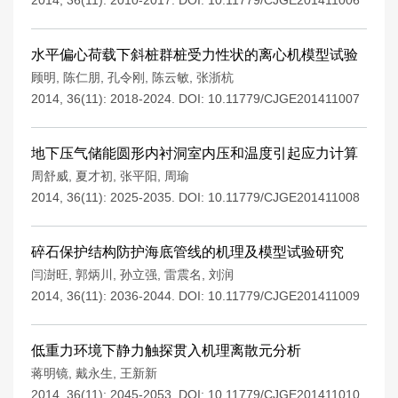
2014, 36(11): 2010-2017.
DOI:
10.11779/CJGE201411006
水平偏心荷载下斜桩群桩受力性状的离心机模型试验
顾明
,
陈仁朋
,
孔令刚
,
陈云敏
,
张浙杭
2014, 36(11): 2018-2024.
DOI:
10.11779/CJGE201411007
地下压气储能圆形内衬洞室内压和温度引起应力计算
周舒威
,
夏才初
,
张平阳
,
周瑜
2014, 36(11): 2025-2035.
DOI:
10.11779/CJGE201411008
碎石保护结构防护海底管线的机理及模型试验研究
闫澍旺
,
郭炳川
,
孙立强
,
雷震名
,
刘润
2014, 36(11): 2036-2044.
DOI:
10.11779/CJGE201411009
低重力环境下静力触探贯入机理离散元分析
蒋明镜
,
戴永生
,
王新新
2014, 36(11): 2045-2053.
DOI:
10.11779/CJGE201411010