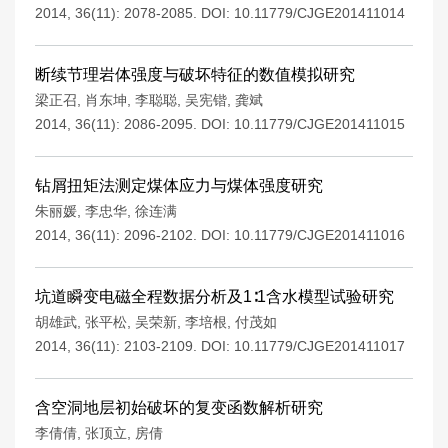
2014, 36(11): 2078-2085.
DOI:
10.11779/CJGE201411014
断续节理岩体强度与破坏特征的数值模拟研究
梁正召
,
肖东坤
,
李聪聪
,
吴宪锴
,
龚斌
2014, 36(11): 2086-2095.
DOI:
10.11779/CJGE201411015
钻屑扭矩法测定煤体应力与煤体强度研究
朱丽媛
,
李忠华
,
徐连满
2014, 36(11): 2096-2102.
DOI:
10.11779/CJGE201411016
坑道瞬变电磁全程数据分析及1∶1含水模型试验研究
胡雄武
,
张平松
,
吴荣新
,
李培根
,
付茂如
2014, 36(11): 2103-2109.
DOI:
10.11779/CJGE201411017
含空洞地层初始破坏的复变函数解析研究
李倩倩
,
张顶立
,
房倩