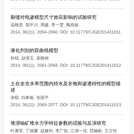
裂缝对电渗模型尺寸效应影响的试验研究
温晓贵
,
胡平川
,
周建
,
李一雯
,
陶燕丽
2014, 36(11): 2054-2060.
DOI:
10.11779/CJGE201411011
液化判别的双曲线模型
孙锐
,
赵倩玉
,
袁晓铭
2014, 36(11): 2061-2068.
DOI:
10.11779/CJGE201411012
土在全含水率范围内持水及非饱和渗透特性的模型描
述
张昭
,
刘奉银
,
张国平
2014, 36(11): 2069-2077.
DOI:
10.11779/CJGE201411013
堆浸铀矿堆水力学特征参数的试验与反演研究
叶勇军
,
丁德馨
,
赵娅利
,
李广悦
,
江湖一佳
,
范楠彬
,
王立恒