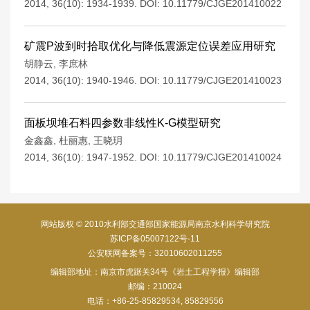
2014, 36(10): 1934-1939.
DOI:
10.11779/CJGE201410022
矿震P波到时拾取优化与降低震源定位误差应用研究
胡静云
,
李庶林
2014, 36(10): 1940-1946.
DOI:
10.11779/CJGE201410023
面板坝堆石料四参数非线性K-G模型研究
金鑫鑫
,
杜丽惠
,
王晓玥
2014, 36(10): 1947-1952.
DOI:
10.11779/CJGE201410024
网站版权 © 2010水利部交通部国家能源局南京水利科学研究院
苏ICP备05007122号-11
公安联网备案号：32010602011255
编辑部地址：南京市虎踞关34号《岩土工程学报》编辑部
邮编：210024
电话：+86-25-85829534, 85829556