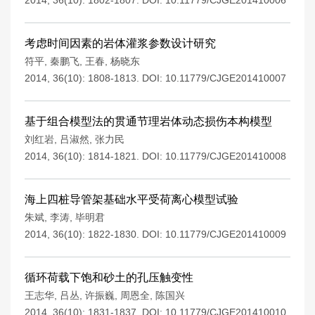
2014, 36(10): 1802-1807.
DOI:
10.11779/CJGE201410006
考虑时间因素的岩体灌浆参数设计研究
符平
,
秦鹏飞
,
王春
,
杨晓东
2014, 36(10): 1808-1813.
DOI:
10.11779/CJGE201410007
基于组合模型法的贯通节理岩体动态损伤本构模型
刘红岩
,
吕淑然
,
张力民
2014, 36(10): 1814-1821.
DOI:
10.11779/CJGE201410008
海上四桩导管架基础水平受荷离心模型试验
朱斌
,
李涛
,
毕明君
2014, 36(10): 1822-1830.
DOI:
10.11779/CJGE201410009
循环荷载下饱和砂土的孔压触变性
王志华
,
吕丛
,
许振巍
,
周恩全
,
陈国兴
2014, 36(10): 1831-1837.
DOI:
10.11779/CJGE201410010