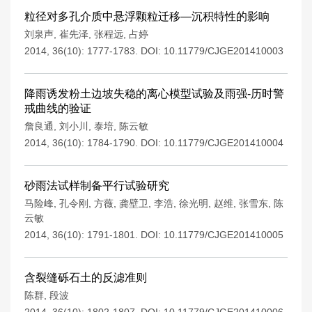
粒径对多孔介质中悬浮颗粒迁移—沉积特性的影响
刘泉声
,
崔先泽
,
张程远
,
占婷
2014, 36(10): 1777-1783.
DOI:
10.11779/CJGE201410003
降雨诱发粉土边坡失稳的离心模型试验及雨强-历时警
戒曲线的验证
詹良通
,
刘小川
,
泰培
,
陈云敏
2014, 36(10): 1784-1790.
DOI:
10.11779/CJGE201410004
砂雨法试样制备平行试验研究
马险峰
,
孔令刚
,
方薇
,
龚壁卫
,
李浩
,
徐光明
,
赵维
,
张雪东
,
陈
云敏
2014, 36(10): 1791-1801.
DOI:
10.11779/CJGE201410005
含裂缝砾石土的反滤准则
陈群
,
段波