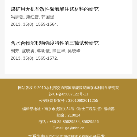
煤矿用无机盐改性聚氨酯注浆材料的研究
冯志强
,
康红普
,
韩国强
2013, 35(8): 1559-1564.
含水合物沉积物强度特性的三轴试验研究
刘芳
,
寇晓勇
,
蒋明镜
,
熊巨华
,
吴晓峰
2013, 35(8): 1565-1572.
网站版权 © 2010水利部交通部国家能源局南京水利科学研究院
苏ICP备05007122号-11
公安联网备案号：32010602011255
编辑部地址：南京市虎踞关34号《岩土工程学报》编辑部
邮编：210024
电话：+86-25-85829534, 85829556
E-mail:
ge@nhri.cn
本系统由
开发
北京仁和汇智信息技术有限公司