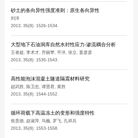
砂土的各向异性强度准则：原生各向异性
刘洋
2013, 35(8): 1526-1534.
大型地下石油洞库自然水封性应力-渗流耦合分析
王者超
,
李术才
,
乔丽苹
,
平洋
,
张立
,
姜彦彦
2013, 35(8): 1535-1543.
高性能泡沫混凝土隧道隔震材料研究
赵武胜
,
陈卫忠
,
谭贤君
,
黄胜
2013, 35(8): 1544-1552.
循环荷载下高温冻土的变形和强度特性
焦贵德
,
赵淑萍
,
马巍
,
罗飞
,
孔祥兵
2013, 35(8): 1553-1558.