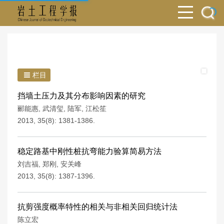
栏目
挡墙土压力及其分布影响因素的研究
郦能惠
,
武清玺
,
陆军
,
江松笙
2013, 35(8): 1381-1386.
稳定路基中刚性桩抗弯能力验算简易方法
刘吉福
,
郑刚
,
安关峰
2013, 35(8): 1387-1396.
抗剪强度概率特性的相关与非相关回归统计法
陈立宏