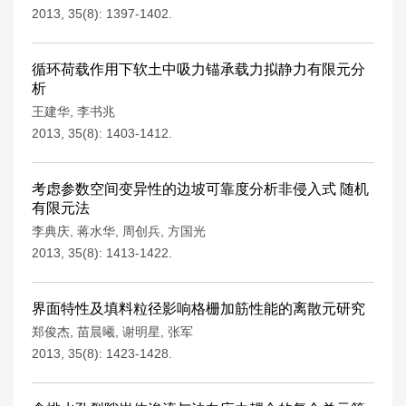
2013, 35(8): 1397-1402.
循环荷载作用下软土中吸力锚承载力拟静力有限元分
析
王建华
,
李书兆
2013, 35(8): 1403-1412.
考虑参数空间变异性的边坡可靠度分析非侵入式 随机
有限元法
李典庆
,
蒋水华
,
周创兵
,
方国光
2013, 35(8): 1413-1422.
界面特性及填料粒径影响格栅加筋性能的离散元研究
郑俊杰
,
苗晨曦
,
谢明星
,
张军
2013, 35(8): 1423-1428.