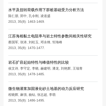
水平及扭转荷载作用下群桩基础受力分析方法
陈仁朋
,
郑中
,
孔令刚
,
凌道盛
2013, 35(8): 1463-1469.
江苏海相黏土电阻率与岩土特性参数间相关性研究
蔡国军
,
张涛
,
刘松玉
,
邓永锋
,
邹海峰
2013, 35(8): 1470-1477.
岩石扩容起始特性与峰值特性的比较
侯文诗
,
李守定
,
李晓
,
赫建明
,
潘龙
,
刘艳辉
,
王瑞青
2013, 35(8): 1478-1485.
微生物灌浆加固液化砂土地基的动力反应研究
程晓辉
,
麻强
,
杨钻
,
张志超
,
李萌
2013, 35(8): 1486-1495.