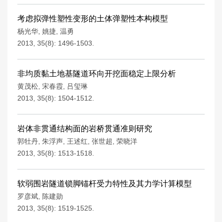
考虑拟弹性塑性变形的土体弹塑性本构模型
杨光华
,
姚捷
,
温勇
2013, 35(8): 1496-1503.
非均质黏土地基隧道环向开挖面稳定上限分析
黄茂松
,
宋春霞
,
吕玺琳
2013, 35(8): 1504-1512.
岩体非贯通结构面的岩桥贯通准则研究
郭牡丹
,
朱浮声
,
王述红
,
张世超
,
荣晓洋
2013, 35(8): 1513-1518.
软弱围岩隧道锁脚锚杆受力特性及其力学计算模型
罗彦斌
,
陈建勋
2013, 35(8): 1519-1525.