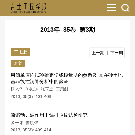
2013年 35卷 第3期
栏目
上一期
|
下一期
论文
用简单原位试验确定切线模量法的参数及 其在砂土地
基非线性沉降分析中的验证
杨光华
,
骆以道
,
张玉成
,
王恩麒
2013, 35(3): 401-408.
简谐动力波作用下锚杆拉拔试验研究
谈一评
,
曾镇强
2013, 35(3): 409-414.