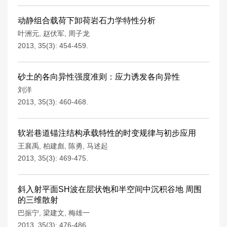
动静组合载荷下卸荷岩石力学特性分析
叶洲元
,
赵伏军
,
周子龙
2013, 35(3): 454-459.
砂土的各向异性强度准则：应力诱发各向异性
刘洋
2013, 35(3): 460-468.
软岩巷道锚注结构承载特性的时变规律与初步应用
王襄禹
,
柏建彪
,
陈勇
,
马述起
2013, 35(3): 469-475.
斜入射平面SH波在层状饱和半空间中沉积谷地 周围
的三维散射
巴振宁
,
梁建文
,
梅雄一
2013, 35(3): 476-486.