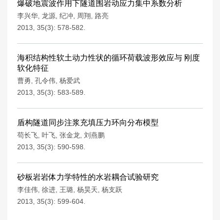
爆破地震波作用下隧道围岩动应力集中系数分析
李兴华
,
龙源
,
纪冲
,
周翔
,
路亮
2013, 35(3): 578-582.
海积结构性软土动力性状的循环荷载波形效应与 刚度
软化特征
曹勇
,
孔令伟
,
杨爱武
2013, 35(3): 583-589.
盾构隧道同步注浆充填压力环向分布模型
苟长飞
,
叶飞
,
张金龙
,
刘燕鹏
2013, 35(3): 590-598.
砂板岩岩体力学特性的水岩耦合试验研究
李佳伟
,
徐进
,
王璐
,
杨昊天
,
杨支跃
2013, 35(3): 599-604.