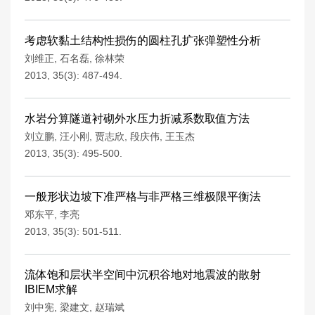
考虑软黏土结构性损伤的圆柱孔扩张弹塑性分析
刘维正
,
石名磊
,
徐林荣
2013, 35(3): 487-494.
水岩分算隧道衬砌外水压力折减系数取值方法
刘立鹏
,
汪小刚
,
贾志欣
,
段庆伟
,
王玉杰
2013, 35(3): 495-500.
一般形状边坡下准严格与非严格三维极限平衡法
邓东平
,
李亮
2013, 35(3): 501-511.
流体饱和层状半空间中沉积谷地对地震波的散射
IBIEM求解
刘中宪
,
梁建文
,
赵瑞斌