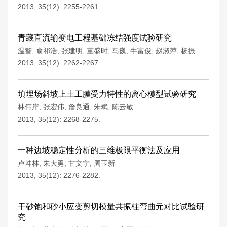
2013, 35(12): 2255-2261.
青藏直流输变电工程基础冻结强度试验研究
温智
,
俞祁浩
,
张建明
,
董盛时
,
马巍
,
牛富俊
,
赵淑萍
,
杨振
2013, 35(12): 2262-2267.
填埋场斜坡上土工膜受力特性的离心模型试验研究
林伟岸
,
张宏伟
,
詹良通
,
朱斌
,
陈云敏
2013, 35(12): 2268-2275.
一种边坡稳定性分析的三维极限平衡法及应用
卢坤林
,
朱大勇
,
甘文宁
,
周玉新
2013, 35(12): 2276-2282.
干砂饱和砂小应变剪切模量共振柱弯曲元对比试验研
究