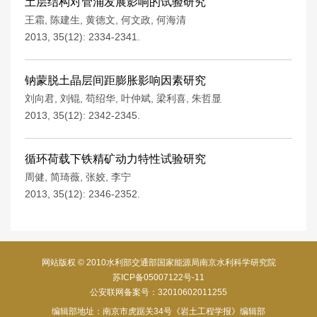
土层结构对管涌发展影响的试验研究
王霜
,
陈建生
,
黄德文
,
何文政
,
何海清
2013, 35(12): 2334-2341.
钠蒙脱土晶层间距膨胀影响因素研究
刘向君
,
刘锟
,
苟绍华
,
叶仲斌
,
梁利喜
,
朱哲显
2013, 35(12): 2342-2345.
循环荷载下铁精矿动力特性试验研究
周健
,
简琦薇
,
张姣
,
李宁
2013, 35(12): 2346-2352.
网站版权 © 2010水利部交通部国家能源局南京水利科学研究院
苏ICP备05007122号-11
公安联网备案号：32010602011255
编辑部地址：南京市虎踞关34号《岩土工程学报》编辑部