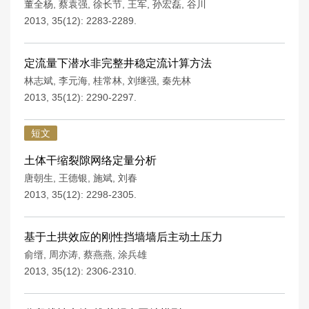
董全杨
,
蔡袁强
,
徐长节
,
王军
,
孙宏磊
,
谷川
2013, 35(12): 2283-2289.
定流量下潜水非完整井稳定流计算方法
林志斌
,
李元海
,
桂常林
,
刘继强
,
秦先林
2013, 35(12): 2290-2297.
短文
土体干缩裂隙网络定量分析
唐朝生
,
王德银
,
施斌
,
刘春
2013, 35(12): 2298-2305.
基于土拱效应的刚性挡墙墙后主动土压力
俞缙
,
周亦涛
,
蔡燕燕
,
涂兵雄
2013, 35(12): 2306-2310.