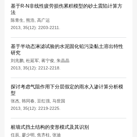
基于R-N非线性疲劳损伤累积模型的砂土震陷计算方
法
陈青生
,
熊浩
,
高广运
2013, 35(12): 2203-2211.
基于半动态淋滤试验的水泥固化铅污染黏土溶出特性
研究
刘兆鹏
,
杜延军
,
蒋宁俊
,
朱晶晶
2013, 35(12): 2212-2218.
探讨考虑气阻作用下分层假定的雨水入渗计算分析模
型
张杰
,
韩同春
,
豆红强
,
马世国
2013, 35(12): 2219-2225.
桩墙式挡土结构的变形模式及其识别
任辰
,
廖少明
,
焦齐柱
,
张迪