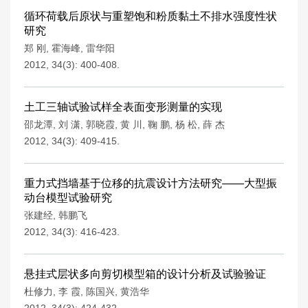
循环荷载后原状与重塑饱和粉质黏土不排水强度性状
研究
郑 刚
,
霍海峰
,
雷华阳
2012, 34(3): 400-408.
土工三轴试验试样全表面变形测量的实现
邵龙潭
,
刘 潇
,
郭晓霞
,
黄 川
,
鞠 鹏
,
杨 松
,
薛 杰
2012, 34(3): 409-415.
重力式挡墙基于位移的抗震设计方法研究——大型振
动台模型试验研究
张建经
,
韩鹏飞
2012, 34(3): 416-423.
悬挂式层状多向剪切模型箱的设计分析及试验验证
杜修力
,
李 霞
,
陈国兴
,
黄浩华