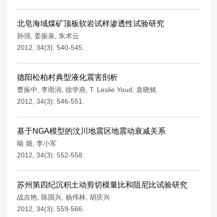
北皂海域煤矿顶板软岩试样渗透性试验研究
孙强
,
姜振泉
,
朱术云
2012, 34(3): 540-545.
德阳松柏村典型液化震害剖析
曹振中
,
李雨润
,
徐学燕
,
T. Leslie Youd
,
袁晓铭
2012, 34(3): 546-551.
基于NGA模型的汶川地震区地震动衰减关系
喻 畑
,
李小军
2012, 34(3): 552-558.
苏州第四纪沉积土动剪切模量比和阻尼比试验研究
战吉艳
,
陈国兴
,
杨伟林
,
胡庆兴
2012, 34(3): 559-566.