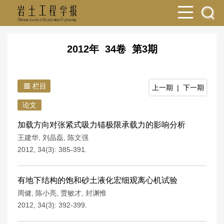
2012年 34卷 第3期
栏目
上一期
|
下一期
论文
加载方向对张紧式吸力锚极限承载力的影响分析
王建华
,
刘晶磊
,
陈文强
2012, 34(3): 385-391.
有地下结构的饱和砂土液化宏细观离心机试验
周健
,
陈小亮
,
贾敏才
,
封渊惟
2012, 34(3): 392-399.