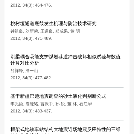
2012, 34(3): 464-476.
桃树垭隧道底鼓发生机理与防治技术研究
钟祖良
,
刘新荣
,
王道良
,
郑成果
,
黄 明
2012, 34(3): 471-489.
刚柔耦合吸能支护煤岩巷道冲击破坏相似试验与数值
计算对比分析
吕祥锋
,
潘一山
2012, 34(3): 477-482.
基于新疆巴楚地震调查的砂土液化判别新公式
李兆焱
,
袁晓铭
,
曹振中
,
孙 锐
,
董 林
,
石江华
2012, 34(3): 483-437.
框架式地铁车站结构大地震近场地震反应特性的三维