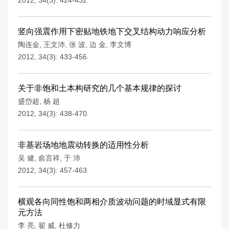
2012, 34(3): 424-432.
竖向强震作用下密贴地铁地下交叉结构动力响应分析
陶连金
,
王文沛
,
张 波
,
边 金
,
李文博
2012, 34(3): 433-456.
关于非饱和土本构研究的几个基本规律的探讨
盛岱超
,
杨 超
2012, 34(3): 438-470.
非基岩场地地震动转换的适用性分析
吴 健
,
俞言祥
,
于 沛
2012, 34(3): 457-463.
横观各向同性饱和两相介质波动问题的时域显式有限
元方法
李 亮
,
翟 威
,
杜修力