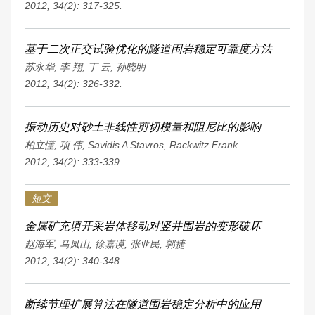
2012, 34(2): 317-325.
基于二次正交试验优化的隧道围岩稳定可靠度方法
苏永华
,
李 翔
,
丁 云
,
孙晓明
2012, 34(2): 326-332.
振动历史对砂土非线性剪切模量和阻尼比的影响
柏立懂
,
项 伟
,
Savidis A Stavros
,
Rackwitz Frank
2012, 34(2): 333-339.
短文
金属矿充填开采岩体移动对竖井围岩的变形破坏
赵海军
,
马凤山
,
徐嘉谟
,
张亚民
,
郭捷
2012, 34(2): 340-348.
断续节理扩展算法在隧道围岩稳定分析中的应用