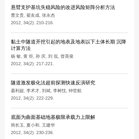
悬臂支护基坑失稳风险的改进风险矩阵分析方法
曹文贵
,
翟友成
,
张永杰
2012, 34(2): 210-216.
黏土中隧道开挖引起的地表及地表以下土体长期 沉降
计算方法
杨 敏
,
黄 炬
,
孙 庆
,
刘 侃
,
曾英俊
2012, 34(2): 217-221.
隧道激发极化法超前探测快速反演研究
聂利超
,
李术才
,
刘斌
,
李树忱
,
钟世航
2012, 34(2): 222-229.
底面为曲面基础地基极限承载力上限解
韩长玉
,
夏小和
,
王建华
2012, 34(2): 230-236.