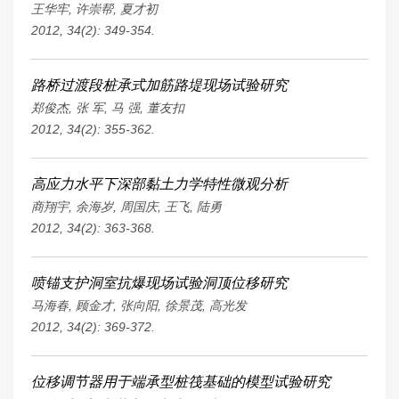
王华牢
,
许崇帮
,
夏才初
2012, 34(2): 349-354.
路桥过渡段桩承式加筋路堤现场试验研究
郑俊杰
,
张 军
,
马 强
,
董友扣
2012, 34(2): 355-362.
高应力水平下深部黏土力学特性微观分析
商翔宇
,
余海岁
,
周国庆
,
王飞
,
陆勇
2012, 34(2): 363-368.
喷锚支护洞室抗爆现场试验洞顶位移研究
马海春
,
顾金才
,
张向阳
,
徐景茂
,
高光发
2012, 34(2): 369-372.
位移调节器用于端承型桩筏基础的模型试验研究