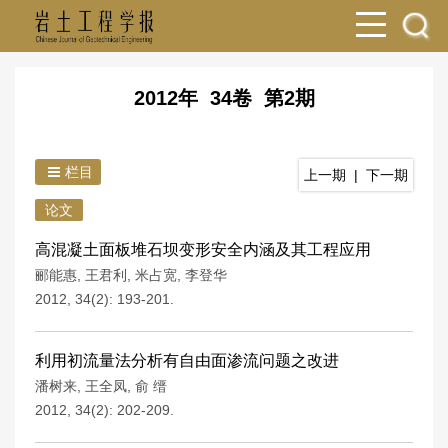
2012年 34卷 第2期
栏目
上一期
|
下一期
论文
高混凝土面板堆石坝变形安全内涵及其工程应用
郦能惠
,
王君利
,
米占宽
,
李登华
2012, 34(2): 193-201.
利用初流量法分析有自由面渗流问题之改进
潘树来
,
王全凤
,
俞 缙
2012, 34(2): 202-209.