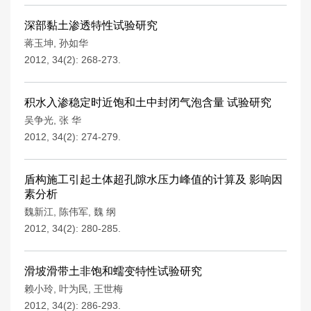
深部黏土渗透特性试验研究
蒋玉坤
,
孙如华
2012, 34(2): 268-273.
积水入渗稳定时近饱和土中封闭气泡含量 试验研究
吴争光
,
张 华
2012, 34(2): 274-279.
盾构施工引起土体超孔隙水压力峰值的计算及 影响因
素分析
魏新江
,
陈伟军
,
魏 纲
2012, 34(2): 280-285.
滑坡滑带土非饱和蠕变特性试验研究
赖小玲
,
叶为民
,
王世梅
2012, 34(2): 286-293.