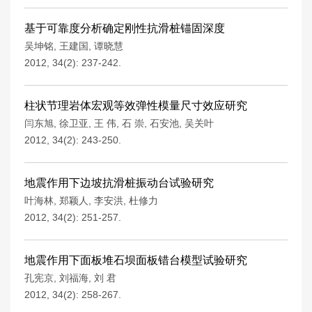
基于可靠度分析确定刚性抗滑桩锚固深度
吴坤铭
,
王建国
,
谭晓慧
2012, 34(2): 237-242.
柱状节理岩体宏观等效弹性模量尺寸效应研究
闫东旭
,
徐卫亚
,
王 伟
,
石 崇
,
石安池
,
吴关叶
2012, 34(2): 243-250.
地震作用下边坡抗滑桩振动台试验研究
叶海林
,
郑颖人
,
李安洪
,
杜修力
2012, 34(2): 251-257.
地震作用下面板堆石坝面板错台模型试验研究
孔宪京
,
刘福海
,
刘 君
2012, 34(2): 258-267.