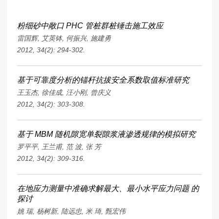
粉细砂中敞口 PHC 管桩群桩锤击施工效应
雷国辉
,
艾英钵
,
何振兴
,
施建勇
2012, 34(2): 294-302.
基于可靠度分析的锚杆抗拔安全系数取值标准研究
王玉杰
,
徐佳成
,
汪小刚
,
曾庆义
2012, 34(2): 303-308.
基于 MBM 随机隙宽单裂隙浆液渗透规律的模拟研究
罗平平
,
王兰甫
,
范 波
,
张 芳
2012, 34(2): 309-316.
在地应力测量中准确求解最大、最小水平应力问题 的
探讨
姚 瑞
,
杨树新
,
陆远忠
,
米 琦
,
甄宏伟