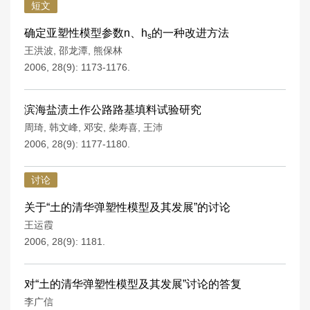
短文
确定亚塑性模型参数n、h
的一种改进方法
s
王洪波
,
邵龙潭
,
熊保林
2006, 28(9): 1173-1176.
滨海盐渍土作公路路基填料试验研究
周琦
,
韩文峰
,
邓安
,
柴寿喜
,
王沛
2006, 28(9): 1177-1180.
讨论
关于“土的清华弹塑性模型及其发展”的讨论
王运霞
2006, 28(9): 1181.
对“土的清华弹塑性模型及其发展”讨论的答复
李广信