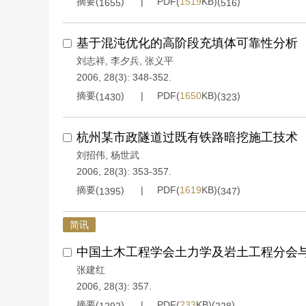
摘要(
)
PDF(
1519
KB)(
)
1655
516
基于混沌优化的高阶段充填体可靠性分析
刘志祥
,
李夕兵
,
张义平
2006, 28(3): 348-352.
摘要(
)
PDF(
1650
KB)(
)
1430
323
杭州某市政隧道过既有铁路暗挖施工技术
刘招伟
,
杨世武
2006, 28(3): 353-357.
摘要(
)
PDF(
1619
KB)(
)
1395
347
简讯
中国土木工程学会土力学及岩土工程分会
张建红
2006, 28(3): 357.
摘要(
)
PDF(
233
KB)(
)