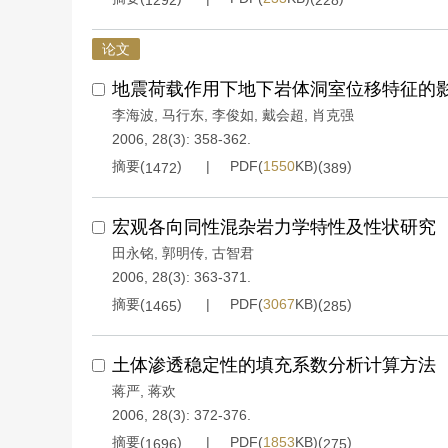
1292
228
论文
地震荷载作用下地下岩体洞室位移特征的
李海波
,
马行东
,
李俊如
,
戴会超
,
肖克强
2006, 28(3): 358-362.
摘要(
)
PDF(
1550
KB)(
)
1472
389
宏观各向同性混杂岩力学特性及性状研究
田永铭
,
郭明传
,
古智君
2006, 28(3): 363-371.
摘要(
)
PDF(
3067
KB)(
)
1465
285
土体渗透稳定性的填充系数分析计算方法
蒋严
,
蒋欢
2006, 28(3): 372-376.
摘要(
)
PDF(
1853
KB)(
)
1696
275