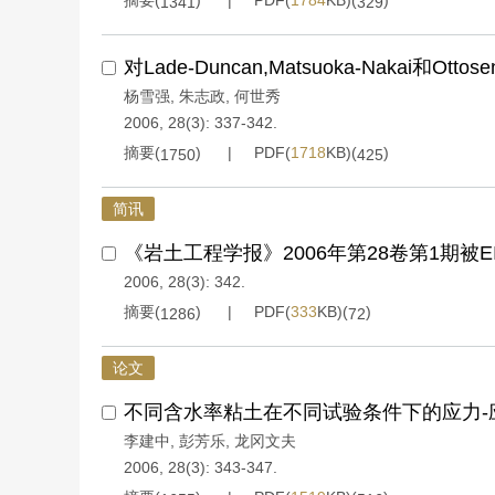
摘要(
)
PDF(
1784
KB)(
)
1341
329
对Lade-Duncan,Matsuoka-Nakai和O
杨雪强
,
朱志政
,
何世秀
2006, 28(3): 337-342.
摘要(
)
PDF(
1718
KB)(
)
1750
425
简讯
《岩土工程学报》2006年第28卷第1期被EI
2006, 28(3): 342.
摘要(
)
PDF(
333
KB)(
)
1286
72
论文
不同含水率粘土在不同试验条件下的应力-
李建中
,
彭芳乐
,
龙冈文夫
2006, 28(3): 343-347.