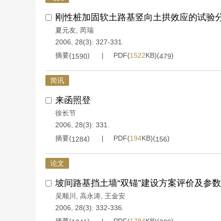
刚性桩加固软土路基竖向土拱效应的试验
夏元友
,
芮瑞
2006, 28(3): 327-331.
摘要(
)
PDF(
1522
KB)(
)
1590
479
简讯
来函照登
徐长节
2006, 28(3): 331.
摘要(
)
PDF(
194
KB)(
)
1284
156
论文
坡间路基挡土墙“双锚”建设方案评价及参
吴顺川
,
高永涛
,
王金安
2006, 28(3): 332-336.