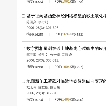
摘要(
)
PDF(
1961
KB)(
)
1655
273
基于径向基函数神经网络模型的砂土液化
陈国兴
,
李方明
2006, 28(3): 301-305.
摘要(
)
PDF(
1694
KB)(
)
1625
583
数字照相量测在砂土地基离心试验中的应
李元海
,
靖洪文
,
朱合华
,
马险峰
2006, 28(3): 306-311.
摘要(
)
PDF(
1904
KB)(
)
1639
257
地面新施工荷载对临近地铁隧道纵向变形
戴宏伟
,
陈仁朋
,
陈云敏
2006, 28(3): 312-316.
摘要(
)
PDF(
1485
KB)(
)
1573
450