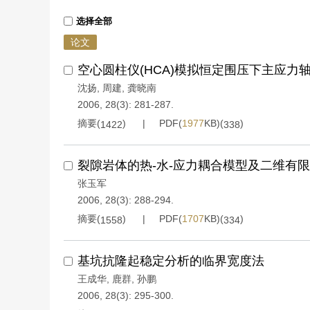
选择全部
论文
空心圆柱仪(HCA)模拟恒定围压下主应力
沈扬
,
周建
,
龚晓南
2006, 28(3): 281-287.
摘要(
)
PDF(
1977
KB)(
)
1422
338
裂隙岩体的热-水-应力耦合模型及二维有
张玉军
2006, 28(3): 288-294.
摘要(
)
PDF(
1707
KB)(
)
1558
334
基坑抗隆起稳定分析的临界宽度法
王成华
,
鹿群
,
孙鹏
2006, 28(3): 295-300.