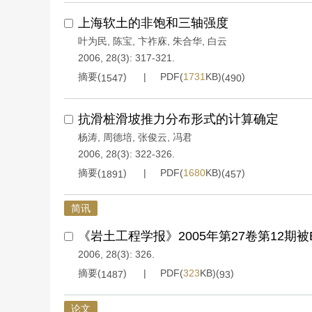
上海软土的非饱和三轴强度
叶为民
,
陈宝
,
卞祚庥
,
朱合华
,
白云
2006, 28(3): 317-321.
摘要(
)
PDF(
1731
KB)(
)
1547
490
抗滑桩滑坡推力分布形式的计算确定
杨涛
,
周德培
,
张俊云
,
冯君
2006, 28(3): 322-326.
摘要(
)
PDF(
1680
KB)(
)
1891
457
简讯
《岩土工程学报》2005年第27卷第12期被E
2006, 28(3): 326.
摘要(
)
PDF(
323
KB)(
)
1487
93
论文