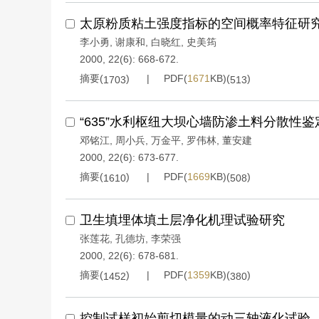
太原粉质粘土强度指标的空间概率特征研
李小勇
,
谢康和
,
白晓红
,
史美筠
2000, 22(6): 668-672.
摘要(
)
PDF(
1671
KB)(
)
1703
513
“635”水利枢纽大坝心墙防渗土料分散性
邓铭江
,
周小兵
,
万金平
,
罗伟林
,
董安建
2000, 22(6): 673-677.
摘要(
)
PDF(
1669
KB)(
)
1610
508
卫生填埋体填土层净化机理试验研究
张莲花
,
孔德坊
,
李荣强
2000, 22(6): 678-681.
摘要(
)
PDF(
1359
KB)(
)
1452
380
控制试样初始剪切模量的动三轴液化试验