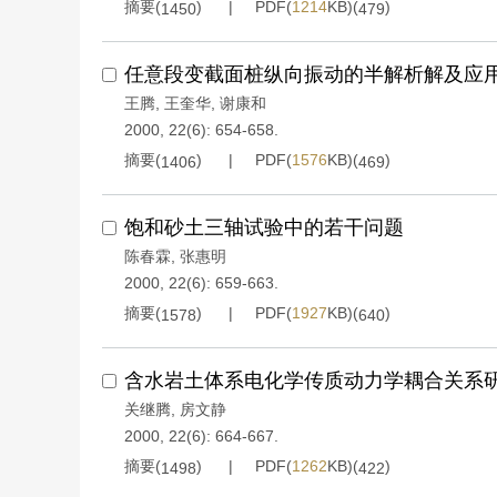
摘要(
)
PDF(
1214
KB)(
)
1450
479
任意段变截面桩纵向振动的半解析解及应
王腾
,
王奎华
,
谢康和
2000, 22(6): 654-658.
摘要(
)
PDF(
1576
KB)(
)
1406
469
饱和砂土三轴试验中的若干问题
陈春霖
,
张惠明
2000, 22(6): 659-663.
摘要(
)
PDF(
1927
KB)(
)
1578
640
含水岩土体系电化学传质动力学耦合关系
关继腾
,
房文静
2000, 22(6): 664-667.
摘要(
)
PDF(
1262
KB)(
)
1498
422