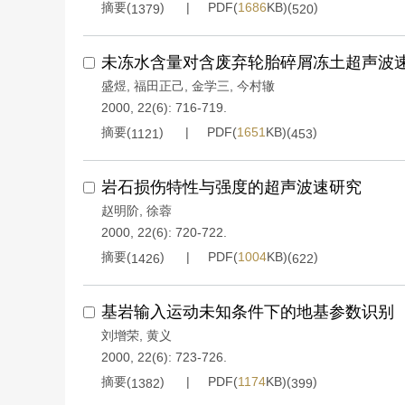
摘要(
)
PDF(
1686
KB)(
)
1379
520
未冻水含量对含废弃轮胎碎屑冻土超声波
盛煜
,
福田正己
,
金学三
,
今村辙
2000, 22(6): 716-719.
摘要(
)
PDF(
1651
KB)(
)
1121
453
岩石损伤特性与强度的超声波速研究
赵明阶
,
徐蓉
2000, 22(6): 720-722.
摘要(
)
PDF(
1004
KB)(
)
1426
622
基岩输入运动未知条件下的地基参数识别
刘增荣
,
黄义
2000, 22(6): 723-726.
摘要(
)
PDF(
1174
KB)(
)
1382
399