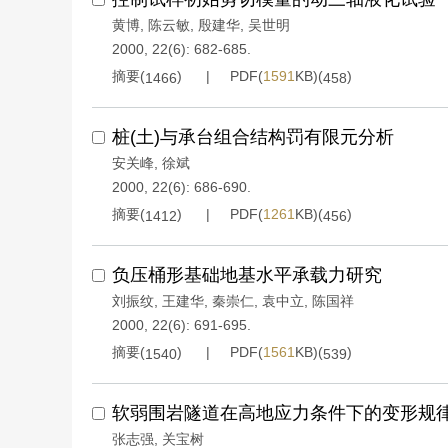
黄博
,
陈云敏
,
殷建华
,
吴世明
2000, 22(6): 682-685.
摘要(
)
PDF(
1591
KB)(
)
1466
458
桩(土)与承台组合结构罚有限元分析
安关峰
,
徐斌
2000, 22(6): 686-690.
摘要(
)
PDF(
1261
KB)(
)
1412
456
负压桶形基础地基水平承载力研究
刘振纹
,
王建华
,
秦崇仁
,
袁中立
,
陈国祥
2000, 22(6): 691-695.
摘要(
)
PDF(
1561
KB)(
)
1540
539
软弱围岩隧道在高地应力条件下的变形规
张志强
,
关宝树