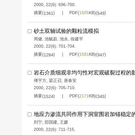
2000, 22(6): 696-700.
摘要(
)
PDF(
1505
KB)(
)
1361
549
砂土双轴试验的颗粒流模拟
周健
,
池毓蔚
,
池永
,
徐建平
2000, 22(6): 701-704.
摘要(
)
PDF(
1581
KB)(
)
1284
947
岩石介质细观非均匀性对宏观破裂过程的
傅宇方
,
梁正召
,
唐春安
2000, 22(6): 705-710.
摘要(
)
PDF(
2171
KB)(
)
1524
345
地应力渗流共同作用下洞室围岩加锚稳定
刘宁
,
邵国建
,
王媛
2000, 22(6): 711-715.