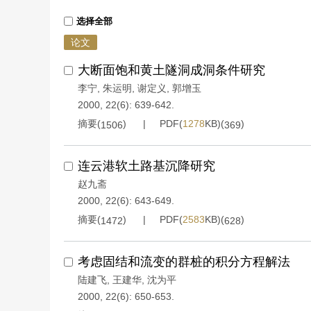
选择全部
论文
大断面饱和黄土隧洞成洞条件研究
李宁
,
朱运明
,
谢定义
,
郭增玉
2000, 22(6): 639-642.
摘要(
)
PDF(
1278
KB)(
)
1506
369
连云港软土路基沉降研究
赵九斋
2000, 22(6): 643-649.
摘要(
)
PDF(
2583
KB)(
)
1472
628
考虑固结和流变的群桩的积分方程解法
陆建飞
,
王建华
,
沈为平
2000, 22(6): 650-653.