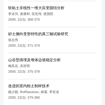
软粘土非线性一维大应变固结分析
李冰河
,
谢康和
,
应宏伟
,
曾国熙
2000, 22(3): 368-370.
砂土侧向变形特性的真三轴试验研究
徐志伟
2000, 22(3): 371-374.
山谷型填埋及堆体边坡稳定分析
梅其岳
,
吴世明
2000, 22(3): 375-378.
改进的室内粉土制样技术
杨少丽
,
RolfSandven
,
林霖
,
李安龙
2000, 22(3): 379-380.