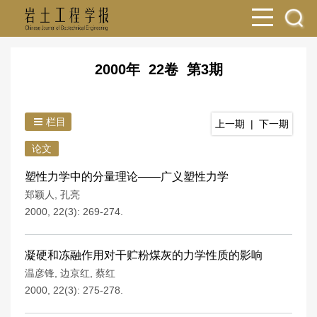
2000年 22卷 第3期
栏目
上一期
|
下一期
论文
塑性力学中的分量理论——广义塑性力学
郑颖人
,
孔亮
2000, 22(3): 269-274.
凝硬和冻融作用对干贮粉煤灰的力学性质的影响
温彦锋
,
边京红
,
蔡红
2000, 22(3): 275-278.