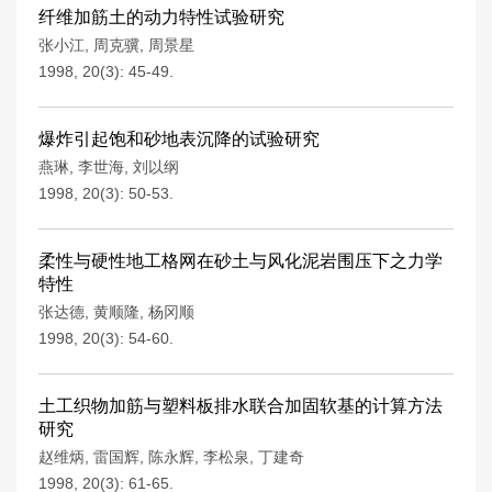
纤维加筋土的动力特性试验研究
张小江
,
周克骥
,
周景星
1998, 20(3): 45-49.
爆炸引起饱和砂地表沉降的试验研究
燕琳
,
李世海
,
刘以纲
1998, 20(3): 50-53.
柔性与硬性地工格网在砂土与风化泥岩围压下之力学
特性
张达德
,
黄顺隆
,
杨冈顺
1998, 20(3): 54-60.
土工织物加筋与塑料板排水联合加固软基的计算方法
研究
赵维炳
,
雷国辉
,
陈永辉
,
李松泉
,
丁建奇
1998, 20(3): 61-65.